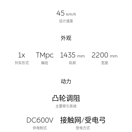
45
km/h
设计速度
外观
1x
TMpc
1435
2200
mm
mm
列车形式
编组
轨距
宽度
动力
凸轮调阻
主要牵引系统
DC600V
接触网/受电弓
供电制式
受电方式