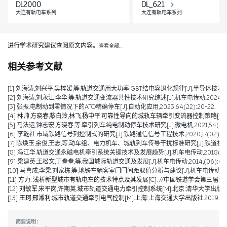
DL2000
DL_621
大连有轨电车系列
大连有轨电车系列
进行学术研究建议查阅原文内容。
查看全部…
相关参考文献
[1] 刘海涛,刘兴平,吴梓媛,等.轨道交通用大功率IGBT结电容退化规律[J].半导体技术,2024,
[2] 刘海涛,刘永江,李华,等.轨道交通变流器共性技术研究综述[J].机车电传动,2024,(04)
[3] 张振.电制动到零情况下的ATO精确停车[J].自动化应用,2023,64(22):20-22.
[4] 林帅,方晓春,黎白泠,林飞,杨中平.可靠性导向的城轨车辆牵引变流器控制策略[J].电工技术学
[5] 马法运,钟志宏,方晓春,等.牵引列车纯电制动停车技术研究[J].微电机,2021,54(04):
[6] 李乾社.市域铁路信号列控制式的研究[J].铁路通信信号工程技术,2020,17(02):10-
[7] 陈焕玉,余俊,王志,等.动车组、电力机车、城轨列车传导干扰标准研究[J].铁道机车车辆,20
[8] 冯江华.轨道交通永磁电机牵引系统关键技术及发展趋势[J].机车电传动,2018(06):9
[9] 梁建英,王松文,丁叁叁,等.我国城际轨道交通及发展[J].机车电传动,2014,(06):6-9
[10] 马喜成,李梁,刘家栋,等.地铁车辆客室门门间距取值分析与建议[J].机车电传动,2014,
[11] 方力. 浅析新型城市有轨电车的技术特点及其发展[C]. //中国铁道学会第三届城
[12] 刘敏军,宋平岗,许期英.城市轨道交通电力牵引控制系统[M].北京:清华大学出版社,
[13] 王珂,邢湘利.城市轨道交通牵引电气控制[M].上海:上海交通大学出版社,2019.
简要说明：