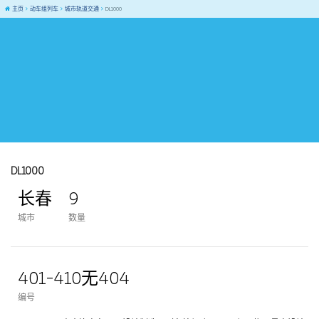
主页
动车组列车
城市轨道交通
DL1000
DL1000
长春
9
城市
数量
401-410无404
编号