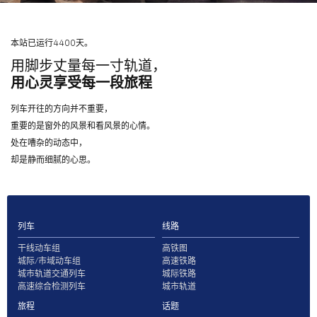
本站已运行4400天。
用脚步丈量每一寸轨道，
用心灵享受每一段旅程
列车开往的方向并不重要，
重要的是窗外的风景和看风景的心情。
处在嘈杂的动态中，
却是静而细腻的心思。
列车
线路
干线动车组
高铁图
城际/市域动车组
高速铁路
城市轨道交通列车
城际铁路
高速综合检测列车
城市轨道
旅程
话题