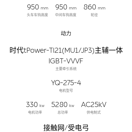
950
950
860
mm
mm
mm
头车车钩高度
中间车钩高度
轮径
动力
时代tPower-TI21(MU1/JP3)主辅一体
IGBT-VVVF
主要牵引系统
YQ-275-4
电机型号
330
5280
AC25kV
kw
kw
电机功率
总功率
供电制式
接触网/受电弓