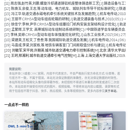
[11] 周志强,赵竹英,刘鹏.螺旋冷却通道铸铝机座整体铸造新工艺[J].铸造设备与工艺,2019,(01):15-1
[12] 陈焕玉,余俊,王志,等.动车组、电力机车、城轨列车传导干扰标准研究[J].铁道机车车辆,2
[13] 冯江华.轨道交通永磁电机牵引系统关键技术及发展趋势[J].机车电传动,2018(06):
[14] 王丽平.CRH3A型动车组齿轮箱的研制[J].轨道交通装备与技术,2018(05):1-4.
[15] 徐佳宁,李林,尹华.CRH3A型动车组塞拉门机构安装支架结构设计优化[J].轨道交通装备
[16] 孟繁辉,王学文. 高寒城际动车组制动系统研制[C]//中国铁道学会车辆委员会
[17] 李林,吴婷.CRH3A型动车组车体强度优化研究[J].山东工业技术,2017(06):275-27
[18] 梁建英,王松文,丁叁叁,等.我国城际轨道交通及发展[J].机车电传动,2014,(06):6-9
[19] 马喜成,李梁,刘家栋,等.地铁车辆客室门门间距取值分析与建议[J].机车电传动,2014,
[20] 刘敏军,宋平岗,许期英.城市轨道交通电力牵引控制系统[M].北京:清华大学出版社,
[21] 王珂,邢湘利.城市轨道交通牵引电气控制[M].上海:上海交通大学出版社,2019.
简要说明：
本站并非CR或者CRRC官网，内容不代表官方，不会严格执行官方命名方式/分类等，若
与官方不一致，不属于错误。本站无法保证数据的准确性，亦无法保证数据的时效性。
本站所有动车组萌化头像均获得著作权，未经授权不得进行未署名的转发或进行二次创
作。本站目前不接受任何形式的图片、视频投稿。不得将本站内容以截图、录屏等形式
用于包括但不限于抖音、快手、西瓜视频、头条等视频创作。更多内容参见
关于本站
。
一点点不一样的