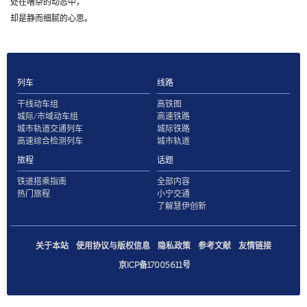
处在嘈杂的动态中，
却是静而细腻的心思。
列车
线路
干线动车组
高铁图
城际/市域动车组
高速铁路
城市轨道交通列车
城际铁路
高速综合检测列车
城市轨道
旅程
话题
铁道搭乘指南
全部内容
热门旅程
小宁交通
了解慧伊创新
关于本站
使用协议与版权信息
隐私政策
参考文献
友情链接
京ICP备17005611号