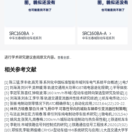
SRC160BA
SRC160BA-A
中车长春城际动车组系列
中车长春城际动车组系列
进行学术研究建议查阅原文内容。
查看全部…
相关参考文献
[1] 陈三猛,李丰收,高芳,等.系列化中国标准智能市域列车电气系统平台概述[J].电力机车与城轨车辆,2026
[2] 刘海涛,刘兴平,吴梓媛,等.轨道交通用大功率IGBT结电容退化规律[J].半导体技术,2024,
[3] 李冠军,陈喜红,钟晓波,等.160 km/h市域D型动车组转向架选型研究及验证[J].电力机
[4] 刘海涛,刘永江,李华,等.轨道交通变流器共性技术研究综述[J].机车电传动,2024,(04)
[5] 张振.电制动到零情况下的ATO精确停车[J].自动化应用,2023,64(22):20-22.
[6] 林帅,方晓春,黎白泠,林飞,杨中平.可靠性导向的城轨车辆牵引变流器控制策略[J].电工技术学
[7] 马法运,钟志宏,方晓春,等.牵引列车纯电制动停车技术研究[J].微电机,2021,54(04):
[8] 姚风龙,张笑凡,周春梅.200km/h城际动车组制动与热负荷性能[J].铁道机车车辆,2020,
[9] 李乾社.市域铁路信号列控制式的研究[J].铁路通信信号工程技术,2020,17(02):10-
[10] 郑恒亮,李聪,韩俊峰.CRH3A型动车组HMI系统研究与应用[J].大连交通大学学报,2019,