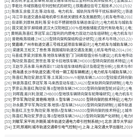
[11] 吴志明,李金龙,彭章祝.轨道交通车体用铝合金材料及其焊接技术[J].金属加工(热加工),2
[12] 李乾社.市域铁路信号列控制式的研究[J].铁路通信信号工程技术,2020,17(02):10-
[13] 陈焕玉,余俊,王志,等.动车组、电力机车、城轨列车传导干扰标准研究[J].铁道机车车辆,2
[14] 冯江华.轨道交通永磁电机牵引系统关键技术及发展趋势[J].机车电传动,2018(06):
[15] 岳译新,刘厚林,周利,等.安卡拉不锈钢地铁车辆总体设计[J].电力机车与城轨车辆,2017,
[16] 聂文斌,张宇,柳晓峰.武汉大汉阳地区100%低地板储能式现代有轨电车[J].电力机车与城轨
[17] 黄明高,陈喜红,李冠军.出口智利的内燃电力双动力动车组研制[J].电力机车与城轨车辆,20
[18] 曾艳梅,陈晓峰.ZMC120型转向架构架结构设计研究[J].技术与市场,2015,22(04):11
[19] 樊嘉峰.广州市轨道交通三号线北延项目车辆设计[J].电力机车与城轨车辆,2015,38(0
[20] 梁建英,王松文,丁叁叁,等.我国城际轨道交通及发展[J].机车电传动,2014,(06):6-9
[21] 马喜成,李梁,刘家栋,等.地铁车辆客室门门间距取值分析与建议[J].机车电传动,2014,
[22] 陶功安,陈喜红,贺世忠,等.安卡拉地铁车辆ZMD080型转向架的技术特征[J].电力机车与
[23] 王赵华,苏永章.马来西亚ETS动车组车体结构设计及稳定性分析[J].技术与市场,2014,
[24] 杨海通.长沙市轨道交通2号线一期工程车辆概述[J].电力机车与城轨车辆,2014,37(0
[25] 陈喜红,陶功安,颜志军,等.土耳其80km/h轻轨车辆ZLA080型铰接式转向架的研制[J
[26] 钟源,陈喜红,李冠军,等.马来西亚动车组ZUA120型米轨转向架的研制[J].电力机车与城轨车辆,2012
[27] 罗彦云,陈喜红,陶功安,等.B型地铁车辆ZMC080型转向架统型轮对设计[J].电力机车与城
[28] 刘晖霞,易兴利,张斌.ZMB080型地铁车辆转向架车轮降噪研究[J].电力机车与城轨车辆,2
[29] 罗华军,陶功安,曾艳梅.地铁 A 型车辆 ZMA100 型转向架的技术特征[J].电力机车与城
[30] 孙永鹏,罗华军,陶功安,等.地铁A型车辆ZMA100型转向架的研制[J].城市轨道交通研究,2
[31] 陈喜红,王生华,陶功安,等.地铁A型车辆ZMA080型转向架的技术特征[J].城市轨道交通研究
[32] 陈喜红,陶功安,罗彦云,等.B型地铁车辆ZMA120型转向架国产化研制[J].电力机车与城轨车辆,2008
[33] 刘敏军,宋平岗,许期英.城市轨道交通电力牵引控制系统[M].北京:清华大学出版社,
[34] 王珂,邢湘利.城市轨道交通牵引电气控制[M].上海:上海交通大学出版社,2019.