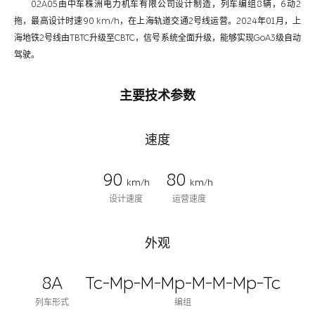
02A05由中车株洲电力机车有限公司设计制造，列车编组8辆，6动2
拖，最高设计时速90 km/h，在上海轨道交通2号线运营。2024年01月，上
海地铁2号线由TBTC升级至CBTC，信号系统全面升级，能够实现GoA3级自动
驾驶。
主要技术参数
速度
90
80
km/h
km/h
设计速度
运营速度
外观
8A
Tc-Mp-M-Mp-M-M-Mp-Tc
列车形式
编组