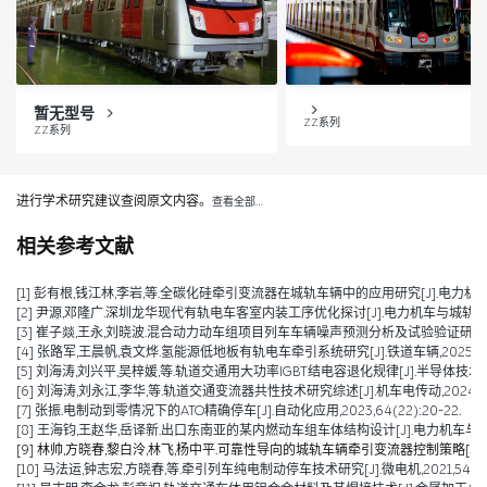
暂无型号
ZZ系列
ZZ系列
进行学术研究建议查阅原文内容。
查看全部…
相关参考文献
[1] 彭有根,钱江林,李岩,等.全碳化硅牵引变流器在城轨车辆中的应用研究[J].电力机车与城轨车
[2] 尹源,邓隆广.深圳龙华现代有轨电车客室内装工序优化探讨[J].电力机车与城轨车辆,2025
[3] 崔子燚,王永,刘晓波.混合动力动车组项目列车车辆噪声预测分析及试验验证研究[J].技术与市场
[4] 张路军,王晨帆,袁文烨.氢能源低地板有轨电车牵引系统研究[J].铁道车辆,2025,63(0
[5] 刘海涛,刘兴平,吴梓媛,等.轨道交通用大功率IGBT结电容退化规律[J].半导体技术,2024,
[6] 刘海涛,刘永江,李华,等.轨道交通变流器共性技术研究综述[J].机车电传动,2024,(04)
[7] 张振.电制动到零情况下的ATO精确停车[J].自动化应用,2023,64(22):20-22.
[8] 王海钧,王赵华,岳译新.出口东南亚的某内燃动车组车体结构设计[J].电力机车与城轨车辆,
[9] 林帅,方晓春,黎白泠,林飞,杨中平.可靠性导向的城轨车辆牵引变流器控制策略[J].电工技术学
[10] 马法运,钟志宏,方晓春,等.牵引列车纯电制动停车技术研究[J].微电机,2021,54(04)