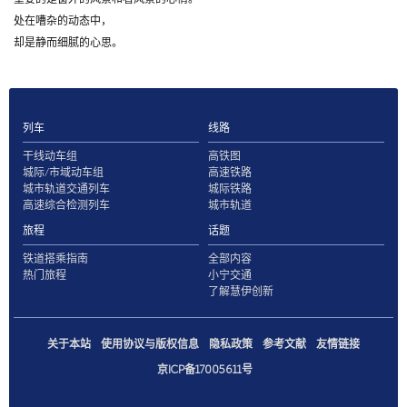
处在嘈杂的动态中，
却是静而细腻的心思。
列车
线路
干线动车组
高铁图
城际/市域动车组
高速铁路
城市轨道交通列车
城际铁路
高速综合检测列车
城市轨道
旅程
话题
铁道搭乘指南
全部内容
热门旅程
小宁交通
了解慧伊创新
关于本站
使用协议与版权信息
隐私政策
参考文献
友情链接
京ICP备17005611号