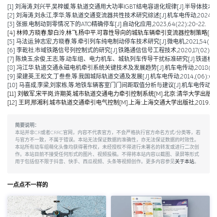
[1] 刘海涛,刘兴平,吴梓媛,等.轨道交通用大功率IGBT结电容退化规律[J].半导体技术,2024,
[2] 刘海涛,刘永江,李华,等.轨道交通变流器共性技术研究综述[J].机车电传动,2024,(04)
[3] 张振.电制动到零情况下的ATO精确停车[J].自动化应用,2023,64(22):20-22.
[4] 林帅,方晓春,黎白泠,林飞,杨中平.可靠性导向的城轨车辆牵引变流器控制策略[J].电工技术学
[5] 马法运,钟志宏,方晓春,等.牵引列车纯电制动停车技术研究[J].微电机,2021,54(04):
[6] 李乾社.市域铁路信号列控制式的研究[J].铁路通信信号工程技术,2020,17(02):10-
[7] 陈焕玉,余俊,王志,等.动车组、电力机车、城轨列车传导干扰标准研究[J].铁道机车车辆,20
[8] 冯江华.轨道交通永磁电机牵引系统关键技术及发展趋势[J].机车电传动,2018(06):9
[9] 梁建英,王松文,丁叁叁,等.我国城际轨道交通及发展[J].机车电传动,2014,(06):6-9
[10] 马喜成,李梁,刘家栋,等.地铁车辆客室门门间距取值分析与建议[J].机车电传动,2014,
[11] 刘敏军,宋平岗,许期英.城市轨道交通电力牵引控制系统[M].北京:清华大学出版社,2
[12] 王珂,邢湘利.城市轨道交通牵引电气控制[M].上海:上海交通大学出版社,2019.
简要说明：
本站并非CR或者CRRC官网，内容不代表官方，不会严格执行官方命名方式/分类等，若
与官方不一致，不属于错误。本站无法保证数据的准确性，亦无法保证数据的时效性。
本站所有动车组萌化头像均获得著作权，未经授权不得进行未署名的转发或进行二次创
作。本站目前不接受任何形式的图片、视频投稿。不得将本站内容以截图、录屏等形式
用于包括但不限于抖音、快手、西瓜视频、头条等视频创作。更多内容参见
关于本站
。
一点点不一样的