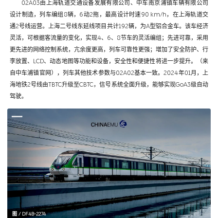
02A03由上海轨道交通设备发展有限公司、中车南京浦镇车辆有限公司
设计制造，列车编组8辆，6动2拖，最高设计时速90 km/h，在上海轨道交
通2号线运营。上海二号线东延线项目共计192辆，为A型铝合金车。该车经济
灵活，可根据客流量的变化，实现4、6、8节车的灵活编组；先进可靠，采用
更先进的网络控制系统，亢余度更高，列车可靠性更强；增加了安全防护、行
李放置、LCD、动态地图等功能和设备，安全性和便捷性将进一步提升。（来
自中车浦镇官网），列车其他技术参数与02A02基本一致。2024年01月，上
海地铁2号线由TBTC升级至CBTC，信号系统全面升级，能够实现GoA3级自动
驾驶。
图 / DF4B-2274