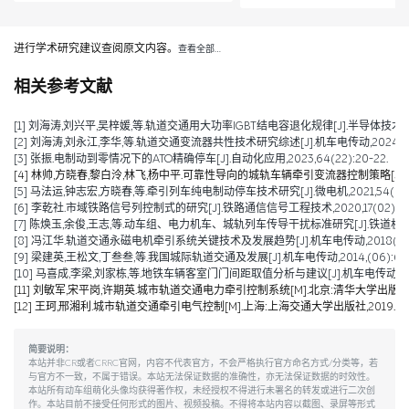
进行学术研究建议查阅原文内容。
查看全部…
相关参考文献
[1] 刘海涛,刘兴平,吴梓媛,等.轨道交通用大功率IGBT结电容退化规律[J].半导体技术,2024,
[2] 刘海涛,刘永江,李华,等.轨道交通变流器共性技术研究综述[J].机车电传动,2024,(04)
[3] 张振.电制动到零情况下的ATO精确停车[J].自动化应用,2023,64(22):20-22.
[4] 林帅,方晓春,黎白泠,林飞,杨中平.可靠性导向的城轨车辆牵引变流器控制策略[J].电工技术学
[5] 马法运,钟志宏,方晓春,等.牵引列车纯电制动停车技术研究[J].微电机,2021,54(04):
[6] 李乾社.市域铁路信号列控制式的研究[J].铁路通信信号工程技术,2020,17(02):10-
[7] 陈焕玉,余俊,王志,等.动车组、电力机车、城轨列车传导干扰标准研究[J].铁道机车车辆,20
[8] 冯江华.轨道交通永磁电机牵引系统关键技术及发展趋势[J].机车电传动,2018(06):9
[9] 梁建英,王松文,丁叁叁,等.我国城际轨道交通及发展[J].机车电传动,2014,(06):6-9
[10] 马喜成,李梁,刘家栋,等.地铁车辆客室门门间距取值分析与建议[J].机车电传动,2014,
[11] 刘敏军,宋平岗,许期英.城市轨道交通电力牵引控制系统[M].北京:清华大学出版社,2
[12] 王珂,邢湘利.城市轨道交通牵引电气控制[M].上海:上海交通大学出版社,2019.
简要说明：
本站并非CR或者CRRC官网，内容不代表官方，不会严格执行官方命名方式/分类等，若
与官方不一致，不属于错误。本站无法保证数据的准确性，亦无法保证数据的时效性。
本站所有动车组萌化头像均获得著作权，未经授权不得进行未署名的转发或进行二次创
作。本站目前不接受任何形式的图片、视频投稿。不得将本站内容以截图、录屏等形式