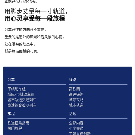
本站已运行4398天。
用脚步丈量每一寸轨道，
用心灵享受每一段旅程
列车开往的方向并不重要，
重要的是窗外的风景和看风景的心情。
处在嘈杂的动态中，
却是静而细腻的心思。
列车
线路
干线动车组
高铁图
城际/市域动车组
高速铁路
城市轨道交通列车
城际铁路
高速综合检测列车
城市轨道
旅程
话题
铁道搭乘指南
全部内容
热门旅程
小宁交通
了解慧伊创新