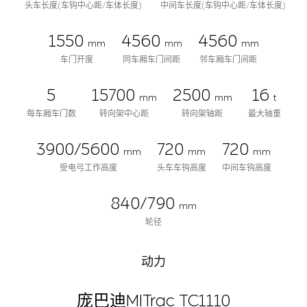
头车长度(车钩中心距/车体长度)
中间车长度(车钩中心距/车体长度)
1550
4560
4560
mm
mm
mm
车门开度
同车厢车门间距
邻车厢车门间距
5
15700
2500
16
mm
mm
t
每车厢车门数
转向架中心距
转向架轴距
最大轴重
3900/5600
720
720
mm
mm
mm
受电弓工作高度
头车车钩高度
中间车钩高度
840/790
mm
轮径
动力
庞巴迪MITrac TC1110