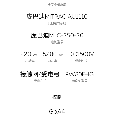
主要牵引系统
庞巴迪MITRAC AU1110
其他电气系统
庞巴迪MJC-250-20
电机型号
220
5280
DC1500V
kw
kw
电机功率
总功率
供电制式
接触网/受电弓
PW80E-ⅠG
受电方式
转向架型号
控制
GoA4