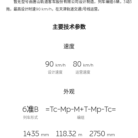
暂无型号由唐山轨道客车股份有限公司设计制造，列车编组6辆，3动3
拖，最高设计时速90 km/h，在天津轨道交通1号线运营。
主要技术参数
速度
90
80
km/h
km/h
设计速度
运营速度
外观
6准B
=Tc-Mp-M+T-Mp-Tc=
列车形式
编组
1435
118.32
2750
mm
m
mm