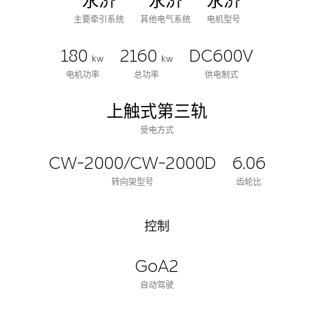
永济
永济
永济
主要牵引系统
其他电气系统
电机型号
180
2160
DC600V
kw
kw
电机功率
总功率
供电制式
上触式第三轨
受电方式
CW-2000/CW-2000D
6.06
转向架型号
齿轮比
控制
GoA2
自动驾驶