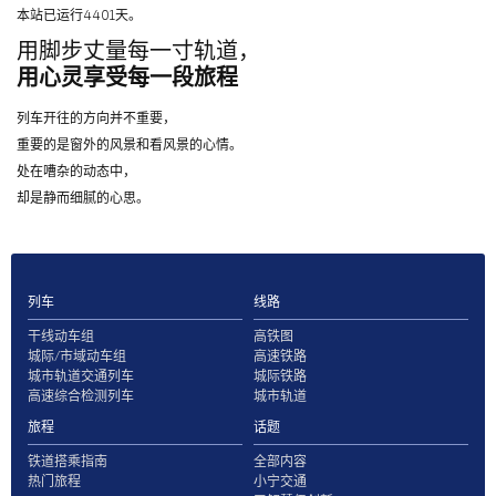
本站已运行4401天。
用脚步丈量每一寸轨道，
用心灵享受每一段旅程
列车开往的方向并不重要，
重要的是窗外的风景和看风景的心情。
处在嘈杂的动态中，
却是静而细腻的心思。
列车
线路
干线动车组
高铁图
城际/市域动车组
高速铁路
城市轨道交通列车
城际铁路
高速综合检测列车
城市轨道
旅程
话题
铁道搭乘指南
全部内容
热门旅程
小宁交通