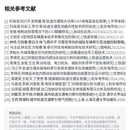
相关参考文献
[1] 刘海涛,刘兴平,吴梓媛,等.轨道交通用大功率IGBT结电容退化规律[J].半导体技术,2024,
[2] 刘海涛,刘永江,李华,等.轨道交通变流器共性技术研究综述[J].机车电传动,2024,(04)
[3] 张振.电制动到零情况下的ATO精确停车[J].自动化应用,2023,64(22):20-22.
[4] 王旭东.B型地铁车辆基本技术参数优化的探讨[J].铁道车辆,2022,60(2):1-13.
[5] 林帅,方晓春,黎白泠,林飞,杨中平.可靠性导向的城轨车辆牵引变流器控制策略[J].电工技术学
[6] 马法运,钟志宏,方晓春,等.牵引列车纯电制动停车技术研究[J].微电机,2021,54(04):
[7] 李乾社.市域铁路信号列控制式的研究[J].铁路通信信号工程技术,2020,17(02):10-
[8] 李得花.出口阿根廷宽轨内燃动车组动力转向架研制[J].铁道运营技术,2019,25(01):
[9] 陈焕玉,余俊,王志,等.动车组、电力机车、城轨列车传导干扰标准研究[J].铁道机车车辆,20
[10] 冯江华.轨道交通永磁电机牵引系统关键技术及发展趋势[J].机车电传动,2018(06):
[11] 李得花.阿根廷米轨内燃动车组转向架基础制动装置优化设计研究[J].甘肃科技,2018,3
[12] 梁建英,王松文,丁叁叁,等.我国城际轨道交通及发展[J].机车电传动,2014,(06):6-9
[13] 马喜成,李梁,刘家栋,等.地铁车辆客室门门间距取值分析与建议[J].机车电传动,2014,
[14] 白彦超,胡震,黄烈威.出口加纳动车组动车车体强度有限元分析及结构优化[J].铁道车辆,20
[15] 刘敏军,宋平岗,许期英.城市轨道交通电力牵引控制系统[M].北京:清华大学出版社,
[16] 王珂,邢湘利.城市轨道交通牵引电气控制[M].上海:上海交通大学出版社,2019.
简要说明：
本站并非CR或者CRRC官网，内容不代表官方，不会严格执行官方命名方式/分类等，若
与官方不一致，不属于错误。本站无法保证数据的准确性，亦无法保证数据的时效性。
本站所有动车组萌化头像均获得著作权，未经授权不得进行未署名的转发或进行二次创