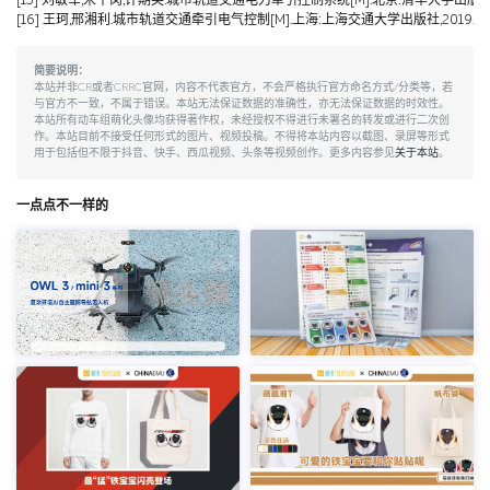
[15] 刘敏军,宋平岗,许期英.城市轨道交通电力牵引控制系统[M].北京:清华大学出版社,
[16] 王珂,邢湘利.城市轨道交通牵引电气控制[M].上海:上海交通大学出版社,2019.
简要说明：
本站并非CR或者CRRC官网，内容不代表官方，不会严格执行官方命名方式/分类等，若
与官方不一致，不属于错误。本站无法保证数据的准确性，亦无法保证数据的时效性。
本站所有动车组萌化头像均获得著作权，未经授权不得进行未署名的转发或进行二次创
作。本站目前不接受任何形式的图片、视频投稿。不得将本站内容以截图、录屏等形式
用于包括但不限于抖音、快手、西瓜视频、头条等视频创作。更多内容参见
关于本站
。
一点点不一样的