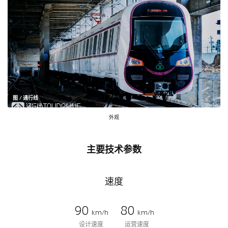
图 / 通行线
外观
主要技术参数
速度
90
80
km/h
km/h
设计速度
运营速度