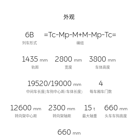
外观
6B
=Tc-Mp-M+M-Mp-Tc=
列车形式
编组
1435
2800
3800
mm
mm
mm
轨距
宽度
车体高度
19520/19000
4
mm
中间车长度(车钩中心距/车体长度)
每车厢车门数
12600
2300
15
660
mm
mm
t
mm
转向架中心距
转向架轴距
最大轴重
头车车钩高度
660
mm