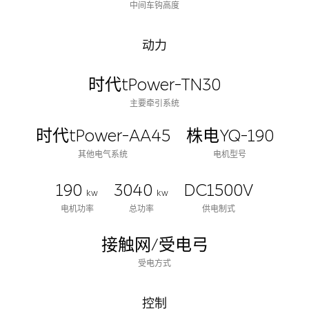
中间车钩高度
动力
时代tPower-TN30
主要牵引系统
时代tPower-AA45
株电YQ-190
其他电气系统
电机型号
190
3040
DC1500V
kw
kw
电机功率
总功率
供电制式
接触网/受电弓
受电方式
控制