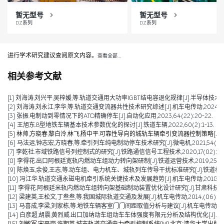
暂无型号
暂无型号
DZ系列
DZ系列
进行学术研究建议查阅原文内容。
查看全部…
相关参考文献
[1] 刘海涛,刘兴平,吴梓媛,等.轨道交通用大功率IGBT结电容退化规律[J].半导体技术,2024,
[2] 刘海涛,刘永江,李华,等.轨道交通变流器共性技术研究综述[J].机车电传动,2024,(04)
[3] 张振.电制动到零情况下的ATO精确停车[J].自动化应用,2023,64(22):20-22.
[4] 王旭东.B型地铁车辆基本技术参数优化的探讨[J].铁道车辆,2022,60(2):1-13.
[5] 林帅,方晓春,黎白泠,林飞,杨中平.可靠性导向的城轨车辆牵引变流器控制策略[J].电工技术学
[6] 马法运,钟志宏,方晓春,等.牵引列车纯电制动停车技术研究[J].微电机,2021,54(04):
[7] 李乾社.市域铁路信号列控制式的研究[J].铁路通信信号工程技术,2020,17(02):10-
[8] 李得花.出口阿根廷宽轨内燃动车组动力转向架研制[J].铁道运营技术,2019,25(01):
[9] 陈焕玉,余俊,王志,等.动车组、电力机车、城轨列车传导干扰标准研究[J].铁道机车车辆,20
[10] 冯江华.轨道交通永磁电机牵引系统关键技术及发展趋势[J].机车电传动,2018(06):
[11] 李得花.阿根廷米轨内燃动车组转向架基础制动装置优化设计研究[J].甘肃科技,2018,3
[12] 梁建英,王松文,丁叁叁,等.我国城际轨道交通及发展[J].机车电传动,2014,(06):6-9
[13] 马喜成,李梁,刘家栋,等.地铁车辆客室门门间距取值分析与建议[J].机车电传动,2014,
[14] 白彦超,胡震,黄烈威.出口加纳动车组动车车体强度有限元分析及结构优化[J].铁道车辆,20