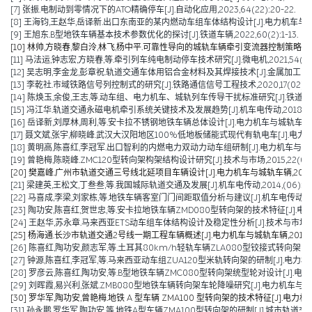
[7] 张振.电制动到零情况下的ATO精确停车[J].自动化应用,2023,64(22):20-22.
[8] 王海钧,王赵华,岳译新.出口东南亚的某内燃动车组车体结构设计[J].电力机车与城轨车辆,
[9] 王旭东.B型地铁车辆基本技术参数优化的探讨[J].铁道车辆,2022,60(2):1-13.
[10] 林帅,方晓春,黎白泠,林飞,杨中平.可靠性导向的城轨车辆牵引变流器控制策略[J].电工技术
[11] 马法运,钟志宏,方晓春,等.牵引列车纯电制动停车技术研究[J].微电机,2021,54(04):
[12] 吴志明,李金龙,彭章祝.轨道交通车体用铝合金材料及其焊接技术[J].金属加工(热加工),2
[13] 李乾社.市域铁路信号列控制式的研究[J].铁路通信信号工程技术,2020,17(02):10-
[14] 陈焕玉,余俊,王志,等.动车组、电力机车、城轨列车传导干扰标准研究[J].铁道机车车辆,2
[15] 冯江华.轨道交通永磁电机牵引系统关键技术及发展趋势[J].机车电传动,2018(06):
[16] 岳译新,刘厚林,周利,等.安卡拉不锈钢地铁车辆总体设计[J].电力机车与城轨车辆,2017,
[17] 聂文斌,张宇,柳晓峰.武汉大汉阳地区100%低地板储能式现代有轨电车[J].电力机车与城轨
[18] 黄明高,陈喜红,李冠军.出口智利的内燃电力双动力动车组研制[J].电力机车与城轨车辆,20
[19] 曾艳梅,陈晓峰.ZMC120型转向架构架结构设计研究[J].技术与市场,2015,22(04):11
[20] 樊嘉峰.广州市轨道交通三号线北延项目车辆设计[J].电力机车与城轨车辆,2015,38(0
[21] 梁建英,王松文,丁叁叁,等.我国城际轨道交通及发展[J].机车电传动,2014,(06):6-9
[22] 马喜成,李梁,刘家栋,等.地铁车辆客室门门间距取值分析与建议[J].机车电传动,2014,
[23] 陶功安,陈喜红,贺世忠,等.安卡拉地铁车辆ZMD080型转向架的技术特征[J].电力机车与
[24] 王赵华,苏永章.马来西亚ETS动车组车体结构设计及稳定性分析[J].技术与市场,2014,
[25] 杨海通.长沙市轨道交通2号线一期工程车辆概述[J].电力机车与城轨车辆,2014,37(0
[26] 陈喜红,陶功安,颜志军,等.土耳其80km/h轻轨车辆ZLA080型铰接式转向架的研制[J
[27] 钟源,陈喜红,李冠军,等.马来西亚动车组ZUA120型米轨转向架的研制[J].电力机车与城轨车辆,2012
[28] 罗彦云,陈喜红,陶功安,等.B型地铁车辆ZMC080型转向架统型轮对设计[J].电力机车与
[29] 刘晖霞,易兴利,张斌.ZMB080型地铁车辆转向架车轮降噪研究[J].电力机车与城轨车辆,2
[30] 罗华军,陶功安,曾艳梅.地铁 A 型车辆 ZMA100 型转向架的技术特征[J].电力机车与城
[31] 孙永鹏,罗华军,陶功安,等.地铁A型车辆ZMA100型转向架的研制[J].城市轨道交通研究,2