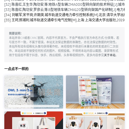
[32] 陈喜红,王生华,陶功安,等.地铁A型车辆ZMA080型转向架的技术特征[J].城市轨道交通研
[33] 陈喜红,陶功安,罗彦云,等.B型地铁车辆ZMA120型转向架国产化研制[J].电力机车与城轨车辆,2008
[34] 刘敏军,宋平岗,许期英.城市轨道交通电力牵引控制系统[M].北京:清华大学出版社,
[35] 王珂,邢湘利.城市轨道交通牵引电气控制[M].上海:上海交通大学出版社,2019.
简要说明：
本站并非CR或者CRRC官网，内容不代表官方，不会严格执行官方命名方式/分类等，若
与官方不一致，不属于错误。本站无法保证数据的准确性，亦无法保证数据的时效性。
本站所有动车组萌化头像均获得著作权，未经授权不得进行未署名的转发或进行二次创
作。本站目前不接受任何形式的图片、视频投稿。不得将本站内容以截图、录屏等形式
用于包括但不限于抖音、快手、西瓜视频、头条等视频创作。更多内容参见
关于本站
。
一点点不一样的