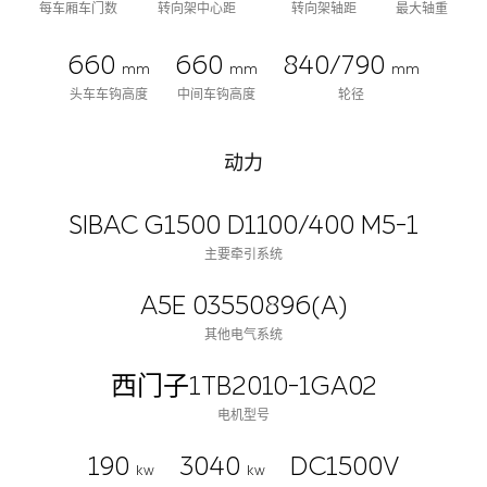
每车厢车门数
转向架中心距
转向架轴距
最大轴重
660
660
840/790
mm
mm
mm
头车车钩高度
中间车钩高度
轮径
动力
SIBAC G1500 D1100/400 M5-1
主要牵引系统
A5E 03550896(A)
其他电气系统
西门子1TB2010-1GA02
电机型号
190
3040
DC1500V
kw
kw