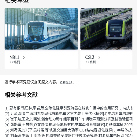
相关车型
NBL1
CSL3
ZZ系列
ZZ系列
进行学术研究建议查阅原文内容。
查看全部…
相关参考文献
[1] 彭有根,钱江林,李岩,等.全碳化硅牵引变流器在城轨车辆中的应用研究[J].电力机车与城轨车
[2] 尹源,邓隆广.深圳龙华现代有轨电车客室内装工序优化探讨[J].电力机车与城轨车辆,2025
[3] 崔子燚,王永,刘晓波.混合动力动车组项目列车车辆噪声预测分析及试验验证研究[J].技术与市场
[4] 张路军,王晨帆,袁文烨.氢能源低地板有轨电车牵引系统研究[J].铁道车辆,2025,63(0
[5] 刘海涛,刘兴平,吴梓媛,等.轨道交通用大功率IGBT结电容退化规律[J].半导体技术,2024,
[6] 刘海涛,刘永江,李华,等.轨道交通变流器共性技术研究综述[J].机车电传动,2024,(04)