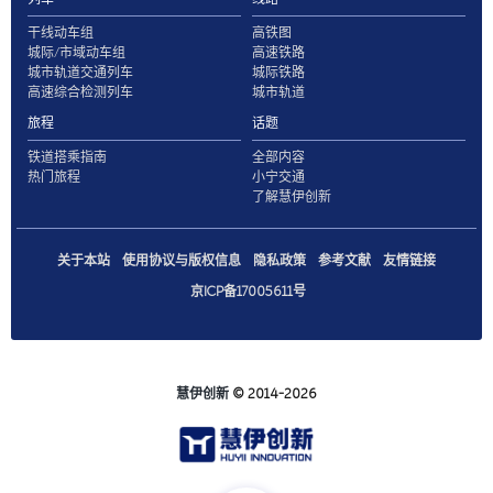
干线动车组
高铁图
城际/市域动车组
高速铁路
城市轨道交通列车
城际铁路
高速综合检测列车
城市轨道
旅程
话题
铁道搭乘指南
全部内容
热门旅程
小宁交通
了解慧伊创新
关于本站
使用协议与版权信息
隐私政策
参考文献
友情链接
京ICP备17005611号
慧伊创新
© 2014-2026