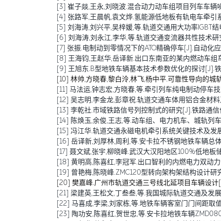
[3] 崔子燚,王永,刘晓波.混合动力动车组项目列车车辆噪声预测
[4] 张路军,王晨帆,袁文烨.氢能源低地板有轨电车牵引系统研究[
[5] 刘海涛,刘兴平,吴梓媛,等.轨道交通用大功率IGBT结电容退
[6] 刘海涛,刘永江,李华,等.轨道交通变流器共性技术研究综述[
[7] 张振.电制动到零情况下的ATO精确停车[J].自动化应用,20
[8] 王海钧,王赵华,岳译新.出口东南亚的某内燃动车组车体结构
[9] 王旭东.B型地铁车辆基本技术参数优化的探讨[J].铁道车辆,
[10] 林帅,方晓春,黎白泠,林飞,杨中平.可靠性导向的城轨车辆
[11] 马法运,钟志宏,方晓春,等.牵引列车纯电制动停车技术研究[J
[12] 吴志明,李金龙,彭章祝.轨道交通车体用铝合金材料及其焊接
[13] 李乾社.市域铁路信号列控制式的研究[J].铁路通信信号工程
[14] 陈焕玉,余俊,王志,等.动车组、电力机车、城轨列车传导干
[15] 冯江华.轨道交通永磁电机牵引系统关键技术及发展趋势[J
[16] 岳译新,刘厚林,周利,等.安卡拉不锈钢地铁车辆总体设计[
[17] 聂文斌,张宇,柳晓峰.武汉大汉阳地区100%低地板储能式
[18] 黄明高,陈喜红,李冠军.出口智利的内燃电力双动力动车组研
[19] 曾艳梅,陈晓峰.ZMC120型转向架构架结构设计研究[J].技
[20] 樊嘉峰.广州市轨道交通三号线北延项目车辆设计[J].电力
[21] 梁建英,王松文,丁叁叁,等.我国城际轨道交通及发展[J].机
[22] 马喜成,李梁,刘家栋,等.地铁车辆客室门门间距取值分析与
[23] 陶功安,陈喜红,贺世忠,等.安卡拉地铁车辆ZMD080型