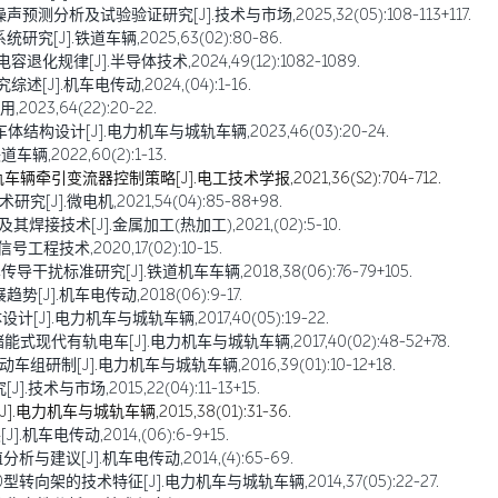
分析及试验验证研究[J].技术与市场,2025,32(05):108-113+117.
J].铁道车辆,2025,63(02):80-86.
化规律[J].半导体技术,2024,49(12):1082-1089.
J].机车电传动,2024,(04):1-16.
23,64(22):20-22.
设计[J].电力机车与城轨车辆,2023,46(03):20-24.
2022,60(2):1-13.
牵引变流器控制策略[J].电工技术学报,2021,36(S2):704-712.
].微电机,2021,54(04):85-88+98.
技术[J].金属加工(热加工),2021,(02):5-10.
技术,2020,17(02):10-15.
扰标准研究[J].铁道机车车辆,2018,38(06):76-79+105.
].机车电传动,2018(06):9-17.
J].电力机车与城轨车辆,2017,40(05):19-22.
现代有轨电车[J].电力机车与城轨车辆,2017,40(02):48-52+78.
制[J].电力机车与城轨车辆,2016,39(01):10-12+18.
术与市场,2015,22(04):11-13+15.
机车与城轨车辆,2015,38(01):31-36.
车电传动,2014,(06):6-9+15.
建议[J].机车电传动,2014,(4):65-69.
转向架的技术特征[J].电力机车与城轨车辆,2014,37(05):22-27.