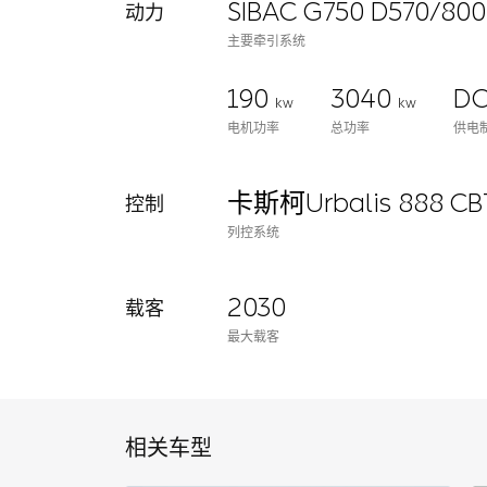
SIBAC G750 D570/800
动力
主要牵引系统
190
3040
DC
kw
kw
电机功率
总功率
供电
卡斯柯Urbalis 888 C
控制
列控系统
2030
载客
最大载客
相关车型