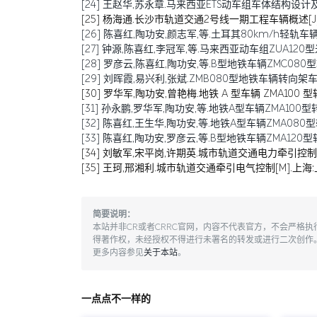
[24] 王赵华,苏永章.马来西亚ETS动车组车体结构设计及稳定性
[25] 杨海通.长沙市轨道交通2号线一期工程车辆概述[J].电力
[26] 陈喜红,陶功安,颜志军,等.土耳其80km/h轻轨车辆Z
[27] 钟源,陈喜红,李冠军,等.马来西亚动车组ZUA120型米轨转向架的
[28] 罗彦云,陈喜红,陶功安,等.B型地铁车辆ZMC080型转
[29] 刘晖霞,易兴利,张斌.ZMB080型地铁车辆转向架车轮降
[30] 罗华军,陶功安,曾艳梅.地铁 A 型车辆 ZMA100 型
[31] 孙永鹏,罗华军,陶功安,等.地铁A型车辆ZMA100型转向
[32] 陈喜红,王生华,陶功安,等.地铁A型车辆ZMA080型转向
[33] 陈喜红,陶功安,罗彦云,等.B型地铁车辆ZMA120型转向架国产化
[34] 刘敏军,宋平岗,许期英.城市轨道交通电力牵引控制系
[35] 王珂,邢湘利.城市轨道交通牵引电气控制[M].上海:
简要说明：
本站并非CR或者CRRC官网，内容不代表官方，不会严格
得著作权，未经授权不得进行未署名的转发或进行二次创作
更多内容参见
关于本站
。
一点点不一样的