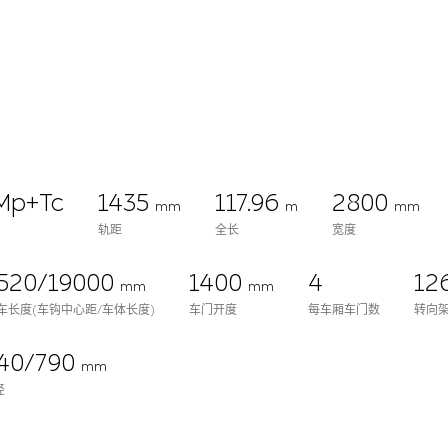
Mp+Tc
1435
117.96
2800
mm
m
mm
轨距
全长
宽度
520/19000
1400
4
12
mm
mm
车长度(车钩中心距/车体长度)
车门开度
每车厢车门数
转向
40/790
mm
径