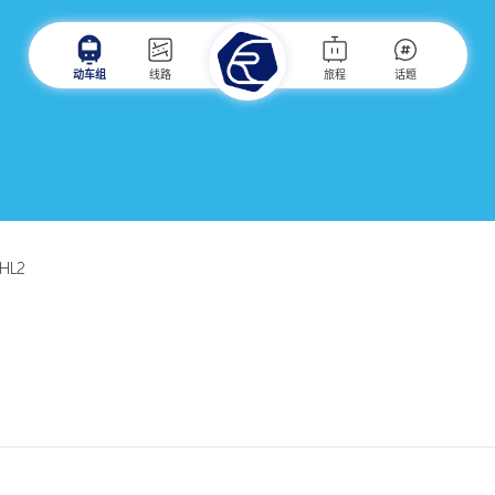
动车组
线路
旅程
话题
HL2