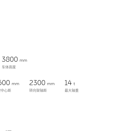
3800
mm
车体高度
600
2300
14
mm
mm
t
架中心距
转向架轴距
最大轴重