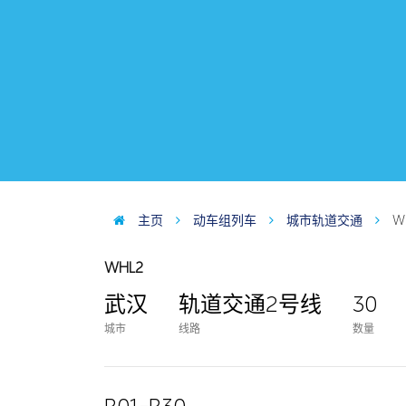
主页
动车组列车
城市轨道交通
W
WHL2
武汉
轨道交通2号线
30
城市
线路
数量