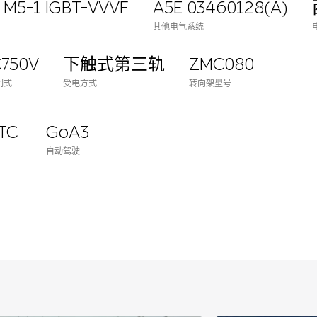
 M5-1 IGBT-VVVF
A5E 03460128(A)
其他电气系统
750V
下触式第三轨
ZMC080
制式
受电方式
转向架型号
BTC
GoA3
自动驾驶