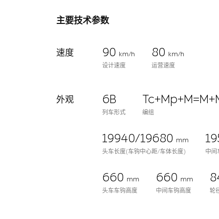
主要技术参数
90
80
速度
km/h
km/h
设计速度
运营速度
6B
Tc+Mp+M=M+
外观
列车形式
编组
19940/19680
19
mm
头车长度(车钩中心距/车体长度)
中间
660
660
8
mm
mm
头车车钩高度
中间车钩高度
轮