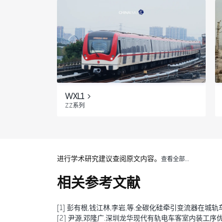
WXL1
ZZ系列
进行学术研究建议查阅原文内容。
查看全部…
相关参考文献
[1] 彭有根,钱江林,李岩,等.全碳化硅牵引变流器在城轨车辆中
[2] 尹源,邓隆广.深圳龙华现代有轨电车客室内装工序优化探讨[