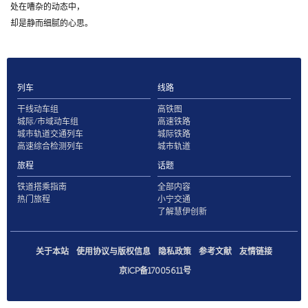
处在嘈杂的动态中，
却是静而细腻的心思。
列车
线路
干线动车组
高铁图
城际/市域动车组
高速铁路
城市轨道交通列车
城际铁路
高速综合检测列车
城市轨道
旅程
话题
铁道搭乘指南
全部内容
热门旅程
小宁交通
了解慧伊创新
关于本站
使用协议与版权信息
隐私政策
参考文献
友情链接
京ICP备17005611号