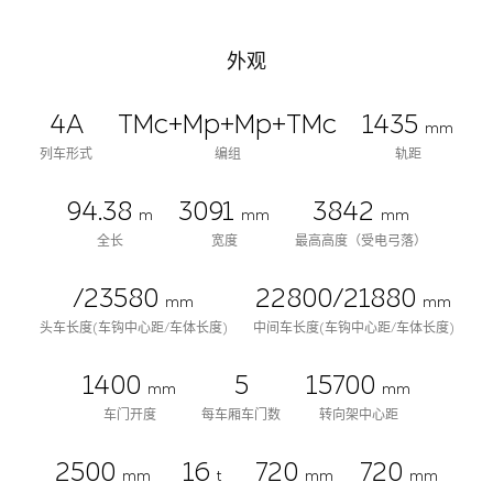
外观
4A
TMc+Mp+Mp+TMc
1435
mm
列车形式
编组
轨距
94.38
3091
3842
m
mm
mm
全长
宽度
最高高度（受电弓落）
/23580
22800/21880
mm
mm
头车长度(车钩中心距/车体长度)
中间车长度(车钩中心距/车体长度)
1400
5
15700
mm
mm
车门开度
每车厢车门数
转向架中心距
2500
16
720
720
mm
t
mm
mm