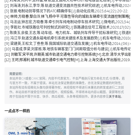
[1] 刘海涛,刘兴平,吴梓媛,等.轨道交通用大功率IGBT结电容退化规律[J].半导体技术,2024,
[2] 刘海涛,刘永江,李华,等.轨道交通变流器共性技术研究综述[J].机车电传动,2024,(04)
[3] 张振.电制动到零情况下的ATO精确停车[J].自动化应用,2023,64(22):20-22.
[4] 林帅,方晓春,黎白泠,林飞,杨中平.可靠性导向的城轨车辆牵引变流器控制策略[J].电工技术学
[5] 马法运,钟志宏,方晓春,等.牵引列车纯电制动停车技术研究[J].微电机,2021,54(04):
[6] 李乾社.市域铁路信号列控制式的研究[J].铁路通信信号工程技术,2020,17(02):10-
[7] 陈焕玉,余俊,王志,等.动车组、电力机车、城轨列车传导干扰标准研究[J].铁道机车车辆,20
[8] 冯江华.轨道交通永磁电机牵引系统关键技术及发展趋势[J].机车电传动,2018(06):9
[9] 梁建英,王松文,丁叁叁,等.我国城际轨道交通及发展[J].机车电传动,2014,(06):6-9
[10] 马喜成,李梁,刘家栋,等.地铁车辆客室门门间距取值分析与建议[J].机车电传动,2014,
[11] 刘敏军,宋平岗,许期英.城市轨道交通电力牵引控制系统[M].北京:清华大学出版社,2
[12] 王珂,邢湘利.城市轨道交通牵引电气控制[M].上海:上海交通大学出版社,2019.
简要说明：
本站并非CR或者CRRC官网，内容不代表官方，不会严格执行官方命名方式/分类等，若
与官方不一致，不属于错误。本站无法保证数据的准确性，亦无法保证数据的时效性。
本站所有动车组萌化头像均获得著作权，未经授权不得进行未署名的转发或进行二次创
作。本站目前不接受任何形式的图片、视频投稿。不得将本站内容以截图、录屏等形式
用于包括但不限于抖音、快手、西瓜视频、头条等视频创作。更多内容参见
关于本站
。
一点点不一样的