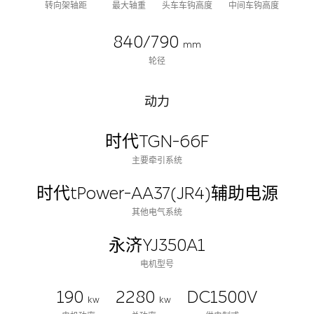
转向架轴距
最大轴重
头车车钩高度
中间车钩高度
840/790
mm
轮径
动力
时代TGN-66F
主要牵引系统
时代tPower-AA37(JR4)辅助电源
其他电气系统
永济YJ350A1
电机型号
190
2280
DC1500V
kw
kw