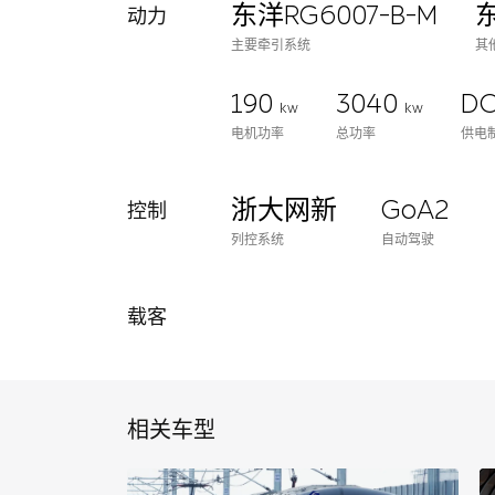
东洋RG6007-B-M
东
动力
主要牵引系统
其
190
3040
DC
kw
kw
电机功率
总功率
供电
浙大网新
GoA2
控制
列控系统
自动驾驶
载客
相关车型