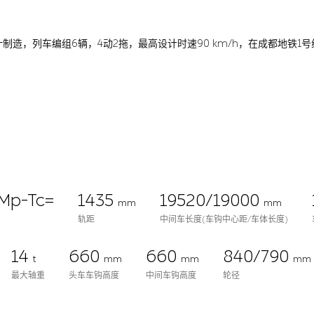
制造，列车编组6辆，4动2拖，最高设计时速90 km/h，在成都地铁1
Mp-Tc=
1435
19520/19000
mm
mm
轨距
中间车长度(车钩中心距/车体长度)
14
660
660
840/790
t
mm
mm
mm
最大轴重
头车车钩高度
中间车钩高度
轮径