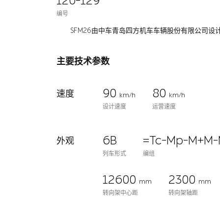
120-129
编号
SFM26由中车青岛四方机车车辆股份有限公司设计
主要技术参数
90
80
速度
km/h
km/h
设计速度
运营速度
6B
=Tc-Mp-M+M-
外观
列车形式
编组
12600
2300
mm
mm
转向架中心距
转向架轴距