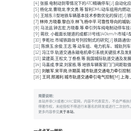
[4] 张振.电制动到零情况下的ATO精确停车[J].自动化应用,20
[5] 杨化龙,曹晓龙,李文勇,等.智利DMU动车组用内燃动力包的研
[6] 王旭东.B型地铁车辆基本技术参数优化的探讨[J].铁道车辆,
[7] 林帅,方晓春,黎白泠,林飞,杨中平.可靠性导向的城轨车辆牵
[8] 马法运,钟志宏,方晓春,等.牵引列车纯电制动停车技术研究[J
[9] 蒋欣, 小截面长隧道的成都18号线140km/h市域A
[10] 李乾社.市域铁路信号列控制式的研究[J].铁路通信信号工程
[11] 陈焕玉,余俊,王志,等.动车组、电力机车、城轨列车传导干
[12] 冯江华.轨道交通永磁电机牵引系统关键技术及发展趋势[J
[13] 梁建英,王松文,丁叁叁,等.我国城际轨道交通及发展[J].机
[14] 马喜成,李梁,刘家栋,等.地铁车辆客室门门间距取值分析与
[15] 刘敏军,宋平岗,许期英.城市轨道交通电力牵引控制系
[16] 王珂,邢湘利.城市轨道交通牵引电气控制[M].上海:
简要说明：
本站并非CR或者CRRC官网，内容不代表官方，不会严格
得著作权，未经授权不得进行未署名的转发或进行二次创作
更多内容参见
关于本站
。