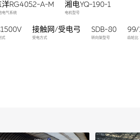
洋RG4052-A-M
湘电YQ-190-1
他电气系统
电机型号
1500V
接触网/受电弓
SDB-80
99/
制式
受电方式
转向架型号
齿轮比