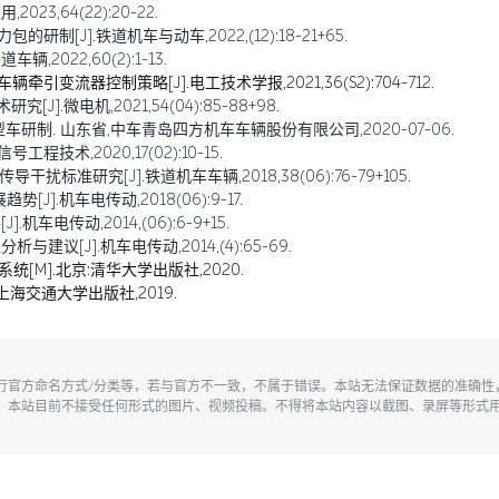
23,64(22):20-22.
制[J].铁道机车与动车,2022,(12):18-21+65.
2022,60(2):1-13.
引变流器控制策略[J].电工技术学报,2021,36(S2):704-712.
].微电机,2021,54(04):85-88+98.
型车研制. 山东省,中车青岛四方机车车辆股份有限公司,2020-07-06.
技术,2020,17(02):10-15.
扰标准研究[J].铁道机车车辆,2018,38(06):76-79+105.
].机车电传动,2018(06):9-17.
车电传动,2014,(06):6-9+15.
建议[J].机车电传动,2014,(4):65-69.
统[M].北京:清华大学出版社,2020.
上海交通大学出版社,2019.
执行官方命名方式/分类等，若与官方不一致，不属于错误。本站无法保证数据的准确
。本站目前不接受任何形式的图片、视频投稿。不得将本站内容以截图、录屏等形式