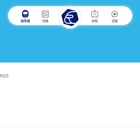
动车组
线路
旅程
话题
FM26