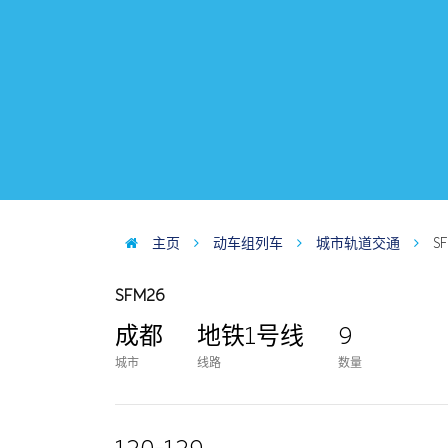
主页
动车组列车
城市轨道交通
S
SFM26
成都
地铁1号线
9
城市
线路
数量