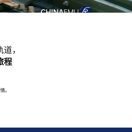
轨道，
旅程
心情。