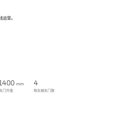
号线运营。
1400
4
mm
车门开度
每车厢车门数