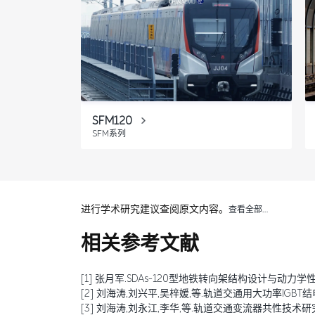
SFM120
SFM系列
进行学术研究建议查阅原文内容。
查看全部…
相关参考文献
[1] 张月军.SDAs-120型地铁转向架结构设计与动力学性能验证[
[2] 刘海涛,刘兴平,吴梓媛,等.轨道交通用大功率IGBT结电容退
[3] 刘海涛,刘永江,李华,等.轨道交通变流器共性技术研究综述[J