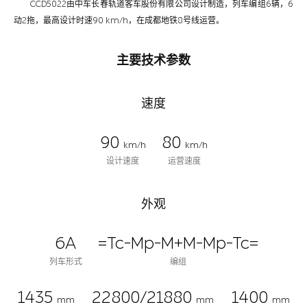
CCD5022由中车长春轨道客车股份有限公司设计制造，列车编组6辆，6
动2拖，最高设计时速90 km/h，在成都地铁8号线运营。
主要技术参数
速度
90
80
km/h
km/h
设计速度
运营速度
外观
6A
=Tc-Mp-M+M-Mp-Tc=
列车形式
编组
1435
22800/21880
1400
mm
mm
mm