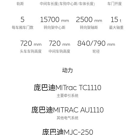
轨距
中间车长度(车钩中心距/车体长度)
车门开度
5
15700
2500
15
mm
mm
t
每车厢车门数
转向架中心距
转向架轴距
最大轴重
720
720
840/790
mm
mm
mm
头车车钩高度
中间车钩高度
轮径
动力
庞巴迪MITrac TC1110
主要牵引系统
庞巴迪MITRAC AU1110
其他电气系统
庞巴迪MJC-250