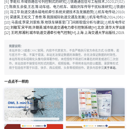
[6] 李乾社.市域铁路信号列控制式的研究[J].铁路通信信号工程技术,2020,17(02):10-
[7] 陈焕玉,余俊,王志,等.动车组、电力机车、城轨列车传导干扰标准研究[J].铁道机车车辆,20
[8] 冯江华.轨道交通永磁电机牵引系统关键技术及发展趋势[J].机车电传动,2018(06):9
[9] 梁建英,王松文,丁叁叁,等.我国城际轨道交通及发展[J].机车电传动,2014,(06):6-9
[10] 马喜成,李梁,刘家栋,等.地铁车辆客室门门间距取值分析与建议[J].机车电传动,2014,
[11] 刘敏军,宋平岗,许期英.城市轨道交通电力牵引控制系统[M].北京:清华大学出版社,2
[12] 王珂,邢湘利.城市轨道交通牵引电气控制[M].上海:上海交通大学出版社,2019.
简要说明：
本站并非CR或者CRRC官网，内容不代表官方，不会严格执行官方命名方式/分类等，若
与官方不一致，不属于错误。本站无法保证数据的准确性，亦无法保证数据的时效性。
本站所有动车组萌化头像均获得著作权，未经授权不得进行未署名的转发或进行二次创
作。本站目前不接受任何形式的图片、视频投稿。不得将本站内容以截图、录屏等形式
用于包括但不限于抖音、快手、西瓜视频、头条等视频创作。更多内容参见
关于本站
。
一点点不一样的