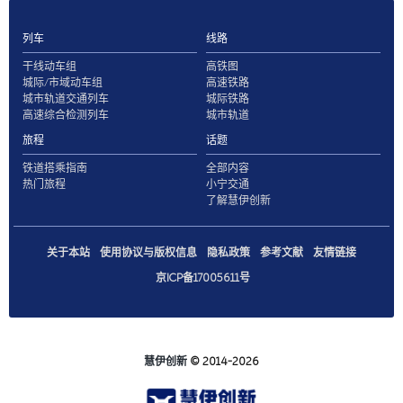
列车
线路
干线动车组
高铁图
城际/市域动车组
高速铁路
城市轨道交通列车
城际铁路
高速综合检测列车
城市轨道
旅程
话题
铁道搭乘指南
全部内容
热门旅程
小宁交通
了解慧伊创新
关于本站
使用协议与版权信息
隐私政策
参考文献
友情链接
京ICP备17005611号
慧伊创新
© 2014-2026