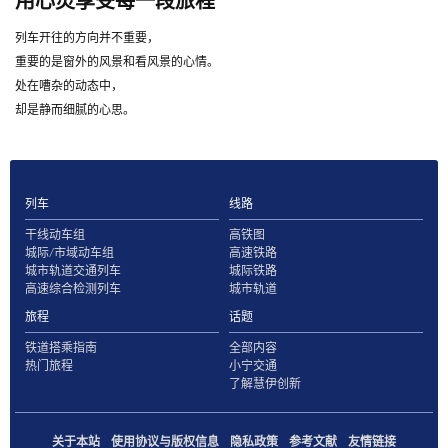
用心灵享受每一段旅程
列车开往的方向并不重要，
重要的是窗外的风景和看风景的心情。
处在嘈杂的动态中，
却是静而细腻的心思。
列车
线路
干线动车组
高铁图
城际/市域动车组
高速铁路
城市轨道交通列车
城际铁路
高速综合检测列车
城市轨道
旅程
话题
铁道搭乘指南
全部内容
热门旅程
小宁交通
了解慧伊创新
关于本站
使用协议与版权信息
隐私政策
参考文献
友情链接