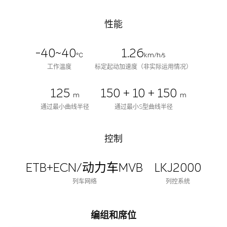
性能
-40~40
1.26
℃
km/h/s
工作温度
标定起动加速度（非实际运用情况）
125
150 + 10 + 150
m
m
通过最小曲线半径
通过最小S型曲线半径
控制
ETB+ECN/动力车MVB
LKJ2000
列车网络
列控系统
编组和席位