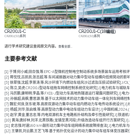
CR200J1-C
CR200J1-C(18编组)
CR200J(3.0)系列
CR200J(3.0)系列
进行学术研究建议查阅原文内容。
查看全部…
主要参考文献
[1] 于博,何小威,田合强,等.EPC-A型微机控制电空制动系统多场景装车运用考核评价研究[J].
[2] 蒋忱忱,吕凯凯,张志超,等.车间减振器对动力集中型动车组横向低频晃动的影响分析[J/OL].机械工程学报,1
[3] 徐翠强,沈超,李景涛,等.风沙环境下内燃动车组风沙过滤及压损试验研究[J/OL].铁道科学与工程学报,1-1
[4] 陈立,吴虎.CR200J型动车组拖车网络控制系统优化研究[J].电力机车与城轨车辆,2025,48(01):7
[5] 冯厉鹏,康明明,李晶,等.FXD1-J型动力车高地热隧道运行凝露问题研究[J].电力机车与城轨
[6] 孙振超,高枫,曹思源,等.基于以太网技术的动力集中动车组一体化列车网络控制系统方案[J
[7] 魏宏,何良,张东坡,等.高原双源动力集中动车组内燃动力车电传动系统设计[J].机车电传动,2024,(0
[8] 杨超,刘华,张启维,等.高原型动力集中电动车组动力车设计[J].中国机械,2024,(16):3
[9] 赵宇,黄金,董志忠,等.内电双源机车主电路拓扑结构及牵引性能研究[J].铁道机车车辆,20
[10] 黄海,唐好林,刘洋.北黑铁路(龙镇至黑河段)升级改造动车组开行方案研究[J].黑龙江交通科
[11] 史志强.时速160 km鼓形动力集中动车组网络系统故障排查法[J].电力机车与城轨车辆,2
[12] 王肇凯,刘云鹏,王艺飞等.基于拓扑优化设计的动力集中动车组车体变压器梁优化与减重[J