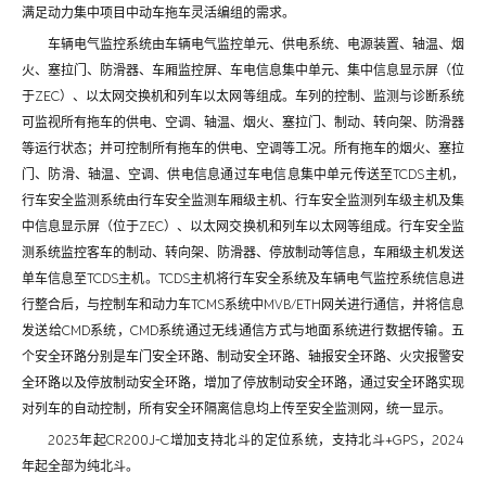
满足动力集中项目中动车拖车灵活编组的需求。
车辆电气监控系统由车辆电气监控单元、供电系统、电源装置、轴温、烟
火、塞拉门、防滑器、车厢监控屏、车电信息集中单元、集中信息显示屏（位
于ZEC）、以太网交换机和列车以太网等组成。车列的控制、监测与诊断系统
可监视所有拖车的供电、空调、轴温、烟火、塞拉门、制动、转向架、防滑器
等运行状态；并可控制所有拖车的供电、空调等工况。所有拖车的烟火、塞拉
门、防滑、轴温、空调、供电信息通过车电信息集中单元传送至TCDS主机，
行车安全监测系统由行车安全监测车厢级主机、行车安全监测列车级主机及集
中信息显示屏（位于ZEC）、以太网交换机和列车以太网等组成。行车安全监
测系统监控客车的制动、转向架、防滑器、停放制动等信息，车厢级主机发送
单车信息至TCDS主机。TCDS主机将行车安全系统及车辆电气监控系统信息进
行整合后，与控制车和动力车TCMS系统中MVB/ETH网关进行通信，并将信息
发送给CMD系统，CMD系统通过无线通信方式与地面系统进行数据传输。五
个安全环路分别是车门安全环路、制动安全环路、轴报安全环路、火灾报警安
全环路以及停放制动安全环路，增加了停放制动安全环路，通过安全环路实现
对列车的自动控制，所有安全环隔离信息均上传至安全监测网，统一显示。
2023年起CR200J-C增加支持北斗的定位系统，支持北斗+GPS，2024
年起全部为纯北斗。