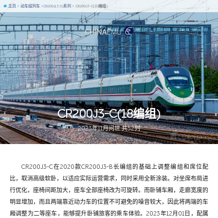
主页
动车组列车
CR200J(3.0)系列
CR200J3-C(18编组)
CR200J3-C(18编组)
2023年11月问世 共52列
图 / KoloFrankz
CR200J3-C在2020款CR200J3-B长编组的基础上调整编组和席位配
比，取消高级软卧，以适应实际运营需求，同时采用全新涂装。对坐席布局进
行优化，座椅间距加大，座车全部座椅改为可旋转。而卧铺车厢，走廊宽度的
明显增加，而且两端靠近动力车的位置不可避免的噪音较大，因此将两端的车
厢调整为二等座车，能够提升卧铺旅客的乘车体验。2023年12月01日，配属