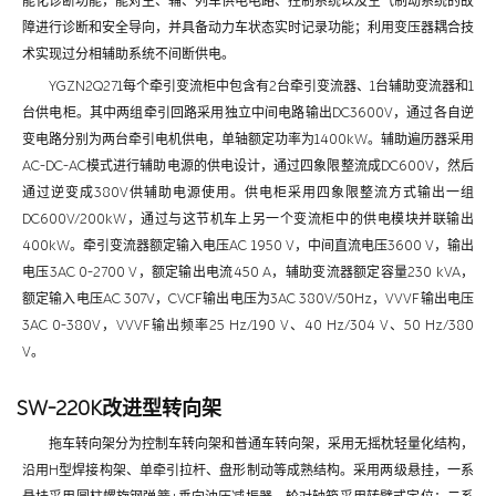
能化诊断功能，能对主、辅、列车供电电路、控制系统以及空气制动系统的故
障进行诊断和安全导向，并具备动力车状态实时记录功能；利用变压器耦合技
术实现过分相辅助系统不间断供电。
YGZN2Q271每个牵引变流柜中包含有2台牵引变流器、1台辅助变流器和1
台供电柜。其中两组牵引回路采用独立中间电路输出DC3600V，通过各自逆
变电路分别为两台牵引电机供电，单轴额定功率为1400kW。辅助遍历器采用
AC-DC-AC模式进行辅助电源的供电设计，通过四象限整流成DC600V，然后
通过逆变成380V供辅助电源使用。供电柜采用四象限整流方式输出一组
DC600V/200kW，通过与这节机车上另一个变流柜中的供电模块并联输出
400kW。牵引变流器额定输入电压AC 1950 V，中间直流电压3600 V，输出
电压3AC 0-2700 V，额定输出电流450 A，辅助变流器额定容量230 kVA，
额定输入电压AC 307V，CVCF输出电压为3AC 380V/50Hz，VVVF输出电压
3AC 0-380V，VVVF输出频率25 Hz/190 V、40 Hz/304 V、50 Hz/380
V。
SW-220K改进型转向架
拖车转向架分为控制车转向架和普通车转向架，采用无摇枕轻量化结构，
沿用H型焊接构架、单牵引拉杆、盘形制动等成熟结构。采用两级悬挂，一系