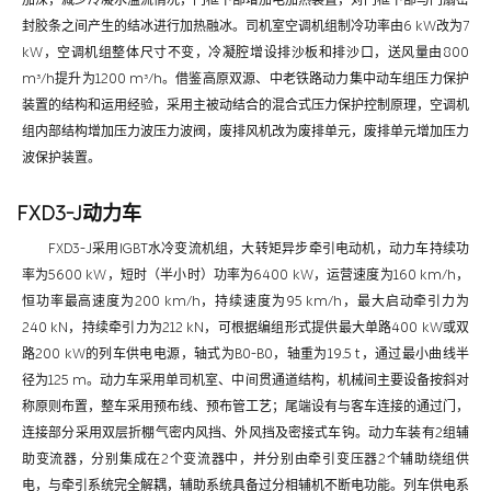
封胶条之间产生的结冰进行加热融冰。司机室空调机组制冷功率由6 kW改为7
kW，空调机组整体尺寸不变，冷凝腔增设排沙板和排沙口，送风量由800
m³/h提升为1200 m³/h。借鉴高原双源、中老铁路动力集中动车组压力保护
装置的结构和运用经验，采用主被动结合的混合式压力保护控制原理，空调机
组内部结构增加压力波压力波阀，废排风机改为废排单元，废排单元增加压力
波保护装置。
FXD3-J动力车
FXD3-J采用IGBT水冷变流机组，大转矩异步牵引电动机，动力车持续功
率为5600 kW，短时（半小时）功率为6400 kW，运营速度为160 km/h，
恒功率最高速度为200 km/h，持续速度为95 km/h，最大启动牵引力为
240 kN，持续牵引力为212 kN，可根据编组形式提供最大单路400 kW或双
路200 kW的列车供电电源，轴式为B0-B0，轴重为19.5 t，通过最小曲线半
径为125 m。动力车采用单司机室、中间贯通道结构，机械间主要设备按斜对
称原则布置，整车采用预布线、预布管工艺；尾端设有与客车连接的通过门，
连接部分采用双层折棚气密内风挡、外风挡及密接式车钩。动力车装有2组辅
助变流器，分别集成在2个变流器中，并分别由牵引变压器2个辅助绕组供
电，与牵引系统完全解耦，辅助系统具备过分相辅机不断电功能。列车供电系