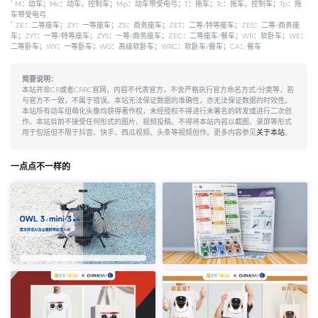
*
M：动车；Mc：动车，控制车；Mp：动车带受电弓；T：拖车；Tc：拖车，控制车；Tp：拖
车带受电弓
*
ZE：二等座车；ZY：一等座车；ZS：商务座车；ZET：二等/特等座车；ZES：二等/商务座
车；ZYT：一等/特等座车；ZYS：一等/商务座车；ZEC：二等座车/餐车；WR：软卧车；WE：
二等卧车；WY：一等卧车；WG：高级软卧车；WRC：软卧车/餐车；CA：餐车
简要说明：
本站并非CR或者CRRC官网，内容不代表官方，不会严格执行官方命名方式/分类等，若
与官方不一致，不属于错误。本站无法保证数据的准确性，亦无法保证数据的时效性。
本站所有动车组萌化头像均获得著作权，未经授权不得进行未署名的转发或进行二次创
作。本站目前不接受任何形式的图片、视频投稿。不得将本站内容以截图、录屏等形式
用于包括但不限于抖音、快手、西瓜视频、头条等视频创作。更多内容参见
关于本站
。
一点点不一样的