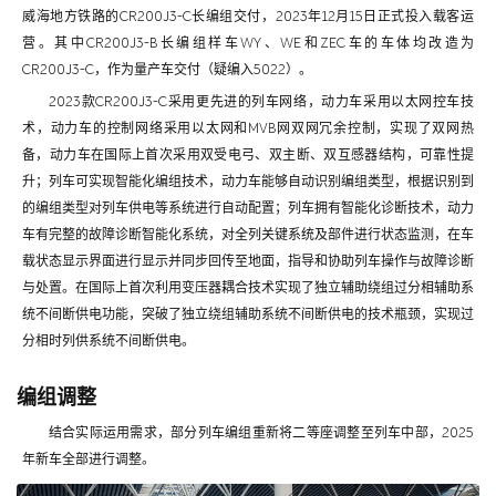
威海地方铁路的CR200J3-C长编组交付，2023年12月15日正式投入载客运
营。其中CR200J3-B长编组样车WY、WE和ZEC车的车体均改造为
CR200J3-C，作为量产车交付（疑编入5022）。
2023款CR200J3-C采用更先进的列车网络，动力车采用以太网控车技
术，动力车的控制网络采用以太网和MVB网双网冗余控制，实现了双网热
备，动力车在国际上首次采用双受电弓、双主断、双互感器结构，可靠性提
升；列车可实现智能化编组技术，动力车能够自动识别编组类型，根据识别到
的编组类型对列车供电等系统进行自动配置；列车拥有智能化诊断技术，动力
车有完整的故障诊断智能化系统，对全列关键系统及部件进行状态监测，在车
载状态显示界面进行显示并同步回传至地面，指导和协助列车操作与故障诊断
与处置。在国际上首次利用变压器耦合技术实现了独立辅助绕组过分相辅助系
统不间断供电功能，突破了独立绕组辅助系统不间断供电的技术瓶颈，实现过
分相时列供系统不间断供电。
编组调整
结合实际运用需求，部分列车编组重新将二等座调整至列车中部，2025
年新车全部进行调整。