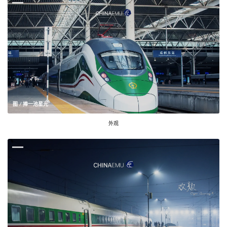
图 / 捧一池星光
外观