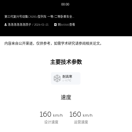
第三代复兴号动集CR200J型列车 一等/二等卧乘车全体验
洛洛洛洛洛洛鸽子 / 2024-01-21
到bilibli查看
内容来自公开渠道，仅供参考，如需学术研究请参阅相关论文。
主要技术参数
耐高寒
≤-40℃
速度
160
160
km/h
km/h
设计速度
运营速度