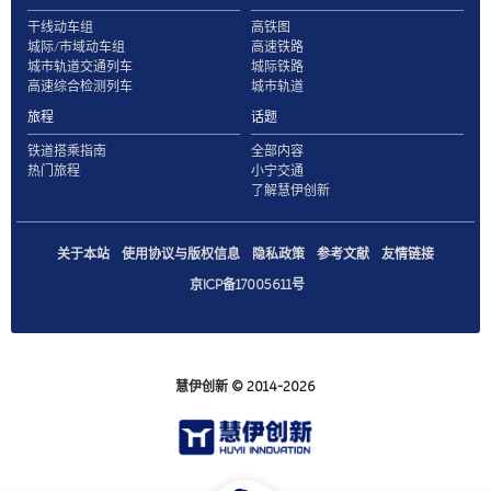
干线动车组
高铁图
城际/市域动车组
高速铁路
城市轨道交通列车
城际铁路
高速综合检测列车
城市轨道
旅程
话题
铁道搭乘指南
全部内容
热门旅程
小宁交通
了解慧伊创新
关于本站
使用协议与版权信息
隐私政策
参考文献
友情链接
京ICP备17005611号
慧伊创新
© 2014-2026