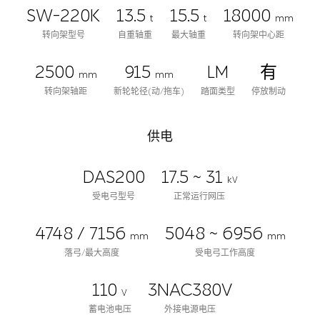
SW-220K
13.5
15.5
18000
t
t
mm
转向架型号
自重轴重
最大轴重
转向架中心距
2500
915
LM
有
mm
mm
转向架轴距
新轮轮径(动/拖车)
踏面类型
停放制动
供电
DAS200
17.5 ~ 31
kV
受电弓型号
正常运行网压
4748 / 7156
5048 ~ 6956
mm
mm
落弓/最大高度
受电弓工作高度
110
3NAC380V
V
蓄电池电压
外接电源电压