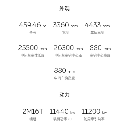
外观
459.46
3360
4433
m
mm
mm
全长
宽度
车体高度
25500
26300
880
mm
mm
mm
中间车车体长度
中间车车钩中心距
车钩中心高度
880
mm
中间车钩高度
动力
2M16T
11440
11200
kw
kw
编组
装机功率 ×8
轮周牵引功率