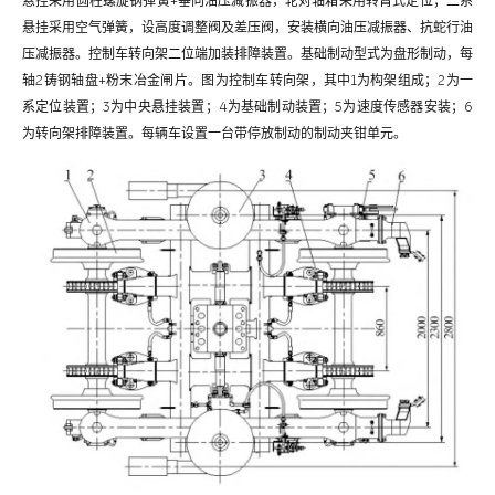
悬挂采用圆柱螺旋钢弹簧+垂向油压减振器，轮对轴箱采用转臂式定位；二系
悬挂采用空气弹簧，设高度调整阀及差压阀，安装横向油压减振器、抗蛇行油
压减振器。控制车转向架二位端加装排障装置。基础制动型式为盘形制动，每
轴2铸钢轴盘+粉末冶金闸片。图为控制车转向架，其中1为构架组成；2为一
系定位装置；3为中央悬挂装置；4为基础制动装置；5为速度传感器安装；6
为转向架排障装置。每辆车设置一台带停放制动的制动夹钳单元。