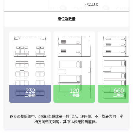
FXD3J 0
席位及数量
china-emu.cn
china-emu.cn
china-emu.cn
232
120
660
二等座
一等卧
二等卧
逐步调整编组中，09车厢1位端第一排（1A、1F座位）不可旋转方向，座
椅方向朝向列尾，其中1A位无障碍座位。