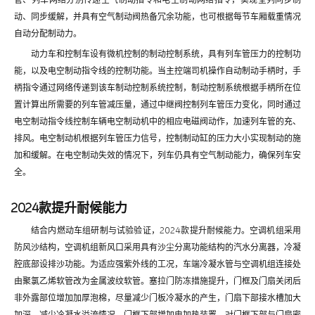
动、同步缓解，并具有空气制动阀热备冗余功能，也可根据每节车厢载重情况
自动分配制动力。
动力车和控制车设有微机控制的制动控制系统，具有列车管压力的控制功
能，以及电空制动指令线的控制功能。当主控端司机操作自动制动手柄时，手
柄指令通过网络传递到该车制动控制系统控制，制动控制系统根据手柄所在位
置计算出所需要的列车管减压量，通过中继阀控制列车管压力变化，同时通过
电空制动指令线控制车辆电空制动机中的相应电磁阀动作，加速列车管的充、
排风。电空制动机根据列车管压力信号，控制制动缸的压力大小实现制动的施
加和缓解。在电空制动失效的情况下，列车仍具有空气制动能力，确保列车安
全。
2024款提升耐候能力
结合内燃动车组研制与试验验证，2024款提升耐候能力。空调机组采用
防风沙结构，空调机组新风口采用具有沙尘分离功能结构的汽水分离器，冷凝
腔底部设排沙功能。为适应强紫外线的工况，车端冷凝水管与空调机组连接处
由聚氯乙烯软管改为金属波纹软管。塞拉门防冻措施提升，门框及门扇关闭后
非外露部位增加加厚泡棉，尽量减少门板冷凝水的产生，门扇下部接水槽加大
加深，减少冷凝水溢流情况，门框下部增加电加热装置，对门框下部与门扇密