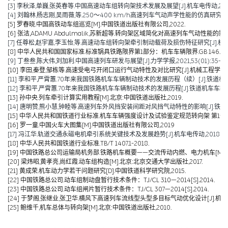
[3] 李秋泽,单巍,张英春等.中国高速动车组转向架技术发展及展望[J].机车电传动,2023(0
[4] 刘翰林,杨志刚,吴雨薇,等.250～400 km/h高速列车气动声学性能的仿真研究[J].铁道
[5] 罗春晓.中国高铁动车组巡览[M].中国铁道出版社有限公司,2022.
[6] 张洁,ADAMU Abdulmalik,苏新超等.转向架区域简化对高速列车气动性能的影响（英文）[J].Jou
[7] 任尊松,赵宇嘉,李玉怡,等.高速动车组转向架牵引制动载荷及损伤特征研究[J].机械工程学报,
[8] 中华人民共和国国家标准.标准锅具铁路限界第1部分：机车车辆限界.GB 146.1-2
[9] 丁叁叁,陈大伟,刘加利.中国高速列车研发与展望[J].力学学报,2021,53(01):35-50
[10] 李田,秦登,邹栋等.高速受电弓开闭口运行气动特性及对比研究[J].机械工程学报,2020,
[11] 李和平,严霄蕙.70年来我国铁路机车车辆制动技术的发展历程（续）[J].铁道机车车辆,20
[12] 李和平,严霄蕙.70年来我国铁路机车车辆制动技术的发展历程[J].铁道机车车辆,2019,
[13] 孙中央.列车牵引计算实用教程[M].北京:中国铁道出版社,2019.
[14] 唐明赞,熊小慧,钟睦等.高速列车外风挡安装间距对风挡气动特性的影响[J].铁道科学与工
[15] 中华人民共和国铁道行业标准.机车车辆强度设计及试验鉴定规范转向架 第1部分:转向架构架
[16] 罗一童.中国火车大图集[M].中国铁道出版社有限公司,2019
[17] 冯江华.轨道交通永磁电机牵引系统关键技术及发展趋势[J].机车电传动,2018(06):
[18] 中华人民共和国铁道行业标准.TB/T 1407.1-2018.
[19] 中国铁路总公司运输局机务部.铁路机车概要——交流传动内燃、电力机车[M].北京
[20] 梁炜昭,黄孝亮,尚红霞.动车组构造[M].北京:北京交通大学出版社,2017.
[21] 黄成荣.机车动力学若干问题研究[D].中国铁道科学研究院,2015.
[22] 中国铁路总公司.动车组制动盘暂行技术条件：TJ/CL 310—2014[S].2014.
[23] 中国铁路总公司.动车组闸片暂行技术条件：TJ/CL 307—2014[S].2014.
[24] 于梦阁,张继业,张卫华.横风下高速列车流线型头型多目标气动优化设计[J].机械工程学报,
[25] 鲍维千,机车总体与转向架[M].北京:中国铁道出版社,2010.