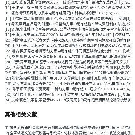
[13] 王松,戚百灵,杨俊锋.时速160 km鼓形动力集中动车组动力车总体设计[J].铁道车辆,202
[14] 王波,罗世辉,王晨,等.青藏线双源动车组黏着适应性研究[J/OL].西南交通大学学报,1-9[2024-08-
[15] 张磊.青藏铁路动力集中电动车组研究[J].科学技术创新,2023(13):225-228.
[16] 王德民,周浩尚,鲁振山.基于MVB和以太网冗余的事件记录模块设计与实现[J].电力机车与
[17] 冯涛,李明星,吕建法.时速160公里动力集中动车组拖车转向架研制[J].轨道交通装备与技
[18] 刘昶,李仕林,李晓春等.时速160公里动力集中动车组鼓形动力车空调制冷效果优化及技
[19] 于博,倪冬宁,吴国栋等.CR200J型动车组(鼓形)动力车制动系统[J].铁道机车与动车,20
[20] 刘斯嘉,田光兴,张彦民等. 内电双源动力集中动车组牵引电路及相应的动车组[P]. 辽宁省：
[21] 丁艺恒,张亮亮,林涛等. 动力集中动车组整列停放制动控制电路及动力集中动车组[P]. 辽
[22] 柳占宇,于德壮,杨帆等.动力集中动车组车体司机室结构优化设计[J/OL].机械科学与技术:
[23] 彭旭,邢亮,宋安东.永磁直驱160km/h动力集中动车组动力车电传动系统研究[J].机械管理
[24] 饶天贵,王雨,张义.基于MVB与以太网冗余通信的司机显示单元数据同步设计[J].控制与
[25] 李富强,柴国利.速度200km/h动力集中型动车组关键技术分析研究[J].智慧轨道交通,2
[26] 戎亚萍,苏圣,张青,等.油电混用客运机车运用模式研究[J].铁道运输与经济,2021,43(1
[27] 张健,姜昭禹,谭博文.机车用D180-16型柴油机的研制[J].铁道机车车辆,2021,41(05
[28] 梁云,贾洪龙,张英春等.200km/h速度铁路客车转向架设计[J].机车电传动,2020(06
[29] 陈宇阳,王贤哲,张亮亮等. 一种动力集中动车组[P]. 辽宁省：CN111845471A,2020
[30] 杨守君,王景琪,王贤哲等.160 km/h动力集中动车组动力车总体设计[J].机车电传动,2
[31] 贾峰,蔡志伟,李哲,等.基于MVB-ETH双网冗余的动车组微机网络控制系统研发[J].铁道机
其他相关文献
[1] 槐孝纪,程路明,黄鹏程,等.高效能永磁牵引电机新型电磁材料的应用研究[J].电机技术,202
[2] 全国轨道交通电气设备与系统标准化技术委员会(SAC/TC 278).轨道交通电子设备 