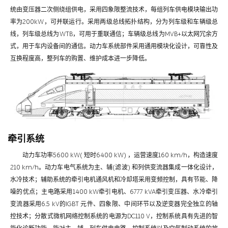
统由变压器二次侧绕组供电，采用四象限整流技术，每组列车供电模块输出功
率为200kW，可并联运行。采用两级总线拓扑结构，分为列车级和车辆级总
线，列车级总线为WTB，可用于重联通信；车辆级总线为MVB+以太网冗余方
式，用于车内设备间的通信。动力车系统部件采用通用模块化设计，可靠性及
互换程度高，整列车的购置、维护成本进一步降低。
牵引系统
动力车功率5600 kW( 短时6400 kW) ，运营速度160 km/h，构造速度
210 km/h。动力车电气系统为主、辅(滤波) 和列供变流器集成一体化设计，
水冷技术；辅助系统的牵引电机通风机和冷却塔采用变频控制，具有节能、降
噪的优点；主电路采用1400 kW牵引电机、6777 kVA牵引变压器、水冷牵引
变流器采用6.5 kV的IGBT 元件、四象限、中间环节以及逆变器完全独立的轴
控技术；分散式微机网络控制系统的电源为DC110 V，控制系统具有先进的智