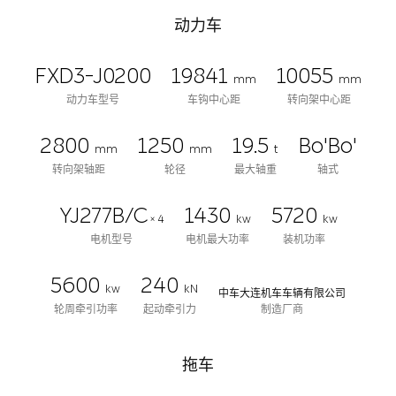
动力车
FXD3-J0200
19841
10055
mm
mm
动力车型号
车钩中心距
转向架中心距
2800
1250
19.5
Bo'Bo'
mm
mm
t
转向架轴距
轮径
最大轴重
轴式
YJ277B/C
1430
5720
× 4
kw
kw
电机型号
电机最大功率
装机功率
5600
240
kw
kN
中车大连机车车辆有限公司
轮周牵引功率
起动牵引力
制造厂商
拖车