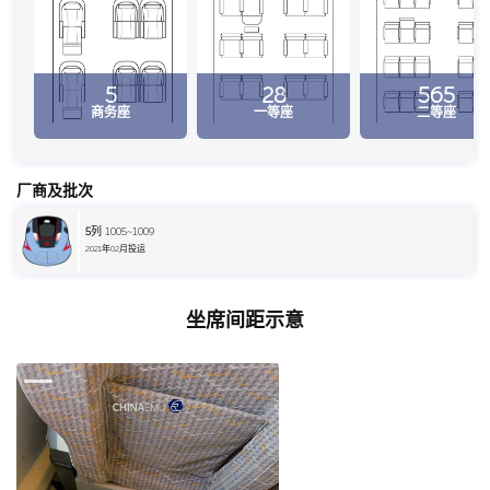
5
28
565
商务座
一等座
二等座
厂商及批次
5
列 1005~1009
2021年02月投运
坐席间距示意