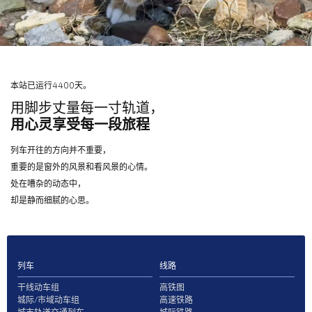
本站已运行4400天。
用脚步丈量每一寸轨道，
用心灵享受每一段旅程
列车开往的方向并不重要，
重要的是窗外的风景和看风景的心情。
处在嘈杂的动态中，
却是静而细腻的心思。
列车
线路
干线动车组
高铁图
城际/市域动车组
高速铁路