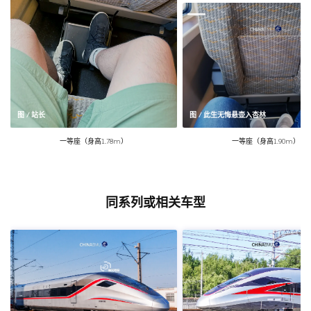
图 / 站长
图 / 此生无悔悬壶入杏林
一等座（身高1.78m）
一等座（身高1.90m）
同系列或相关车型