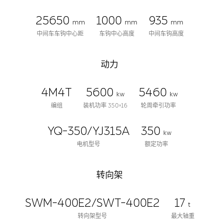
25650
1000
935
mm
mm
mm
中间车车钩中心距
车钩中心高度
中间车钩高度
动力
4M4T
5600
5460
kw
kw
编组
装机功率 350×16
轮周牵引功率
YQ-350/YJ315A
350
kw
电机型号
额定功率
转向架
SWM-400E2/SWT-400E2
17
t
转向架型号
最大轴重