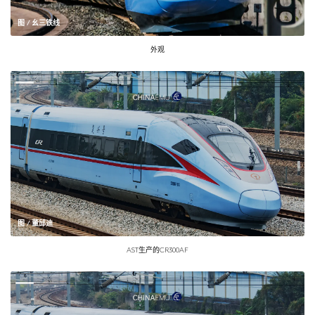
图 / 幺三铁线
外观
图 / 董邱迪
AST生产的CR300AF