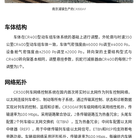
南京浦镇生产的CR300AF
车体结构
车体在CR400型动车组车体系统的基础上进行调整，外轮廓与时速350
公里CR400型动车组车体一致，车体气密强度由±6000 Pa调至±4000 Pa，
设备舱气密强度由±2500 Pa调至±2000 Pa。转向架的主要结构型式与
CR400转向架基本相同，调整悬挂参数，抗蛇行减振器由CR400的每侧2个
调整为1个。
网络拓扑
CR300列车网络控制系统在国内首次将实时以太网作为列车控制网络，
以太网连接列车牵引、制动等所有子系统，通过传输其控制、状态和诊断数据
实现对列车的控制、监视和诊断。CR300AF列车级网络均采用线性拓扑，传
输速率为100 Mbps，采用链路聚合协议，2条传输链路互为热备冗余；头尾车
配置2个列车级以太网交换机（ETBN），互为热备冗余；中间车配置以太网
中继器（REP），用于中继传输列车级以太网信号，ETBN和REP均支持断电
旁路功能。车辆级网络采用环形拓扑，传输速率为100 Mbps，每编组内车辆