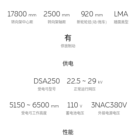
17800
2500
920
LMA
mm
mm
mm
转向架中心距
转向架轴距
新轮轮径(动/拖车)
踏面类型
有
停放制动
供电
DSA250
22.5 ~ 29
kV
受电弓型号
正常运行网压
5150 ~ 6500
110
3NAC380V
mm
V
受电弓工作高度
蓄电池电压
外接电源电压
性能