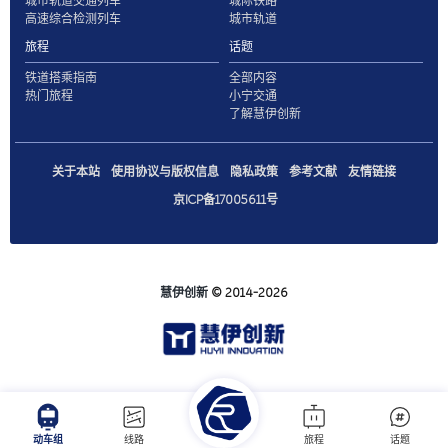
城市轨道交通列车
城际铁路
高速综合检测列车
城市轨道
旅程
话题
铁道搭乘指南
全部内容
热门旅程
小宁交通
了解慧伊创新
关于本站
使用协议与版权信息
隐私政策
参考文献
友情链接
京ICP备17005611号
慧伊创新
© 2014-2026
动车组
线路
旅程
话题