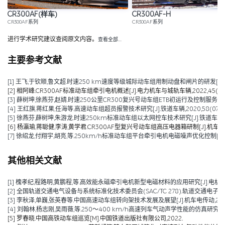
CR300AF(样车)
CR300AF-H
CR300AF系列
CR300AF系列
进行学术研究建议查阅原文内容。
查看全部…
主要参考文献
[1] 王飞,于钦顺,鲁文超.时速250 km速度等级城际动车组用制动盘和闸片的研发[J].铁道车辆,
[2] 相阿峰.CR300AF标准动车组牵引电机概述[J].电力机车与城轨车辆,2022,45(03):1
[3] 薛树坤,徐燕芬,赵婧.时速250公里CR300复兴号动车组ETB初运行及控制服务研究[J].
[4] 王红旗,蒋红果,任海等.高速动车组超员报警技术研究[J].铁道车辆,2020,58(07):43
[5] 徐燕芬,薛树坤,朱游龙.时速250km标准动车组以太网控车技术研究[J].铁道车辆,2020,
[6] 杨瀛瑜,蒋聪健,李涛,黄学君.CR300AF型复兴号动车组高压电器箱研制[J].机车电传动,2
[7] 徐绍龙,付翔宇,胡亮,等.250km/h标准动车组平台牵引电机电磁噪声优化控制[J].控制与
其他相关文献
[1] 槐孝纪,程路明,黄鹏程,等.高效能永磁牵引电机新型电磁材料的应用研究[J].电机技术,202
[2] 全国轨道交通电气设备与系统标准化技术委员会(SAC/TC 278).轨道交通电子设备 
[3] 李秋泽,单巍,张英春等.中国高速动车组转向架技术发展及展望[J].机车电传动,2023(0
[4] 刘翰林,杨志刚,吴雨薇,等.250～400 km/h高速列车气动声学性能的仿真研究[J].铁道
[5] 罗春晓.中国高铁动车组巡览[M].中国铁道出版社有限公司,2022.