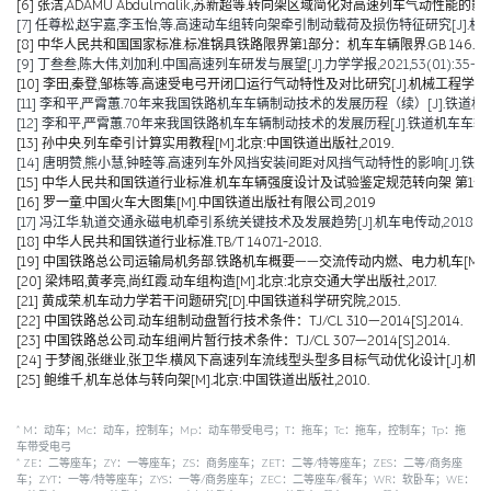
[6] 张洁,ADAMU Abdulmalik,苏新超等.转向架区域简化对高速列车气动性能的影响（英文）[J].Jou
[7] 任尊松,赵宇嘉,李玉怡,等.高速动车组转向架牵引制动载荷及损伤特征研究[J].机械工程学报,
[8] 中华人民共和国国家标准.标准锅具铁路限界第1部分：机车车辆限界.GB 146.1-2
[9] 丁叁叁,陈大伟,刘加利.中国高速列车研发与展望[J].力学学报,2021,53(01):35-50
[10] 李田,秦登,邹栋等.高速受电弓开闭口运行气动特性及对比研究[J].机械工程学报,2020,
[11] 李和平,严霄蕙.70年来我国铁路机车车辆制动技术的发展历程（续）[J].铁道机车车辆,20
[12] 李和平,严霄蕙.70年来我国铁路机车车辆制动技术的发展历程[J].铁道机车车辆,2019,
[13] 孙中央.列车牵引计算实用教程[M].北京:中国铁道出版社,2019.
[14] 唐明赞,熊小慧,钟睦等.高速列车外风挡安装间距对风挡气动特性的影响[J].铁道科学与工
[15] 中华人民共和国铁道行业标准.机车车辆强度设计及试验鉴定规范转向架 第1部分:转向架构架
[16] 罗一童.中国火车大图集[M].中国铁道出版社有限公司,2019
[17] 冯江华.轨道交通永磁电机牵引系统关键技术及发展趋势[J].机车电传动,2018(06):
[18] 中华人民共和国铁道行业标准.TB/T 1407.1-2018.
[19] 中国铁路总公司运输局机务部.铁路机车概要——交流传动内燃、电力机车[M].北京
[20] 梁炜昭,黄孝亮,尚红霞.动车组构造[M].北京:北京交通大学出版社,2017.
[21] 黄成荣.机车动力学若干问题研究[D].中国铁道科学研究院,2015.
[22] 中国铁路总公司.动车组制动盘暂行技术条件：TJ/CL 310—2014[S].2014.
[23] 中国铁路总公司.动车组闸片暂行技术条件：TJ/CL 307—2014[S].2014.
[24] 于梦阁,张继业,张卫华.横风下高速列车流线型头型多目标气动优化设计[J].机械工程学报,
[25] 鲍维千,机车总体与转向架[M].北京:中国铁道出版社,2010.
*
M：动车；Mc：动车，控制车；Mp：动车带受电弓；T：拖车；Tc：拖车，控制车；Tp：拖
车带受电弓
*
ZE：二等座车；ZY：一等座车；ZS：商务座车；ZET：二等/特等座车；ZES：二等/商务座
车；ZYT：一等/特等座车；ZYS：一等/商务座车；ZEC：二等座车/餐车；WR：软卧车；WE：