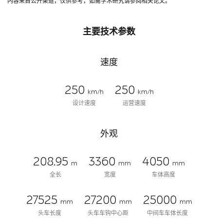
内容来自公开渠道，仅供参考，如需学术研究请参阅相关论文。
主要技术参数
速度
250
250
km/h
km/h
设计速度
运营速度
外观
208.95
3360
4050
m
mm
mm
全长
宽度
车体高度
27525
27200
25000
mm
mm
mm
头车长度
头车车钩中心距
中间车车体长度