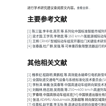
进行学术研究建议查阅原文内容。
查看全部…
主要参考文献
[1] 陈三猛,李丰收,高芳,等.系列化中国标准智能市域列车电气系统平台概
[2] 梁才国,王学亮,李艳昆,等.160 km/h氢能源城际动车组研
[3] 王辉.CRH6F型城际动车组双开塞拉门关键技术研究[J].中
[4] 张春磊,杜广群,吴强,等.可单重四象限整流器运行的牵引
其他相关文献
[1] 槐孝纪,程路明,黄鹏程,等.高效能永磁牵引电机新型电磁材料
[2] 全国轨道交通电气设备与系统标准化技术委员会(SAC/T
[3] 李秋泽,单巍,张英春等.中国高速动车组转向架技术发展及展
[4] 刘翰林,杨志刚,吴雨薇,等.250～400 km/h高速列
[5] 罗春晓.中国高铁动车组巡览[M].中国铁道出版社有限
[6] 张洁,ADAMU Abdulmalik,苏新超等.转向架区域简化对高速
[7] 任尊松,赵宇嘉,李玉怡,等.高速动车组转向架牵引制动载荷及