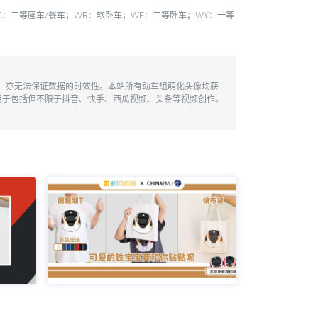
ZEC：二等座车/餐车；WR：软卧车；WE：二等卧车；WY：一等
性，亦无法保证数据的时效性。本站所有动车组萌化头像均获
用于包括但不限于抖音、快手、西瓜视频、头条等视频创作。