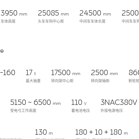
3950
25085
24500
250
mm
mm
mm
车体高度
头车车钩中心距
中间车车体长度
中间车车
率
-160
17
17500
2500
86
t
mm
mm
最大轴重
转向架中心距
转向架轴距
新轮轮
5150 ~ 6500
110
3NAC380V
mm
V
受电弓工作高度
蓄电池电压
外接电源电压
130
180 + 10 + 180
m
m