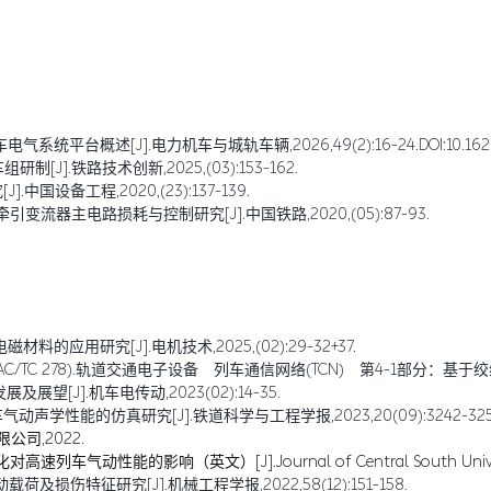
述[J].电力机车与城轨车辆,2026,49(2):16-24.DOI:10.16212/j.cnk
制[J].铁路技术创新,2025,(03):153-162.
国设备工程,2020,(23):137-139.
变流器主电路损耗与控制研究[J].中国铁路,2020,(05):87-93.
的应用研究[J].电机技术,2025,(02):29-32+37.
C 278).轨道交通电子设备 列车通信网络(TCN) 第4-1部分：基于绞线式列车
望[J].机车电传动,2023(02):14-35.
车气动声学性能的仿真研究[J].铁道科学与工程学报,2023,20(09):3242-325
公司,2022.
列车气动性能的影响（英文）[J].Journal of Central South University,
损伤特征研究[J].机械工程学报,2022,58(12):151-158.