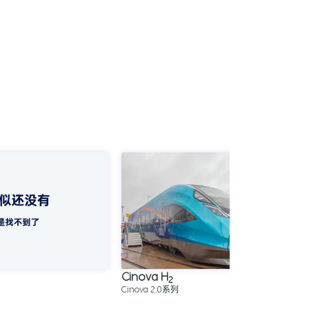
Cinova H
2
Cinova 2.0系列