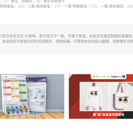
；Tc：拖车，控制车；Tp：拖车带受电弓
/特等座车；ZES：二等/商务座车；ZYT：一等/特等座车；ZYS：一等/商务座车；
执行官方命名方式/分类等，若与官方不一致，不属于错误。本站无法保证数据的准确
。本站目前不接受任何形式的图片、视频投稿。不得将本站内容以截图、录屏等形式