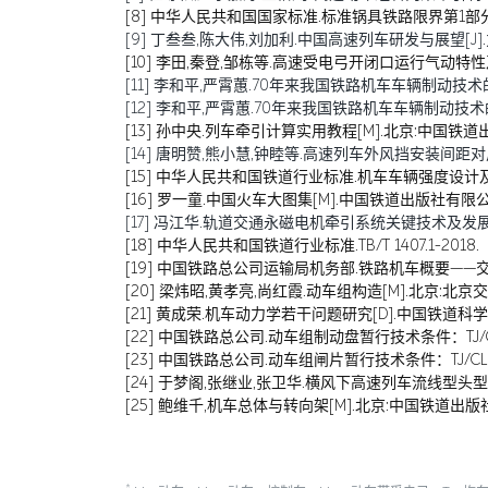
[8] 中华人民共和国国家标准.标准锅具铁路限界第1部分：机
[9] 丁叁叁,陈大伟,刘加利.中国高速列车研发与展望[J].力学学报
[10] 李田,秦登,邹栋等.高速受电弓开闭口运行气动特性及对比研
[11] 李和平,严霄蕙.70年来我国铁路机车车辆制动技术的发展
[12] 李和平,严霄蕙.70年来我国铁路机车车辆制动技术的发展历
[13] 孙中央.列车牵引计算实用教程[M].北京:中国铁道出版
[14] 唐明赞,熊小慧,钟睦等.高速列车外风挡安装间距对风挡气
[15] 中华人民共和国铁道行业标准.机车车辆强度设计及试验鉴
[16] 罗一童.中国火车大图集[M].中国铁道出版社有限公司
[17] 冯江华.轨道交通永磁电机牵引系统关键技术及发展趋势[J
[18] 中华人民共和国铁道行业标准.TB/T 1407.1-2018.
[19] 中国铁路总公司运输局机务部.铁路机车概要——交流
[20] 梁炜昭,黄孝亮,尚红霞.动车组构造[M].北京:北京交
[21] 黄成荣.机车动力学若干问题研究[D].中国铁道科学研
[22] 中国铁路总公司.动车组制动盘暂行技术条件：TJ/CL 31
[23] 中国铁路总公司.动车组闸片暂行技术条件：TJ/CL 307—
[24] 于梦阁,张继业,张卫华.横风下高速列车流线型头型多目标
[25] 鲍维千,机车总体与转向架[M].北京:中国铁道出版社,