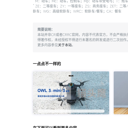
*
M：动车；Mc：动车，控制车；Mp：动车带受电弓；T：拖车
*
ZE：二等座车；ZY：一等座车；ZS：商务座车；ZET：二等
卧车；WG：高级软卧车；WRC：软卧车/餐车；CA：餐车
简要说明：
本站并非CR或者CRRC官网，内容不代表官方，不会严格
得著作权，未经授权不得进行未署名的转发或进行二次创作
更多内容参见
关于本站
。
一点点不一样的