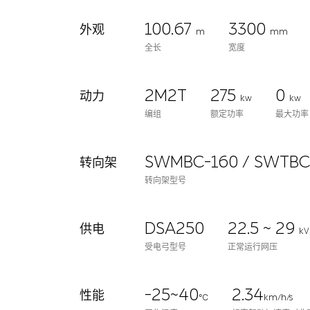
100.67
3300
外观
m
mm
全长
宽度
2M2T
275
0
动力
kw
kw
编组
额定功率
最大功
SWMBC-160 / SWTBC
转向架
转向架型号
DSA250
22.5 ~ 29
供电
kV
受电弓型号
正常运行网压
-25~40
2.34
性能
℃
km/h/s