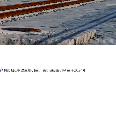
图 / 秦浩博
产
的市域C型动车组列车，首组8辆编组列车于2024年