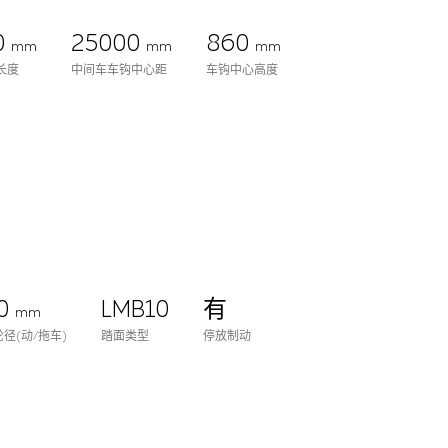
0
25000
860
mm
mm
mm
长度
中间车车钩中心距
车钩中心高度
0
LMB10
有
mm
径(动/拖车)
踏面类型
停放制动