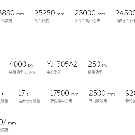
3880
25250
25000
2450
mm
mm
mm
车体高度
头车长度
头车车钩中心距
中间车车体
4000
YJ-305A2
250
kw
kw
装机功率 250×16
电机型号
额定功率
7
17
17500
2500
92
t
t
mm
mm
重轴重
最大允许轴重
转向架中心距
转向架轴距
新轮轮
0/
mm
大高度