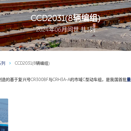
CCD2031(8辆编组)
2024年06月问世 共3列
系列
CCD2031(8辆编组)
的基于复兴号CR300BF与CRH3A-A的市域C型动车组，是我国首批
量