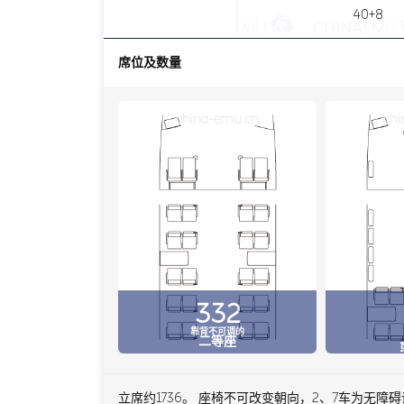
40+8
席位及数量
china-emu.cn
chi
332
靠背不可调的
二等座
立席约1736。 座椅不可改变朝向，2、7车为无障