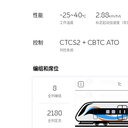
-25~40
2.88
性能
℃
km/h/s
工作温度
标定起动加速度（非
CTCS2 + CBTC ATO
控制
列控系统
编组和席位
Tc
1
8
全列编组
2180
全列定员