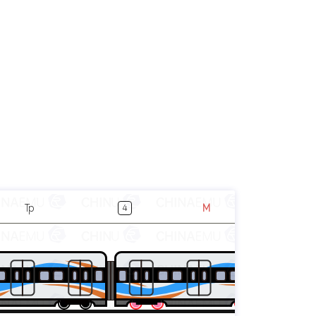
Tp
M
4
5