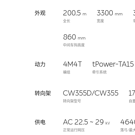
200.5
3300
外观
m
mm
全长
宽度
860
mm
中间车钩高度
4M4T
tPower-TA15
动力
编组
牵引系统
CW355D/CW355
1
转向架
转向架型号
自
AC 22.5 ~ 29
464
供电
kV
正常运行网压
落弓/最