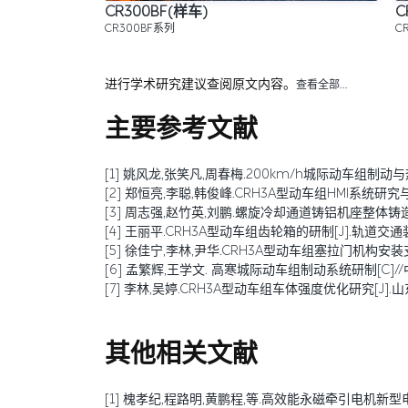
CR300BF(样车)
C
CR300BF系列
C
进行学术研究建议查阅原文内容。
查看全部…
主要参考文献
[1] 姚风龙,张笑凡,周春梅.200km/h城际动车组制动与热负荷性
[2] 郑恒亮,李聪,韩俊峰.CRH3A型动车组HMI系统研究与应用[
[3] 周志强,赵竹英,刘鹏.螺旋冷却通道铸铝机座整体铸造新工艺[J].铸造设
[4] 王丽平.CRH3A型动车组齿轮箱的研制[J].轨道交通装备与
[5] 徐佳宁,李林,尹华.CRH3A型动车组塞拉门机构安装支架
[6] 孟繁辉,王学文. 高寒城际动车组制动系统研制[C
[7] 李林,吴婷.CRH3A型动车组车体强度优化研究[J].山东工业
其他相关文献
[1] 槐孝纪,程路明,黄鹏程,等.高效能永磁牵引电机新型电磁材料