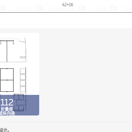
42+16
na-emu.cn
112
折叠座
或纵向座
碍设计。