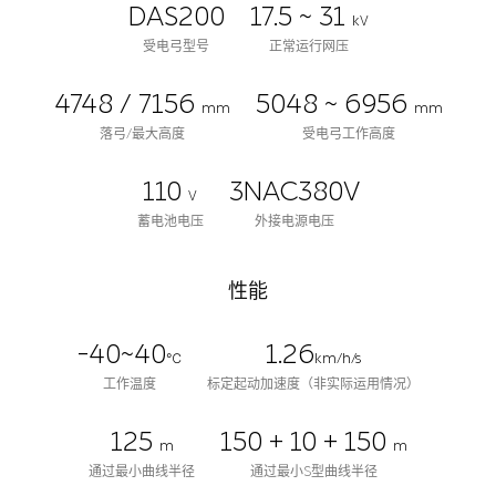
DAS200
17.5 ~ 31
kV
受电弓型号
正常运行网压
4748 / 7156
5048 ~ 6956
mm
mm
落弓/最大高度
受电弓工作高度
110
3NAC380V
V
蓄电池电压
外接电源电压
性能
-40~40
1.26
℃
km/h/s
工作温度
标定起动加速度（非实际运用情况）
125
150 + 10 + 150
m
m
通过最小曲线半径
通过最小S型曲线半径