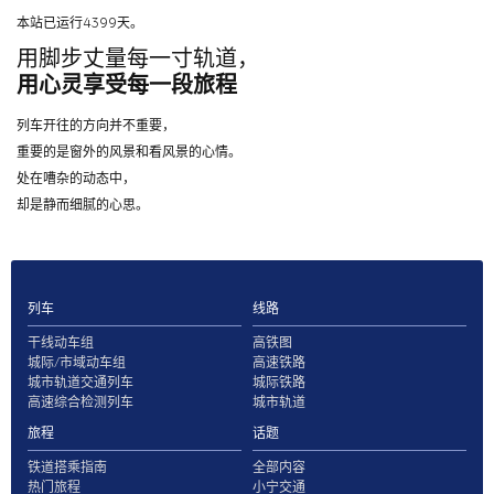
本站已运行4399天。
用脚步丈量每一寸轨道，
用心灵享受每一段旅程
列车开往的方向并不重要，
重要的是窗外的风景和看风景的心情。
处在嘈杂的动态中，
却是静而细腻的心思。
列车
线路
干线动车组
高铁图
城际/市域动车组
高速铁路
城市轨道交通列车
城际铁路
高速综合检测列车
城市轨道
旅程
话题
铁道搭乘指南
全部内容
热门旅程
小宁交通