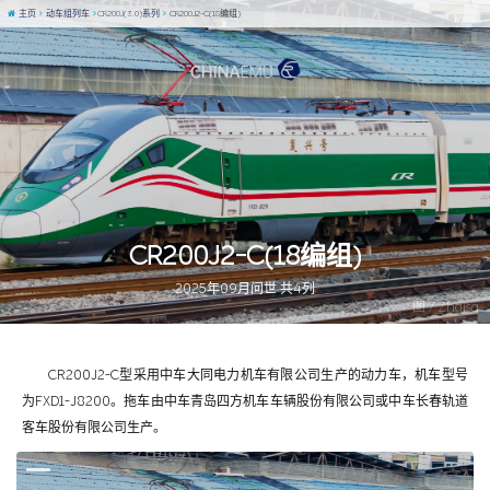
主页
动车组列车
CR200J(3.0)系列
CR200J2-C(18编组)
CR200J2-C(18编组)
2025年09月问世 共4列
图 / Zhaisa
CR200J2-C型采用中车大同电力机车有限公司生产的动力车，机车型号
为FXD1-J8200。拖车由中车青岛四方机车车辆股份有限公司或中车长春轨道
客车股份有限公司生产。