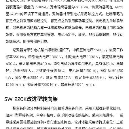
控驱动方式，单轴额定功率为1400kW,最大单轴功率为1600kW。辅助变流
器额定输出容量为130KVA，冗余输出容量为260KVA，该变流器可在-40℃
至+40℃的环境下正常运用。变流器对牵引电机采用轴控方式，控制策略为
额定点之前采用恒磁通控制，额定点之后采用恒功率控制。该电机为单轴承结
构，即电机与齿轮箱合成一体组成整体式驱动单元，电机与齿轮箱共用传动端
端盖，采用架悬方式在车底安装。电机由定子、转子、非传动端端盖、非传动
端端轴承、附件等部件组成。
逆变器对牵引电机输出限制数据如下，中间直流电压3600 V，最高工作
频率350 Hz，牵引最大电压2808 V，制动最大电压2808 V，额定输出电流
430 A，最大输出电流480 A。牵引电机为异步牵引电机，具有体积小、质量
轻、功率密度大、可维护性好等特点，电机质量2130 kg，额定功率1430
kW，额定电压2550 V，额定电流387 A，额定频率62.55 Hz，额定转速
1863 r/min，额定转矩7330 N·m，最高转速4094 r/min。
SW-220K改进型转向架
拖车转向架分为控制车转向架和普通车转向架，采用无摇枕轻量化结构，
沿用H型焊接构架、单牵引拉杆、盘形制动等成熟结构。采用两级悬挂，一系
悬挂采用圆柱螺旋钢弹簧+垂向油压减振器，轮对轴箱采用转臂式定位；二系