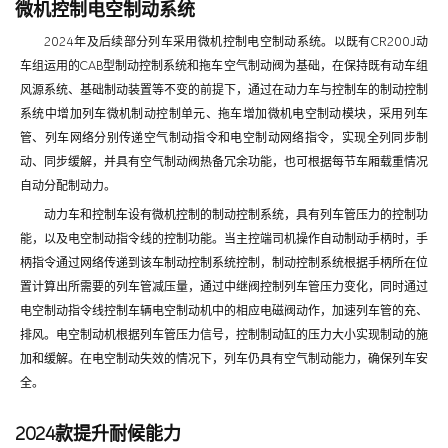
微机控制电空制动系统
2024年及后续部分列车采用微机控制电空制动系统。以既有CR200J动
车组运用的CAB型制动控制系统和拖车空气制动阀为基础，在保持既有动车组
风源系统、基础制动装置等不变的前提下，通过在动力车与控制车的制动控制
系统中增加列车微机制动控制单元、拖车增加微机电空制动模块，采用列车
管、列车网络分别传递空气制动指令和电空制动网络指令，实现全列同步制
动、同步缓解，并具有空气制动阀热备冗余功能，也可根据每节车厢载重情况
自动分配制动力。
动力车和控制车设有微机控制的制动控制系统，具有列车管压力的控制功
能，以及电空制动指令线的控制功能。当主控端司机操作自动制动手柄时，手
柄指令通过网络传递到该车制动控制系统控制，制动控制系统根据手柄所在位
置计算出所需要的列车管减压量，通过中继阀控制列车管压力变化，同时通过
电空制动指令线控制车辆电空制动机中的相应电磁阀动作，加速列车管的充、
排风。电空制动机根据列车管压力信号，控制制动缸的压力大小实现制动的施
加和缓解。在电空制动失效的情况下，列车仍具有空气制动能力，确保列车安
全。
2024款提升耐候能力