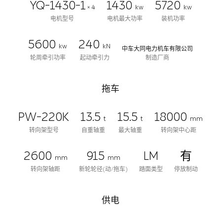
YQ-1430-1
1430
5720
× 4
kw
kw
电机型号
电机最大功率
装机功率
5600
240
kw
kN
中车大同电力机车有限公司
轮周牵引功率
起动牵引力
制造厂商
拖车
PW-220K
13.5
15.5
18000
t
t
mm
转向架型号
自重轴重
最大轴重
转向架中心距
2600
915
LM
有
mm
mm
转向架轴距
新轮轮径(动/拖车)
踏面类型
停放制动
供电