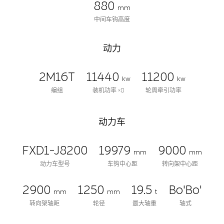
880
mm
中间车钩高度
动力
2M16T
11440
11200
kw
kw
编组
装机功率 ×8
轮周牵引功率
动力车
FXD1-J8200
19979
9000
mm
mm
动力车型号
车钩中心距
转向架中心距
2900
1250
19.5
Bo'Bo'
mm
mm
t
转向架轴距
轮径
最大轴重
轴式