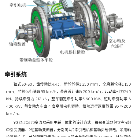
牵引系统
轴式B0-B0，齿传动比4.43，新轮轮径1 250 mm、全磨耗轮径1 150
mm，持续运行速度95 km/h，最高设计速度200 km/h，起动牵引力240
kN、持续牵引力 212 kN，整车额定牵引功率5 600 kW、短时牵引功率 6
400 kW，每台动力车由 4 台牵引电机驱动，恒功运行速度范围 95 ～200
km / h。
YGZN2Q270变流器采用主辅一体化的设计方式，每台变流器包含有4组
牵引变流器、2组辅助变流器，分别向4台牵引电机和辅助负载供电，采用轴