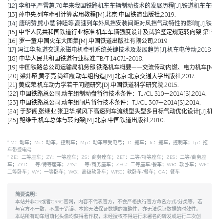
[12] 李和平,严霄蕙.70年来我国铁路机车车辆制动技术的发展历程[J].铁道机车车辆,2019,
[13] 孙中央.列车牵引计算实用教程[M].北京:中国铁道出版社,2019.
[14] 唐明赞,熊小慧,钟睦等.高速列车外风挡安装间距对风挡气动特性的影响[J].铁道科学与工
[15] 中华人民共和国铁道行业标准.机车车辆强度设计及试验鉴定规范转向架 第1部分:转向架构架
[16] 罗一童.中国火车大图集[M].中国铁道出版社有限公司,2019
[17] 冯江华.轨道交通永磁电机牵引系统关键技术及发展趋势[J].机车电传动,2018(06):
[18] 中华人民共和国铁道行业标准.TB/T 1407.1-2018.
[19] 中国铁路总公司运输局机务部.铁路机车概要——交流传动内燃、电力机车[M].北京
[20] 梁炜昭,黄孝亮,尚红霞.动车组构造[M].北京:北京交通大学出版社,2017.
[21] 黄成荣.机车动力学若干问题研究[D].中国铁道科学研究院,2015.
[22] 中国铁路总公司.动车组制动盘暂行技术条件：TJ/CL 310—2014[S].2014.
[23] 中国铁路总公司.动车组闸片暂行技术条件：TJ/CL 307—2014[S].2014.
[24] 于梦阁,张继业,张卫华.横风下高速列车流线型头型多目标气动优化设计[J].机械工程学报,
[25] 鲍维千,机车总体与转向架[M].北京:中国铁道出版社,2010.
*
M：动车；Mc：动车，控制车；Mp：动车带受电弓；T：拖车；Tc：拖车，控制车；Tp：拖
车带受电弓
*
ZE：二等座车；ZY：一等座车；ZS：商务座车；ZET：二等/特等座车；ZES：二等/商务座
车；ZYT：一等/特等座车；ZYS：一等/商务座车；ZEC：二等座车/餐车；WR：软卧车；WE：
二等卧车；WY：一等卧车；WG：高级软卧车；WRC：软卧车/餐车；CA：餐车
简要说明：
本站并非CR或者CRRC官网，内容不代表官方，不会严格执行官方命名方式/分类等，若
与官方不一致，不属于错误。本站无法保证数据的准确性，亦无法保证数据的时效性。
本站所有动车组萌化头像均获得著作权，未经授权不得进行未署名的转发或进行二次创