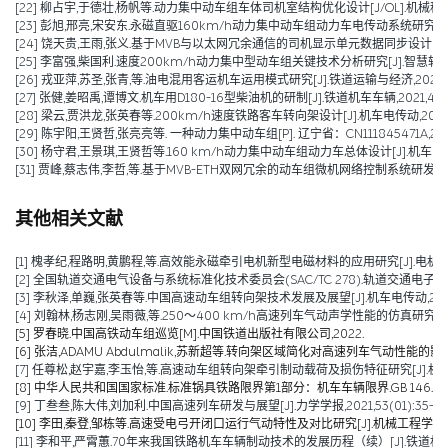
[22] 柳占宇,于德壮,杨帆等.动力集中动车组车体司机室结构优化设计[J/OL].机械科学与技术:
[23] 彭旭,邢亮,宋安东.永磁直驱160km/h动力集中动车组动力车电传动系统研究[J].机械管理
[24] 饶天贵,王雨,张义.基于MVB与以太网冗余通信的司机显示单元数据同步设计[J].控制与
[25] 李富强,柴国利.速度200km/h动力集中型动车组关键技术分析研究[J].智慧轨道交通,2
[26] 戎亚萍,苏圣,张青,等.油电混用客运机车运用模式研究[J].铁道运输与经济,2021,43(1
[27] 张健,姜昭禹,谭博文.机车用D180-16型柴油机的研制[J].铁道机车车辆,2021,41(05
[28] 梁云,贾洪龙,张英春等.200km/h速度铁路客车转向架设计[J].机车电传动,2020(06
[29] 陈宇阳,王贤哲,张亮亮等. 一种动力集中动车组[P]. 辽宁省：CN111845471A,2020
[30] 杨守君,王景琪,王贤哲等.160 km/h动力集中动车组动力车总体设计[J].机车电传动,2
[31] 贾峰,蔡志伟,李哲,等.基于MVB-ETH双网冗余的动车组微机网络控制系统研发[J].铁道机
其他相关文献
[1] 槐孝纪,程路明,黄鹏程,等.高效能永磁牵引电机新型电磁材料的应用研究[J].电机技术,202
[2] 全国轨道交通电气设备与系统标准化技术委员会(SAC/TC 278).轨道交通电子设备 
[3] 李秋泽,单巍,张英春等.中国高速动车组转向架技术发展及展望[J].机车电传动,2023(0
[4] 刘翰林,杨志刚,吴雨薇,等.250～400 km/h高速列车气动声学性能的仿真研究[J].铁道
[5] 罗春晓.中国高铁动车组巡览[M].中国铁道出版社有限公司,2022.
[6] 张洁,ADAMU Abdulmalik,苏新超等.转向架区域简化对高速列车气动性能的影响（英文）[J].Jou
[7] 任尊松,赵宇嘉,李玉怡,等.高速动车组转向架牵引制动载荷及损伤特征研究[J].机械工程学报,
[8] 中华人民共和国国家标准.标准锅具铁路限界第1部分：机车车辆限界.GB 146.1-2
[9] 丁叁叁,陈大伟,刘加利.中国高速列车研发与展望[J].力学学报,2021,53(01):35-50
[10] 李田,秦登,邹栋等.高速受电弓开闭口运行气动特性及对比研究[J].机械工程学报,2020,
[11] 李和平,严霄蕙.70年来我国铁路机车车辆制动技术的发展历程（续）[J].铁道机车车辆,20