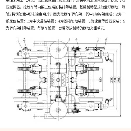
悬挂采用空气弹簧，设高度调整阀及差压阀，安装横向油压减振器、抗蛇行油
压减振器。控制车转向架二位端加装排障装置。基础制动型式为盘形制动，每
轴2铸钢轴盘+粉末冶金闸片。图为控制车转向架，其中1为构架组成；2为一
系定位装置；3为中央悬挂装置；4为基础制动装置；5为速度传感器安装；6
为转向架排障装置。每辆车设置一台带停放制动的制动夹钳单元。