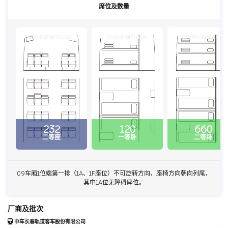
席位及数量
china-emu.cn
china-emu.cn
china-emu.cn
232
120
660
二等座
一等卧
二等卧
09车厢1位端第一排（1A、1F座位）不可旋转方向，座椅方向朝向列尾，
其中1A位无障碍座位。
厂商及批次
中车长春轨道客车股份有限公司