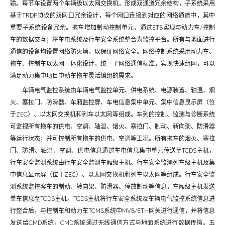
输。每节车设置两个车辆级以太网交换机，形成双通道冗余结构，子系统采用
基于TRDP协议的双网口冗余设计，每个网口连接到对应的网络通道中，其中
重要子系统设备冗余。拖车增加制动控制单元，通过ETB实现与动力车/控制
车的数据交互；将车电系统及行车安全系统整合为监控平台。所有与地面进行
通信的设备均设置网络防火墙，以保证网络安全。网络控制系统采用动力车、
拖车、控制车以太网一体化设计，统一了网络通信标准，实现快速组网，可以
满足动力集中项目中动车拖车灵活编组的需求。
车辆电气监控系统由车辆电气监控单元、供电系统、电源装置、轴温、烟
火、塞拉门、防滑器、车厢监控屏、车电信息集中单元、集中信息显示屏（位
于ZEC）、以太网交换机和列车以太网等组成。车列的控制、监测与诊断系统
可监视所有拖车的供电、空调、轴温、烟火、塞拉门、制动、转向架、防滑器
等运行状态；并可控制所有拖车的供电、空调等工况。所有拖车的烟火、塞拉
门、防滑、轴温、空调、供电信息通过车电信息集中单元传送至TCDS主机，
行车安全监测系统由行车安全监测车厢级主机、行车安全监测列车级主机及集
中信息显示屏（位于ZEC）、以太网交换机和列车以太网等组成。行车安全监
测系统监控客车的制动、转向架、防滑器、停放制动等信息，车厢级主机发送
单车信息至TCDS主机。TCDS主机将行车安全系统及车辆电气监控系统信息进
行整合后，与控制车和动力车TCMS系统中MVB/ETH网关进行通信，并将信息
发送给CMD系统，CMD系统通过无线通信方式与地面系统进行数据传输。五