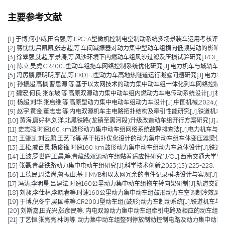
主要参考文献
[1] 于博,何小威,田合强,等.EPC-A型微机控制电空制动系统多场景装车运用考核评价研究[J].
[2] 蒋忱忱,吕凯凯,张志超,等.车间减振器对动力集中型动车组横向低频晃动的影响分析[J/OL].机械工程学报,1
[3] 徐翠强,沈超,李景涛,等.风沙环境下内燃动车组风沙过滤及压损试验研究[J/OL].铁道科学与工程学报,1-1
[4] 陈立,吴虎.CR200J型动车组拖车网络控制系统优化研究[J].电力机车与城轨车辆,2025,48(01):7
[5] 冯厉鹏,康明明,李晶,等.FXD1-J型动力车高地热隧道运行凝露问题研究[J].电力机车与城轨
[6] 孙振超,高枫,曹思源,等.基于以太网技术的动力集中动车组一体化列车网络控制系统方案[J
[7] 魏宏,何良,张东坡,等.高原双源动力集中动车组内燃动力车电传动系统设计[J].机车电传动,2024,(0
[8] 杨超,刘华,张启维,等.高原型动力集中电动车组动力车设计[J].中国机械,2024,(16):3
[9] 赵宇,黄金,董志忠,等.内电双源机车主电路拓扑结构及牵引性能研究[J].铁道机车车辆,20
[10] 黄海,唐好林,刘洋.北黑铁路(龙镇至黑河段)升级改造动车组开行方案研究[J].黑龙江交通科
[11] 史志强.时速160 km鼓形动力集中动车组网络系统故障排查法[J].电力机车与城轨车辆,2
[12] 王肇凯,刘云鹏,王艺飞等.基于拓扑优化设计的动力集中动车组车体变压器梁优化与减重[J
[13] 王松,戚百灵,杨俊锋.时速160 km鼓形动力集中动车组动力车总体设计[J].铁道车辆,202
[14] 王波,罗世辉,王晨,等.青藏线双源动车组黏着适应性研究[J/OL].西南交通大学学报,1-9[2024-08-
[15] 张磊.青藏铁路动力集中电动车组研究[J].科学技术创新,2023(13):225-228.
[16] 王德民,周浩尚,鲁振山.基于MVB和以太网冗余的事件记录模块设计与实现[J].电力机车与
[17] 冯涛,李明星,吕建法.时速160公里动力集中动车组拖车转向架研制[J].轨道交通装备与技
[18] 刘昶,李仕林,李晓春等.时速160公里动力集中动车组鼓形动力车空调制冷效果优化及技
[19] 于博,倪冬宁,吴国栋等.CR200J型动车组(鼓形)动力车制动系统[J].铁道机车与动车,20
[20] 刘斯嘉,田光兴,张彦民等. 内电双源动力集中动车组牵引电路及相应的动车组[P]. 辽宁省：
[21] 丁艺恒,张亮亮,林涛等. 动力集中动车组整列停放制动控制电路及动力集中动车组[P]. 辽