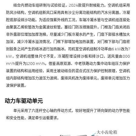
结合内燃动车组研制与试验验证，2024款提升耐候能力。空调机组采用
防风沙结构，空调机组新风口采用具有沙尘分离功能结构的汽水分离器，冷凝
腔底部设排沙功能。为适应强紫外线的工况，车端冷凝水管与空调机组连接处
由聚氯乙烯软管改为金属波纹软管。塞拉门防冻措施提升，门框及门扇关闭后
非外露部位增加加厚泡棉，尽量减少门板冷凝水的产生，门扇下部接水槽加大
加深，减少冷凝水溢流情况，门框下部增加电加热装置，对门框下部与门扇密
封胶条之间产生的结冰进行加热融冰。司机室空调机组制冷功率由6 kW改为7
kW，空调机组整体尺寸不变，冷凝腔增设排沙板和排沙口，送风量由800
m³/h提升为1200 m³/h。借鉴高原双源、中老铁路动力集中动车组压力保护
装置的结构和运用经验，采用主被动结合的混合式压力保护控制原理，空调机
组内部结构增加压力波压力波阀，废排风机改为废排单元，废排单元增加压力
波保护装置。
动力车驱动单元
单元采用了六连杆空心轴的传动方式，较好地提升了转向架的动力学性能
和安全性能，满足牵引运载要求。