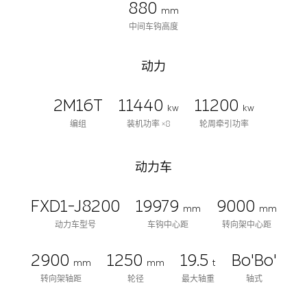
880
mm
中间车钩高度
动力
2M16T
11440
11200
kw
kw
编组
装机功率 ×8
轮周牵引功率
动力车
FXD1-J8200
19979
9000
mm
mm
动力车型号
车钩中心距
转向架中心距
2900
1250
19.5
Bo'Bo'
mm
mm
t
转向架轴距
轮径
最大轴重
轴式