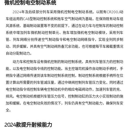
微机控制电空制动系统
2024年及后续部分列车采用微机控制电空制动系统。以既有CR200J动
车组运用的CAB型制动控制系统和拖车空气制动阀为基础，在保持既有动车组
风源系统、基础制动装置等不变的前提下，通过在动力车与控制车的制动控制
系统中增加列车微机制动控制单元、拖车增加微机电空制动模块，采用列车
管、列车网络分别传递空气制动指令和电空制动网络指令，实现全列同步制
动、同步缓解，并具有空气制动阀热备冗余功能，也可根据每节车厢载重情况
自动分配制动力。
动力车和控制车设有微机控制的制动控制系统，具有列车管压力的控制功
能，以及电空制动指令线的控制功能。当主控端司机操作自动制动手柄时，手
柄指令通过网络传递到该车制动控制系统控制，制动控制系统根据手柄所在位
置计算出所需要的列车管减压量，通过中继阀控制列车管压力变化，同时通过
电空制动指令线控制车辆电空制动机中的相应电磁阀动作，加速列车管的充、
排风。电空制动机根据列车管压力信号，控制制动缸的压力大小实现制动的施
加和缓解。在电空制动失效的情况下，列车仍具有空气制动能力，确保列车安
全。
2024款提升耐候能力