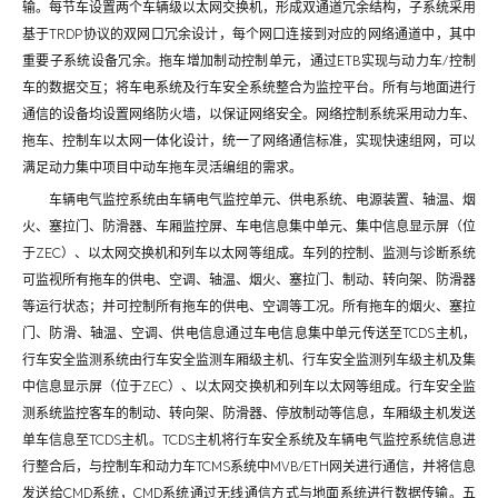
输。每节车设置两个车辆级以太网交换机，形成双通道冗余结构，子系统采用
基于TRDP协议的双网口冗余设计，每个网口连接到对应的网络通道中，其中
重要子系统设备冗余。拖车增加制动控制单元，通过ETB实现与动力车/控制
车的数据交互；将车电系统及行车安全系统整合为监控平台。所有与地面进行
通信的设备均设置网络防火墙，以保证网络安全。网络控制系统采用动力车、
拖车、控制车以太网一体化设计，统一了网络通信标准，实现快速组网，可以
满足动力集中项目中动车拖车灵活编组的需求。
车辆电气监控系统由车辆电气监控单元、供电系统、电源装置、轴温、烟
火、塞拉门、防滑器、车厢监控屏、车电信息集中单元、集中信息显示屏（位
于ZEC）、以太网交换机和列车以太网等组成。车列的控制、监测与诊断系统
可监视所有拖车的供电、空调、轴温、烟火、塞拉门、制动、转向架、防滑器
等运行状态；并可控制所有拖车的供电、空调等工况。所有拖车的烟火、塞拉
门、防滑、轴温、空调、供电信息通过车电信息集中单元传送至TCDS主机，
行车安全监测系统由行车安全监测车厢级主机、行车安全监测列车级主机及集
中信息显示屏（位于ZEC）、以太网交换机和列车以太网等组成。行车安全监
测系统监控客车的制动、转向架、防滑器、停放制动等信息，车厢级主机发送
单车信息至TCDS主机。TCDS主机将行车安全系统及车辆电气监控系统信息进
行整合后，与控制车和动力车TCMS系统中MVB/ETH网关进行通信，并将信息
发送给CMD系统，CMD系统通过无线通信方式与地面系统进行数据传输。五