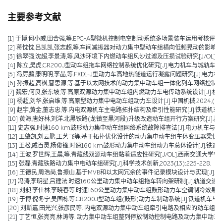
主要参考文献
[1] 于博,何小威,田合强,等.EPC-A型微机控制电空制动系统多场景装车运用考核评价研究[J].
[2] 蒋忱忱,吕凯凯,张志超,等.车间减振器对动力集中型动车组横向低频晃动的影响分析[J/OL].机械工程学报,1
[3] 徐翠强,沈超,李景涛,等.风沙环境下内燃动车组风沙过滤及压损试验研究[J/OL].铁道科学与工程学报,1-1
[4] 陈立,吴虎.CR200J型动车组拖车网络控制系统优化研究[J].电力机车与城轨车辆,2025,48(01):7
[5] 冯厉鹏,康明明,李晶,等.FXD1-J型动力车高地热隧道运行凝露问题研究[J].电力机车与城轨
[6] 孙振超,高枫,曹思源,等.基于以太网技术的动力集中动车组一体化列车网络控制系统方案[J
[7] 魏宏,何良,张东坡,等.高原双源动力集中动车组内燃动力车电传动系统设计[J].机车电传动,2024,(0
[8] 杨超,刘华,张启维,等.高原型动力集中电动车组动力车设计[J].中国机械,2024,(16):3
[9] 赵宇,黄金,董志忠,等.内电双源机车主电路拓扑结构及牵引性能研究[J].铁道机车车辆,20
[10] 黄海,唐好林,刘洋.北黑铁路(龙镇至黑河段)升级改造动车组开行方案研究[J].黑龙江交通科
[11] 史志强.时速160 km鼓形动力集中动车组网络系统故障排查法[J].电力机车与城轨车辆,2
[12] 王肇凯,刘云鹏,王艺飞等.基于拓扑优化设计的动力集中动车组车体变压器梁优化与减重[J
[13] 王松,戚百灵,杨俊锋.时速160 km鼓形动力集中动车组动力车总体设计[J].铁道车辆,202
[14] 王波,罗世辉,王晨,等.青藏线双源动车组黏着适应性研究[J/OL].西南交通大学学报,1-9[2024-08-
[15] 张磊.青藏铁路动力集中电动车组研究[J].科学技术创新,2023(13):225-228.
[16] 王德民,周浩尚,鲁振山.基于MVB和以太网冗余的事件记录模块设计与实现[J].电力机车与
[17] 冯涛,李明星,吕建法.时速160公里动力集中动车组拖车转向架研制[J].轨道交通装备与技
[18] 刘昶,李仕林,李晓春等.时速160公里动力集中动车组鼓形动力车空调制冷效果优化及技
[19] 于博,倪冬宁,吴国栋等.CR200J型动车组(鼓形)动力车制动系统[J].铁道机车与动车,20
[20] 刘斯嘉,田光兴,张彦民等. 内电双源动力集中动车组牵引电路及相应的动车组[P]. 辽宁省：
[21] 丁艺恒,张亮亮,林涛等. 动力集中动车组整列停放制动控制电路及动力集中动车组[P]. 辽