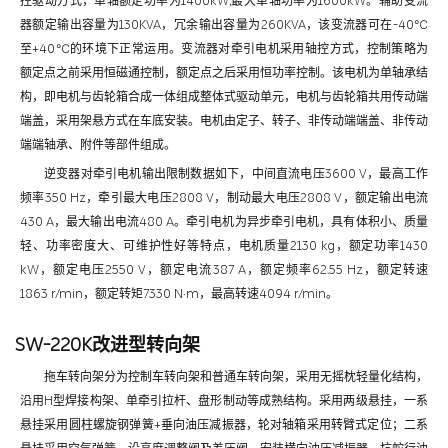
控驱动方式，单轴额定功率为1400kW,最大单轴功率为1600kW。辅助变流
器额定输出容量为130KVA，冗余输出容量为260KVA，该变流器可在-40℃
至+40℃的环境下正常运用。变流器对牵引电机采用轴控方式，控制策略为
额定点之前采用恒磁通控制，额定点之后采用恒功率控制。该电机为单轴承结
构，即电机与齿轮箱合成一体组成整体式驱动单元，电机与齿轮箱共用传动端
端盖，采用架悬方式在车底安装。电机由定子、转子、非传动端端盖、非传动
端端轴承、附件等部件组成。
逆变器对牵引电机输出限制数据如下，中间直流电压3600 V，最高工作
频率350 Hz，牵引最大电压2808 V，制动最大电压2808 V，额定输出电流
430 A，最大输出电流480 A。牵引电机为异步牵引电机，具有体积小、质量
轻、功率密度大、可维护性好等特点，电机质量2130 kg，额定功率1430
kW，额定电压2550 V，额定电流387 A，额定频率62.55 Hz，额定转速
1863 r/min，额定转矩7330 N·m，最高转速4094 r/min。
SW-220K改进型转向架
拖车转向架分为控制车转向架和普通车转向架，采用无摇枕轻量化结构，
沿用H型焊接构架、单牵引拉杆、盘形制动等成熟结构。采用两级悬挂，一系
悬挂采用圆柱螺旋钢弹簧+垂向油压减振器，轮对轴箱采用转臂式定位；二系