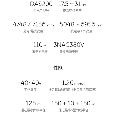
DAS200
17.5 ~ 31
kV
受电弓型号
正常运行网压
4748 / 7156
5048 ~ 6956
mm
mm
落弓/最大高度
受电弓工作高度
110
3NAC380V
V
蓄电池电压
外接电源电压
性能
-40~40
1.26
℃
km/h/s
工作温度
标定起动加速度（非实际运用情况）
125
150 + 10 + 150
m
m
通过最小曲线半径
通过最小S型曲线半径