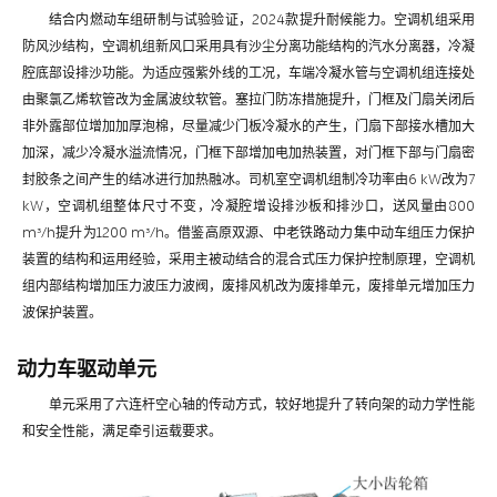
结合内燃动车组研制与试验验证，2024款提升耐候能力。空调机组采用
防风沙结构，空调机组新风口采用具有沙尘分离功能结构的汽水分离器，冷凝
腔底部设排沙功能。为适应强紫外线的工况，车端冷凝水管与空调机组连接处
由聚氯乙烯软管改为金属波纹软管。塞拉门防冻措施提升，门框及门扇关闭后
非外露部位增加加厚泡棉，尽量减少门板冷凝水的产生，门扇下部接水槽加大
加深，减少冷凝水溢流情况，门框下部增加电加热装置，对门框下部与门扇密
封胶条之间产生的结冰进行加热融冰。司机室空调机组制冷功率由6 kW改为7
kW，空调机组整体尺寸不变，冷凝腔增设排沙板和排沙口，送风量由800
m³/h提升为1200 m³/h。借鉴高原双源、中老铁路动力集中动车组压力保护
装置的结构和运用经验，采用主被动结合的混合式压力保护控制原理，空调机
组内部结构增加压力波压力波阀，废排风机改为废排单元，废排单元增加压力
波保护装置。
动力车驱动单元
单元采用了六连杆空心轴的传动方式，较好地提升了转向架的动力学性能
和安全性能，满足牵引运载要求。