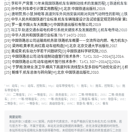
[12] 李和平,严霄蕙.70年来我国铁路机车车辆制动技术的发展历程[J].铁道机车车辆,2019,
[13] 孙中央.列车牵引计算实用教程[M].北京:中国铁道出版社,2019.
[14] 唐明赞,熊小慧,钟睦等.高速列车外风挡安装间距对风挡气动特性的影响[J].铁道科学与工
[15] 中华人民共和国铁道行业标准.机车车辆强度设计及试验鉴定规范转向架 第1部分:转向架构架
[16] 罗一童.中国火车大图集[M].中国铁道出版社有限公司,2019
[17] 冯江华.轨道交通永磁电机牵引系统关键技术及发展趋势[J].机车电传动,2018(06):
[18] 中华人民共和国铁道行业标准.TB/T 1407.1-2018.
[19] 中国铁路总公司运输局机务部.铁路机车概要——交流传动内燃、电力机车[M].北京
[20] 梁炜昭,黄孝亮,尚红霞.动车组构造[M].北京:北京交通大学出版社,2017.
[21] 黄成荣.机车动力学若干问题研究[D].中国铁道科学研究院,2015.
[22] 中国铁路总公司.动车组制动盘暂行技术条件：TJ/CL 310—2014[S].2014.
[23] 中国铁路总公司.动车组闸片暂行技术条件：TJ/CL 307—2014[S].2014.
[24] 于梦阁,张继业,张卫华.横风下高速列车流线型头型多目标气动优化设计[J].机械工程学报,
[25] 鲍维千,机车总体与转向架[M].北京:中国铁道出版社,2010.
*
M：动车；Mc：动车，控制车；Mp：动车带受电弓；T：拖车；Tc：拖车，控制车；Tp：拖
车带受电弓
*
ZE：二等座车；ZY：一等座车；ZS：商务座车；ZET：二等/特等座车；ZES：二等/商务座
车；ZYT：一等/特等座车；ZYS：一等/商务座车；ZEC：二等座车/餐车；WR：软卧车；WE：
二等卧车；WY：一等卧车；WG：高级软卧车；WRC：软卧车/餐车；CA：餐车
简要说明：
本站并非CR或者CRRC官网，内容不代表官方，不会严格执行官方命名方式/分类等，若
与官方不一致，不属于错误。本站无法保证数据的准确性，亦无法保证数据的时效性。
本站所有动车组萌化头像均获得著作权，未经授权不得进行未署名的转发或进行二次创