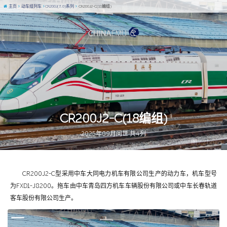
主页
动车组列车
CR200J(3.0)系列
CR200J2-C(18编组)
CR200J2-C(18编组)
2025年09月问世 共4列
图 / Zhaisa
CR200J2-C型采用中车大同电力机车有限公司生产的动力车，机车型号
为FXD1-J8200。拖车由中车青岛四方机车车辆股份有限公司或中车长春轨道
客车股份有限公司生产。