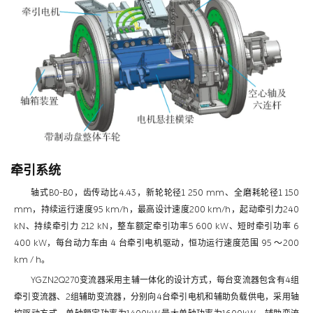
牵引系统
轴式B0-B0，齿传动比4.43，新轮轮径1 250 mm、全磨耗轮径1 150
mm，持续运行速度95 km/h，最高设计速度200 km/h，起动牵引力240
kN、持续牵引力 212 kN，整车额定牵引功率5 600 kW、短时牵引功率 6
400 kW，每台动力车由 4 台牵引电机驱动，恒功运行速度范围 95 ～200
km / h。
YGZN2Q270变流器采用主辅一体化的设计方式，每台变流器包含有4组
牵引变流器、2组辅助变流器，分别向4台牵引电机和辅助负载供电，采用轴