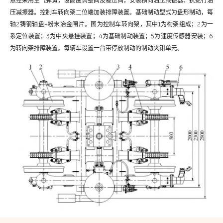
悬挂采用空气弹簧，设高度调整阀及差压阀，安装横向油压减振器、抗蛇行油
压减振器。控制车转向架二位端加装排障装置。基础制动型式为盘形制动，每
轴2铸钢轴盘+粉末冶金闸片。图为控制车转向架，其中1为构架组成；2为一
系定位装置；3为中央悬挂装置；4为基础制动装置；5为速度传感器安装；6
为转向架排障装置。每辆车设置一台带停放制动的制动夹钳单元。