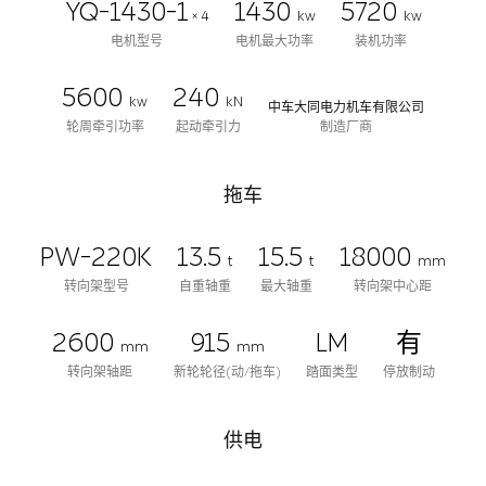
YQ-1430-1
1430
5720
× 4
kw
kw
电机型号
电机最大功率
装机功率
5600
240
kw
kN
中车大同电力机车有限公司
轮周牵引功率
起动牵引力
制造厂商
拖车
PW-220K
13.5
15.5
18000
t
t
mm
转向架型号
自重轴重
最大轴重
转向架中心距
2600
915
LM
有
mm
mm
转向架轴距
新轮轮径(动/拖车)
踏面类型
停放制动
供电