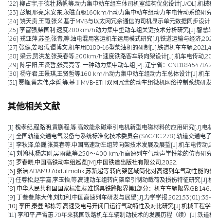
[22] 柳占宇,于德壮,杨帆等.动力集中动车组车体司机室结构优化设计[J/OL].机械科学与技术:
[23] 彭旭,邢亮,宋安东.永磁直驱160km/h动力集中动车组动力车电传动系统研究[J].机械管理
[24] 饶天贵,王雨,张义.基于MVB与以太网冗余通信的司机显示单元数据同步设计[J].控制与
[25] 李富强,柴国利.速度200km/h动力集中型动车组关键技术分析研究[J].智慧轨道交通,2
[26] 戎亚萍,苏圣,张青,等.油电混用客运机车运用模式研究[J].铁道运输与经济,2021,43(1
[27] 张健,姜昭禹,谭博文.机车用D180-16型柴油机的研制[J].铁道机车车辆,2021,41(05
[28] 梁云,贾洪龙,张英春等.200km/h速度铁路客车转向架设计[J].机车电传动,2020(06
[29] 陈宇阳,王贤哲,张亮亮等. 一种动力集中动车组[P]. 辽宁省：CN111845471A,2020
[30] 杨守君,王景琪,王贤哲等.160 km/h动力集中动车组动力车总体设计[J].机车电传动,2
[31] 贾峰,蔡志伟,李哲,等.基于MVB-ETH双网冗余的动车组微机网络控制系统研发[J].铁道机
其他相关文献
[1] 槐孝纪,程路明,黄鹏程,等.高效能永磁牵引电机新型电磁材料的应用研究[J].电机技术,202
[2] 全国轨道交通电气设备与系统标准化技术委员会(SAC/TC 278).轨道交通电子设备 
[3] 李秋泽,单巍,张英春等.中国高速动车组转向架技术发展及展望[J].机车电传动,2023(0
[4] 刘翰林,杨志刚,吴雨薇,等.250～400 km/h高速列车气动声学性能的仿真研究[J].铁道
[5] 罗春晓.中国高铁动车组巡览[M].中国铁道出版社有限公司,2022.
[6] 张洁,ADAMU Abdulmalik,苏新超等.转向架区域简化对高速列车气动性能的影响（英文）[J].Jou
[7] 任尊松,赵宇嘉,李玉怡,等.高速动车组转向架牵引制动载荷及损伤特征研究[J].机械工程学报,
[8] 中华人民共和国国家标准.标准锅具铁路限界第1部分：机车车辆限界.GB 146.1-2
[9] 丁叁叁,陈大伟,刘加利.中国高速列车研发与展望[J].力学学报,2021,53(01):35-50
[10] 李田,秦登,邹栋等.高速受电弓开闭口运行气动特性及对比研究[J].机械工程学报,2020,
[11] 李和平,严霄蕙.70年来我国铁路机车车辆制动技术的发展历程（续）[J].铁道机车车辆,20