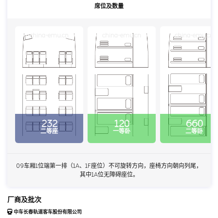
席位及数量
china-emu.cn
china-emu.cn
china-emu.cn
232
120
660
二等座
一等卧
二等卧
09车厢1位端第一排（1A、1F座位）不可旋转方向，座椅方向朝向列尾，
其中1A位无障碍座位。
厂商及批次
中车长春轨道客车股份有限公司