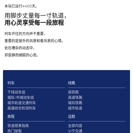
本站已运行4400天。
用脚步丈量每一寸轨道，
用心灵享受每一段旅程
列车开往的方向并不重要，
重要的是窗外的风景和看风景的心情。
处在嘈杂的动态中，
却是静而细腻的心思。
列车
线路
干线动车组
高铁图
城际/市域动车组
高速铁路
城市轨道交通列车
城际铁路
高速综合检测列车
城市轨道
旅程
话题
铁道搭乘指南
全部内容
热门旅程
小宁交通