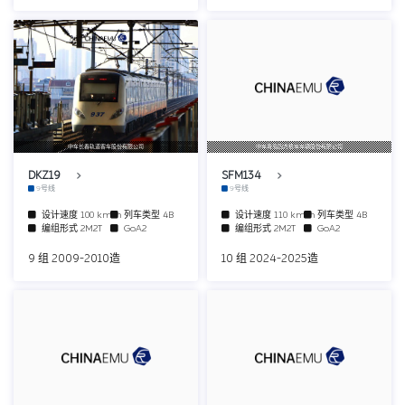
中车长春轨道客车股份有限公司
中车青岛四方机车车辆股份有限公司
DKZ19
SFM134
9号线
9号线
设计速度
100 km/h
列车类型
4B
设计速度
110 km/h
列车类型
4B
编组形式
2M2T
GoA2
编组形式
2M2T
GoA2
9 组 2009-2010造
10 组 2024-2025造