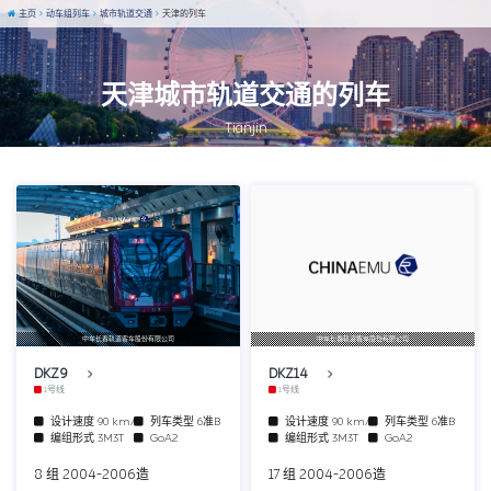
主页
动车组列车
城市轨道交通
天津的列车
天津城市轨道交通的列车
Tianjin
中车长春轨道客车股份有限公司
中车长春轨道客车股份有限公司
DKZ9
DKZ14
1号线
1号线
设计速度
90 km/h
列车类型
6准B
设计速度
90 km/h
列车类型
6准B
编组形式
3M3T
GoA2
编组形式
3M3T
GoA2
8 组 2004-2006造
17 组 2004-2006造