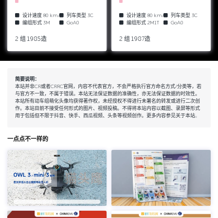
设计速度
80 km/h
列车类型
3C
设计速度
80 km/h
列车类型
3C
编组形式
3M
GoA0
编组形式
2M1T
GoA0
2 组 1985造
2 组 1987造
简要说明：
本站并非CR或者CRRC官网，内容不代表官方，不会严格执行官方命名方式/分类等，若
与官方不一致，不属于错误。本站无法保证数据的准确性，亦无法保证数据的时效性。
本站所有动车组萌化头像均获得著作权，未经授权不得进行未署名的转发或进行二次创
作。本站目前不接受任何形式的图片、视频投稿。不得将本站内容以截图、录屏等形式
用于包括但不限于抖音、快手、西瓜视频、头条等视频创作。更多内容参见
关于本站
。
一点点不一样的