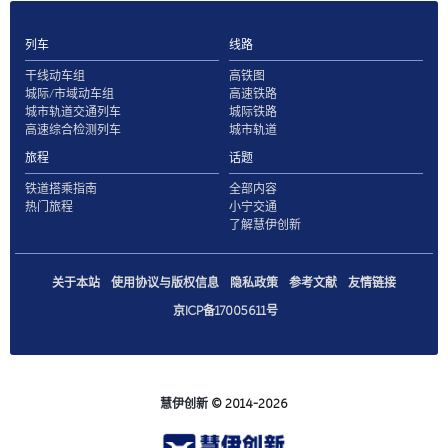
列车
线路
干线动车组
高铁图
城际/市域动车组
高速铁路
城市轨道交通列车
城际铁路
高速综合检测列车
城市轨道
旅程
话题
铁道搭乘指南
全部内容
热门旅程
小宁交通
了解慧伊创新
关于本站
使用协议与版权信息
隐私政策
参考文献
友情链接
京ICP备17005611号
慧伊创新
© 2014-2026