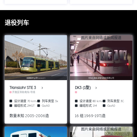
退役列车
图片来自网络或新闻报道
法国劳尔公司Translohr
中车长春轨道客车股份有限公司
Translohr STE 3
DK3 (1型)
开发区导轨电车1号线
设计速度
70 km/h
列车类型
3x
设计速度
80 km/h
列车类型
3C
编组形式
2M1T
GoA0
编组形式
1M
GoA0
数量未知 2005-2006造
16 组 1969-1971造
图片来自网络或新闻报道