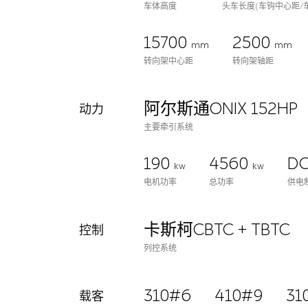
车体高度
头车长度(车钩中心距/
15700
2500
mm
mm
转向架中心距
转向架轴距
阿尔斯通ONIX 152HP
动力
主要牵引系统
190
4560
DC
kw
kw
电机功率
总功率
供电
卡斯柯CBTC + TBTC
控制
列控系统
310#6
410#9
31
载客