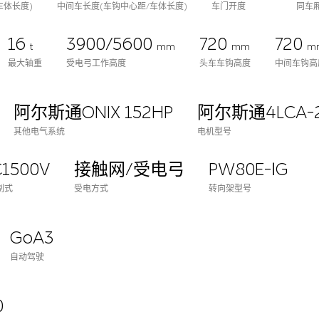
车体长度)
中间车长度(车钩中心距/车体长度)
车门开度
同车
16
3900/5600
720
720
t
mm
mm
m
最大轴重
受电弓工作高度
头车车钩高度
中间车钩高
阿尔斯通ONIX 152HP
阿尔斯通4LCA-2
其他电气系统
电机型号
1500V
接触网/受电弓
PW80E-ⅠG
制式
受电方式
转向架型号
GoA3
自动驾驶
0