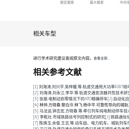
额定载客
最大载客
中间
相关车型
进行学术研究建议查阅原文内容。
查看全部…
相关参考文献
[1] 刘海涛,刘兴平,吴梓媛,等.轨道交通用大功率IGBT结电容退化
[2] 刘海涛,刘永江,李华,等.轨道交通变流器共性技术研究综述[J
[3] 张振.电制动到零情况下的ATO精确停车[J].自动化应用,20
[4] 林帅,方晓春,黎白泠,林飞,杨中平.可靠性导向的城轨车辆牵
[5] 马法运,钟志宏,方晓春,等.牵引列车纯电制动停车技术研究[J
[6] 李乾社.市域铁路信号列控制式的研究[J].铁路通信信号工程技
[7] 陈焕玉,余俊,王志,等.动车组、电力机车、城轨列车传导干扰