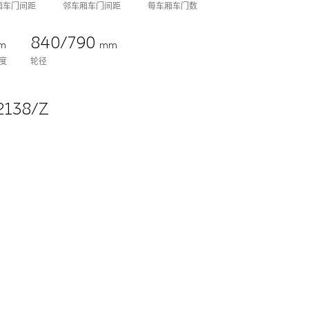
厢车门间距
邻车厢车门间距
每车厢车门数
840/790
m
mm
度
轮径
138/Z