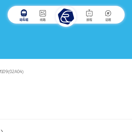
动车组
线路
旅程
话题
M109(02A04)