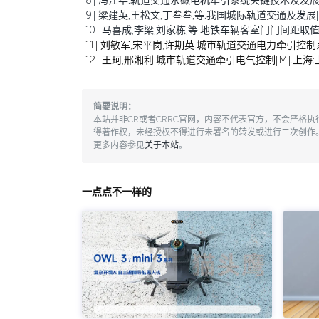
[8] 冯江华.轨道交通永磁电机牵引系统关键技术及发展趋势[J]
[9] 梁建英,王松文,丁叁叁,等.我国城际轨道交通及发展[J].机
[10] 马喜成,李梁,刘家栋,等.地铁车辆客室门门间距取值分析与
[11] 刘敏军,宋平岗,许期英.城市轨道交通电力牵引控制系
[12] 王珂,邢湘利.城市轨道交通牵引电气控制[M].上海:
简要说明：
本站并非CR或者CRRC官网，内容不代表官方，不会严格
得著作权，未经授权不得进行未署名的转发或进行二次创作
更多内容参见
关于本站
。
一点点不一样的