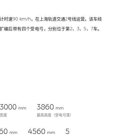
计时速90 km/h，在上海轨道交通2号线运营。该车经
列车扩编后带有四个受电弓，分别位于第2、3、5、7车。
3000
3860
mm
mm
宽度
最高高度（受电弓落）
60
4560
5
mm
mm