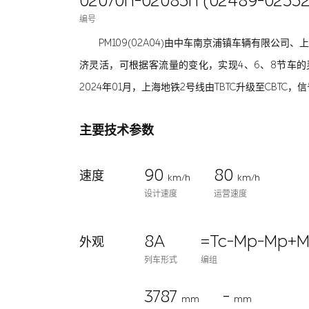
02070n-02085n (02489-02552
编号
PM109(02A04)由中车南京浦镇车辆有限公
济灵活，可根据客流量的变化，实现4、6、8节车的灵活
2024年01月，上海地铁2号线由TBTC升级至CBTC
主要技术参数
90
80
速度
km/h
km/h
设计速度
运营速度
8A
=Tc-Mp-Mp+
外观
列车形式
编组
3787
-
mm
mm