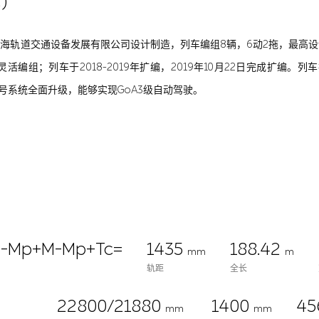
)
司、上海轨道交通设备发展有限公司设计制造，列车编组8辆，6动2拖，最高设
编组；列车于2018-2019年扩编，2019年10月22日完成扩编。
，信号系统全面升级，能够实现GoA3级自动驾驶。
M-Mp+M-Mp+Tc=
1435
188.42
mm
m
轨距
全长
22800/21880
1400
45
mm
mm