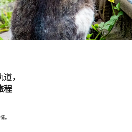
轨道，
旅程
心情。