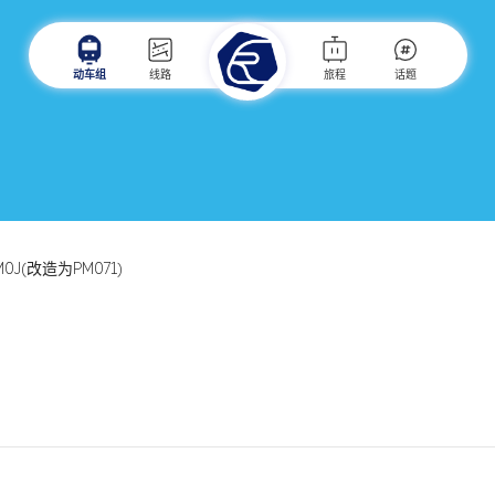
动车组
线路
旅程
话题
M0J(改造为PM071)