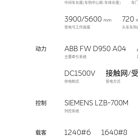
中间车长度(车钩中心距/车体长度)
车
3900/5600
720
mm
受电弓工作高度
头车车钩
ABB FW D950 A04
动力
主要牵引系统
DC1500V
接触网/
供电制式
受电方式
SIEMENS LZB-700M
控制
列控系统
1240#6
1640#8
载客