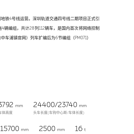
在深圳地铁4号线运营。深圳轨道交通四号线二期项目正式引
辆编组，共计28列112辆车，是国内首次将网络控制
车浦镇官网）列车扩编后为6节编组（PM071）
3792
24400/23740
mm
mm
车体高度
头车长度(车钩中心距/车体长度)
15700
2500
16
mm
mm
t