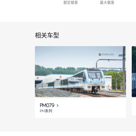
额定载客
最大载客
相关车型
PM079
PM系列