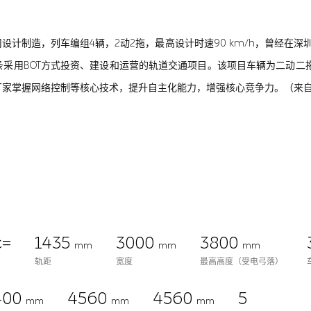
限公司设计制造，列车编组4辆，2动2拖，最高设计时速90 km/h，曾经
采用BOT方式投资、建设和运营的轨道交通项目。该项目车辆为二动二拖4
家掌握网络控制等核心技术，提升自主化能力，增强核心竞争力。（来自中
c=
1435
3000
3800
mm
mm
mm
轨距
宽度
最高高度（受电弓落）
400
4560
4560
5
mm
mm
mm