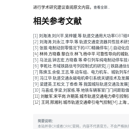
进行学术研究建议查阅原文内容。
查看全部…
相关参考文献
[1] 刘海涛,刘兴平,吴梓媛,等.轨道交通用大功率IGBT结电容退化
[2] 刘海涛,刘永江,李华,等.轨道交通变流器共性技术研究综述[J
[3] 张振.电制动到零情况下的ATO精确停车[J].自动化应用,20
[4] 林帅,方晓春,黎白泠,林飞,杨中平.可靠性导向的城轨车辆牵
[5] 马法运,钟志宏,方晓春,等.牵引列车纯电制动停车技术研究[J
[6] 李乾社.市域铁路信号列控制式的研究[J].铁路通信信号工程技
[7] 陈焕玉,余俊,王志,等.动车组、电力机车、城轨列车传导干扰
[8] 冯江华.轨道交通永磁电机牵引系统关键技术及发展趋势[J]
[9] 梁建英,王松文,丁叁叁,等.我国城际轨道交通及发展[J].机
[10] 马喜成,李梁,刘家栋,等.地铁车辆客室门门间距取值分析与
[11] 刘敏军,宋平岗,许期英.城市轨道交通电力牵引控制系
[12] 王珂,邢湘利.城市轨道交通牵引电气控制[M].上海:
简要说明：
本站并非CR或者CRRC官网，内容不代表官方，不会严格