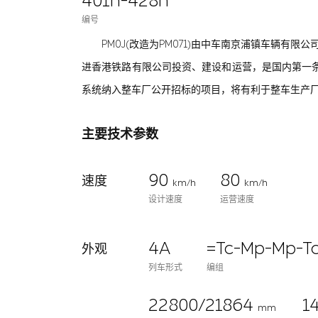
401n-428n
编号
PM0J(改造为PM071)由中车南京浦镇车辆有
进香港铁路有限公司投资、建设和运营，是国内第一条
系统纳入整车厂公开招标的项目，将有利于整车生产厂
主要技术参数
90
80
速度
km/h
km/h
设计速度
运营速度
4A
=Tc-Mp-Mp-T
外观
列车形式
编组
22800/21864
1
mm