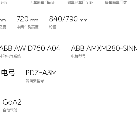
门开度
同车厢车门间距
邻车厢车门间距
每车厢车门数
720
840/790
mm
mm
mm
高度
中间车钩高度
轮径
ABB AW D760 A04
ABB AMXM280-SIN
其他电气系统
电机型号
受电弓
PDZ-A3M
转向架型号
GoA2
自动驾驶