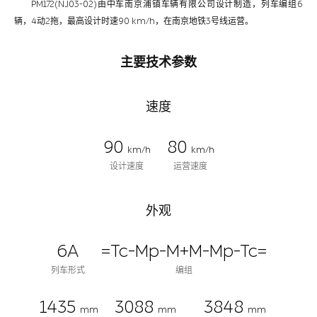
PM172(NJ03-02)由中车南京浦镇车辆有限公司设计制造，列车编组6
辆，4动2拖，最高设计时速90 km/h，在南京地铁3号线运营。
主要技术参数
速度
90
80
km/h
km/h
设计速度
运营速度
外观
6A
=Tc-Mp-M+M-Mp-Tc=
列车形式
编组
1435
3088
3848
mm
mm
mm