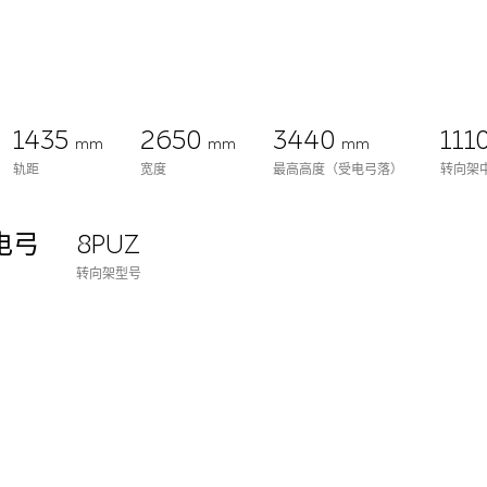
1435
2650
3440
111
mm
mm
mm
轨距
宽度
最高高度（受电弓落）
转向架
电弓
8PUZ
转向架型号