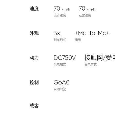
70
70
速度
km/h
km/h
设计速度
运营速度
3x
+Mc-Tp-Mc+
外观
列车形式
编组
DC750V
接触网/受
动力
供电制式
受电方式
GoA0
控制
自动驾驶
载客