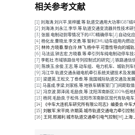
相关参考文献
[1] 刘海涛,刘兴平,吴梓媛,等.轨道交通用大功率IGBT结电容退化
[2] 刘海涛,刘永江,李华,等.轨道交通变流器共性技术研究综述[J
[3] 张振.电制动到零情况下的ATO精确停车[J].自动化应用,20
[4] 杨化龙,曹晓龙,李文勇,等.智利DMU动车组用内燃动力包的研
[5] 林帅,方晓春,黎白泠,林飞,杨中平.可靠性导向的城轨车辆牵
[6] 马法运,钟志宏,方晓春,等.牵引列车纯电制动停车技术研究[J
[7] 李乾社.市域铁路信号列控制式的研究[J].铁路通信信号工程技
[8] 陈焕玉,余俊,王志,等.动车组、电力机车、城轨列车传导干扰
[9] 冯江华.轨道交通永磁电机牵引系统关键技术及发展趋势[J]
[10] 梁建英,王松文,丁叁叁,等.我国城际轨道交通及发展[J].机
[11] 马喜成,李梁,刘家栋,等.地铁车辆客室门门间距取值分析与
[12] 冯京波,郭泽阔,毛励良,等.沈阳浑南新区100%低地板车辆
[13] 杨珂,毛励良,于松伟.沈阳市浑南新区现代有轨电车工程简介
[14] 《中车大连机车研究所有限公司志》编委会.中车大连机车
[15] 刘敏军,宋平岗,许期英.城市轨道交通电力牵引控制系
[16] 王珂,邢湘利.城市轨道交通牵引电气控制[M].上海: