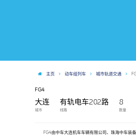
主页
动车组列车
城市轨道交通
F
FG4
大连
有轨电车202路
8
城市
线路
数量
FG4由中车大连机车车辆有限公司、珠海中车装备