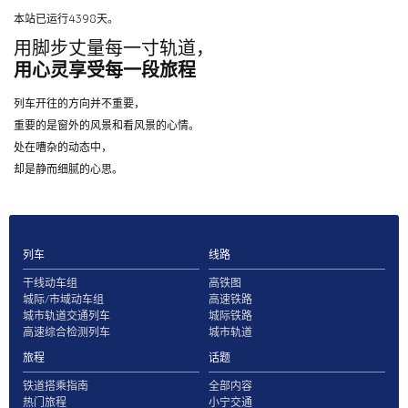
本站已运行4398天。
用脚步丈量每一寸轨道，
用心灵享受每一段旅程
列车开往的方向并不重要，
重要的是窗外的风景和看风景的心情。
处在嘈杂的动态中，
却是静而细腻的心思。
列车
线路
干线动车组
高铁图
城际/市域动车组
高速铁路
城市轨道交通列车
城际铁路
高速综合检测列车
城市轨道
旅程
话题
铁道搭乘指南
全部内容
热门旅程
小宁交通