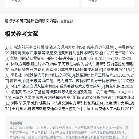
PM系列
PM系列
进行学术研究建议查阅原文内容。
查看全部…
相关参考文献
[1] 刘海涛,刘兴平,吴梓媛,等.轨道交通用大功率IGBT结电容退化规律[J].半导体技术,2024,
[2] 刘海涛,刘永江,李华,等.轨道交通变流器共性技术研究综述[J].机车电传动,2024,(04)
[3] 张振.电制动到零情况下的ATO精确停车[J].自动化应用,2023,64(22):20-22.
[4] 林帅,方晓春,黎白泠,林飞,杨中平.可靠性导向的城轨车辆牵引变流器控制策略[J].电工技术学
[5] 马法运,钟志宏,方晓春,等.牵引列车纯电制动停车技术研究[J].微电机,2021,54(04):
[6] 李乾社.市域铁路信号列控制式的研究[J].铁路通信信号工程技术,2020,17(02):10-
[7] 陈焕玉,余俊,王志,等.动车组、电力机车、城轨列车传导干扰标准研究[J].铁道机车车辆,20
[8] 冯江华.轨道交通永磁电机牵引系统关键技术及发展趋势[J].机车电传动,2018(06):9
[9] 梁建英,王松文,丁叁叁,等.我国城际轨道交通及发展[J].机车电传动,2014,(06):6-9
[10] 马喜成,李梁,刘家栋,等.地铁车辆客室门门间距取值分析与建议[J].机车电传动,2014,
[11] 刘敏军,宋平岗,许期英.城市轨道交通电力牵引控制系统[M].北京:清华大学出版社,2
[12] 王珂,邢湘利.城市轨道交通牵引电气控制[M].上海:上海交通大学出版社,2019.
简要说明：
本站并非CR或者CRRC官网，内容不代表官方，不会严格执行官方命名方式/分类等，若
与官方不一致，不属于错误。本站无法保证数据的准确性，亦无法保证数据的时效性。
本站所有动车组萌化头像均获得著作权，未经授权不得进行未署名的转发或进行二次创