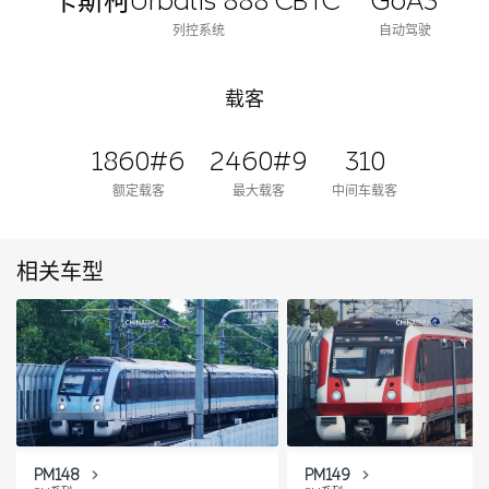
卡斯柯Urbalis 888 CBTC
GoA3
列控系统
自动驾驶
载客
1860#6
2460#9
310
额定载客
最大载客
中间车载客
相关车型
PM148
PM149