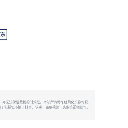
庆东
性，亦无法保证数据的时效性。本站所有动车组萌化头像均获
用于包括但不限于抖音、快手、西瓜视频、头条等视频创作。