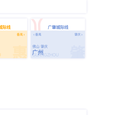
城际线
广肇城际线
番禺
番禺
肇庆
佛山 肇庆
惠
肇
广州
U
GUANGZHOU