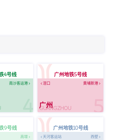
铁4号线
广州地铁5号线
南沙客运港
滘口
黄埔新港
4
5
广州
U
GUANGZHOU
铁9号线
广州地铁10号线
高增
天河客运站
西塱