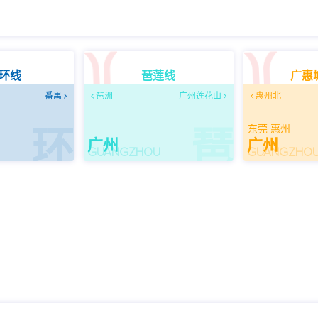
环线
琶莲线
广惠
番禺
琶洲
广州莲花山
惠州北
东莞 惠州
环
琶
广州
广州
U
GUANGZHOU
GUANGZHO