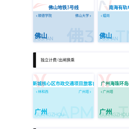
佛山地铁3号线
南海有轨
顺德学院
佛山大学
𧒽岗
佛3
T
佛山
佛山
FOSHAN
FOSHAN
独立计费/出闸换乘
广州珠江新城核心区市政交通项目旅客自动输送系统
广州海珠环岛
林和西
广州塔
广州塔
APM
T
广州
广州
GUANGZHOU
GUANGZHO