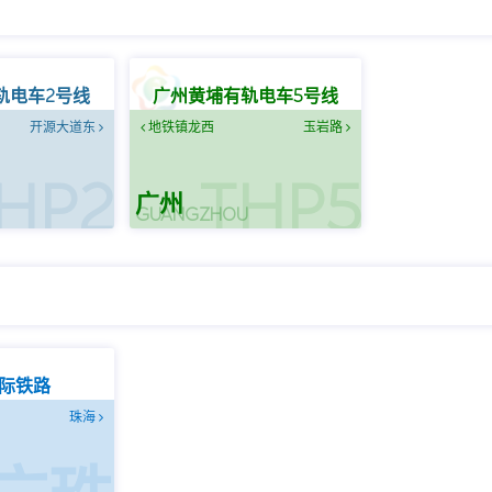
轨电车2号线
广州黄埔有轨电车5号线
开源大道东
地铁镇龙西
玉岩路
HP2
THP5
广州
U
GUANGZHOU
际铁路
珠海