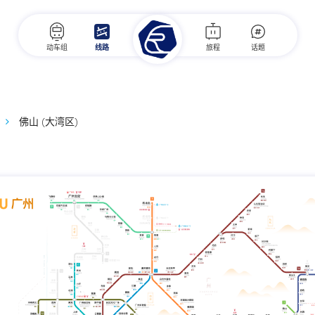
动车组
线路
旅程
话题
佛山 (大湾区)
点击跳转至MetroMan查看