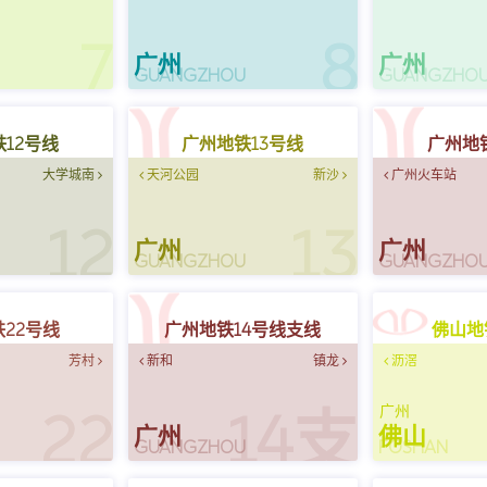
7
8
广州
广州
U
GUANGZHOU
GUANGZHO
12号线
广州地铁13号线
广州地
大学城南
天河公园
新沙
广州火车站
12
13
广州
广州
U
GUANGZHOU
GUANGZHO
22号线
广州地铁14号线支线
佛山地
芳村
新和
镇龙
沥滘
广州
22
14支
广州
佛山
U
GUANGZHOU
FOSHAN