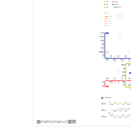
由
metroman.cn
提供