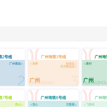
铁2号线
广州地铁3号线
广州地
广州南站
海傍
机场北
黄村
天河客运站
2
3
广州
广州
U
GUANGZHOU
GUANGZHO
铁7号线
广州地铁8号线
广州地
燕山
滘心
万胜围
飞鹅岭