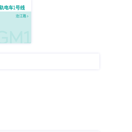
轨电车1号线
沧江路
GM1