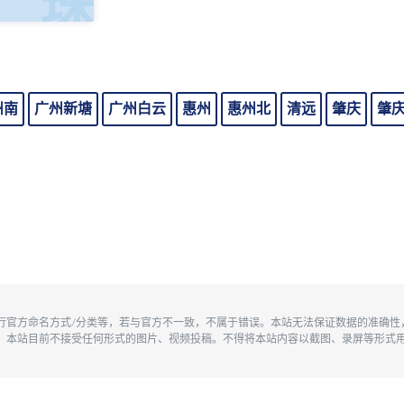
广珠
U
州南
广州新塘
广州白云
惠州
惠州北
清远
肇庆
肇
执行官方命名方式/分类等，若与官方不一致，不属于错误。本站无法保证数据的准确
。本站目前不接受任何形式的图片、视频投稿。不得将本站内容以截图、录屏等形式