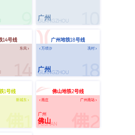
9
10
广州
U
GUANGZHOU
铁14号线
广州地铁18号线
东风
万顷沙
冼村
14
18
广州
U
GUANGZHOU
铁1号线
佛山地铁2号线
新城东
南庄
广州南站
广州
佛1
佛2
佛山
FOSHAN