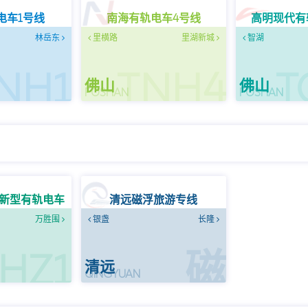
电车1号线
南海有轨电车4号线
高明现代有
林岳东
里横路
里湖新城
智湖
NH1
TNH4
T
佛山
佛山
FOSHAN
FOSHAN
新型有轨电车
清远磁浮旅游专线
万胜围
银盏
长隆
HZ1
磁
清远
U
QINGYUAN