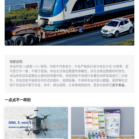
简要说明：
本站并非CR或者CRRC官网，内容不代表官方，不会严格执行官方命名方式/分类等，若
与官方不一致，不属于错误。本站无法保证数据的准确性，亦无法保证数据的时效性。
本站所有动车组萌化头像均获得著作权，未经授权不得进行未署名的转发或进行二次创
作。本站目前不接受任何形式的图片、视频投稿。不得将本站内容以截图、录屏等形式
用于包括但不限于抖音、快手、西瓜视频、头条等视频创作。更多内容参见
关于本站
。
一点点不一样的