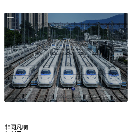
图 / 土豆有可爱的小狼牙
非同凡响