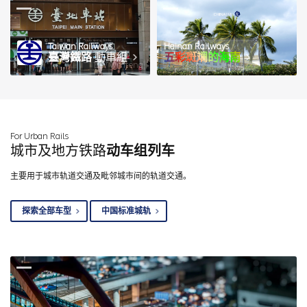
Taiwan Railways
Hainan Railways
臺灣鐵路
動車組
五彩斑斓的海南
图 / wmteng
For Urban Rails
城市及地方铁路
动车组列车
主要用于城市轨道交通及毗邻城市间的轨道交通。
探索全部车型
中国标准城轨