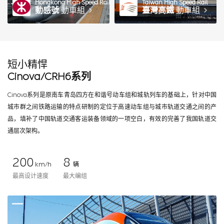
Hongkong High Speed Rail
Taiwan High Speed Rail
動感號
動車組
臺灣高鐵
動車組
图 / wmteng
短小精悍
Cinova/CRH6系列
Cinova系列是原南车青岛四方在和谐号动车组和城轨列车的基础上，针对中国
城市群之间铁路运输的特点研制的定位于高速动车组与城市轨道交通之间的产
品，填补了中国轨道交通客运装备领域的一项空白，有效的完善了我国轨道交
通层次架构。
200
8
km/h
辆
最高设计速度
最大编组