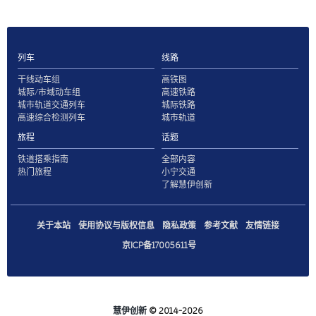
列车
线路
干线动车组
高铁图
城际/市域动车组
高速铁路
城市轨道交通列车
城际铁路
高速综合检测列车
城市轨道
旅程
话题
铁道搭乘指南
全部内容
热门旅程
小宁交通
了解慧伊创新
关于本站
使用协议与版权信息
隐私政策
参考文献
友情链接
京ICP备17005611号
慧伊创新
© 2014-2026