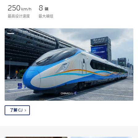
250
8
km/h
辆
最高设计速度
最大编组
了解 CJ