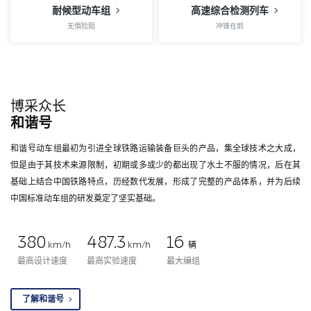
耐候型动车组
高速综合检测列车
无惧险阻
冲锋在前
博采众长
和谐号
和谐号动车组最初为引进全球铁路运输装备巨头的产品，集全球技术之大成，
但是由于其技术来源限制，初期或多或少的都出现了水土不服的情况，后在其
基础上结合中国铁路特点，历经数代发展，形成了完整的产品体系，并为后续
中国标准动车组的研发奠定了坚实基础。
380
487.3
16
km/h
km/h
辆
最高设计速度
最高实验速度
最大编组
了解和谐号