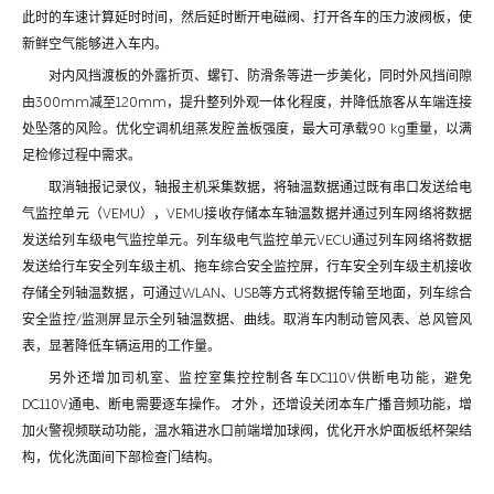
此时的车速计算延时时间，然后延时断开电磁阀、打开各车的压力波阀板，使
新鲜空气能够进入车内。
对内风挡渡板的外露折页、螺钉、防滑条等进一步美化，同时外风挡间隙
由300mm减至120mm，提升整列外观一体化程度，并降低旅客从车端连接
处坠落的风险。优化空调机组蒸发腔盖板强度，最大可承载90 kg重量，以满
足检修过程中需求。
取消轴报记录仪，轴报主机采集数据，将轴温数据通过既有串口发送给电
气监控单元（VEMU），VEMU接收存储本车轴温数据并通过列车网络将数据
发送给列车级电气监控单元。列车级电气监控单元VECU通过列车网络将数据
发送给行车安全列车级主机、拖车综合安全监控屏，行车安全列车级主机接收
存储全列轴温数据，可通过WLAN、USB等方式将数据传输至地面，列车综合
安全监控/监测屏显示全列轴温数据、曲线。取消车内制动管风表、总风管风
表，显著降低车辆运用的工作量。
另外还增加司机室、监控室集控控制各车DC110V供断电功能，避免
DC110V通电、断电需要逐车操作。 才外，还增设关闭本车广播音频功能，增
加火警视频联动功能，温水箱进水口前端增加球阀，优化开水炉面板纸杯架结
构，优化洗面间下部检查门结构。