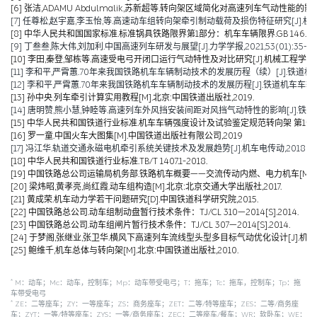
[6] 张洁,ADAMU Abdulmalik,苏新超等.转向架区域简化对高速列车气动性能的影响（英文）[J].Jou
[7] 任尊松,赵宇嘉,李玉怡,等.高速动车组转向架牵引制动载荷及损伤特征研究[J].机械工程学报,
[8] 中华人民共和国国家标准.标准锅具铁路限界第1部分：机车车辆限界.GB 146.1-2
[9] 丁叁叁,陈大伟,刘加利.中国高速列车研发与展望[J].力学学报,2021,53(01):35-50
[10] 李田,秦登,邹栋等.高速受电弓开闭口运行气动特性及对比研究[J].机械工程学报,2020,
[11] 李和平,严霄蕙.70年来我国铁路机车车辆制动技术的发展历程（续）[J].铁道机车车辆,20
[12] 李和平,严霄蕙.70年来我国铁路机车车辆制动技术的发展历程[J].铁道机车车辆,2019,
[13] 孙中央.列车牵引计算实用教程[M].北京:中国铁道出版社,2019.
[14] 唐明赞,熊小慧,钟睦等.高速列车外风挡安装间距对风挡气动特性的影响[J].铁道科学与工
[15] 中华人民共和国铁道行业标准.机车车辆强度设计及试验鉴定规范转向架 第1部分:转向架构架
[16] 罗一童.中国火车大图集[M].中国铁道出版社有限公司,2019
[17] 冯江华.轨道交通永磁电机牵引系统关键技术及发展趋势[J].机车电传动,2018(06):
[18] 中华人民共和国铁道行业标准.TB/T 1407.1-2018.
[19] 中国铁路总公司运输局机务部.铁路机车概要——交流传动内燃、电力机车[M].北京
[20] 梁炜昭,黄孝亮,尚红霞.动车组构造[M].北京:北京交通大学出版社,2017.
[21] 黄成荣.机车动力学若干问题研究[D].中国铁道科学研究院,2015.
[22] 中国铁路总公司.动车组制动盘暂行技术条件：TJ/CL 310—2014[S].2014.
[23] 中国铁路总公司.动车组闸片暂行技术条件：TJ/CL 307—2014[S].2014.
[24] 于梦阁,张继业,张卫华.横风下高速列车流线型头型多目标气动优化设计[J].机械工程学报,
[25] 鲍维千,机车总体与转向架[M].北京:中国铁道出版社,2010.
*
M：动车；Mc：动车，控制车；Mp：动车带受电弓；T：拖车；Tc：拖车，控制车；Tp：拖
车带受电弓
*
ZE：二等座车；ZY：一等座车；ZS：商务座车；ZET：二等/特等座车；ZES：二等/商务座
车；ZYT：一等/特等座车；ZYS：一等/商务座车；ZEC：二等座车/餐车；WR：软卧车；WE：