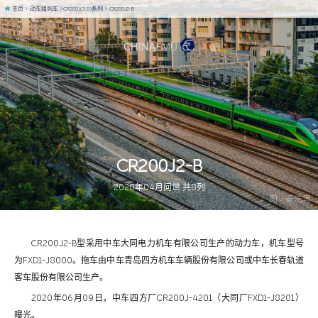
主页
动车组列车
CR200J(2.0)系列
CR200J2-B
CR200J2-B
2020年04月问世 共8列
图 / 秦浩博
CR200J2-B型采用中车大同电力机车有限公司生产的动力车，机车型号
为FXD1-J8000。拖车由中车青岛四方机车车辆股份有限公司或中车长春轨道
客车股份有限公司生产。
2020年06月09日，中车四方厂CR200J-4201（大同厂FXD1-J8201）
曝光。