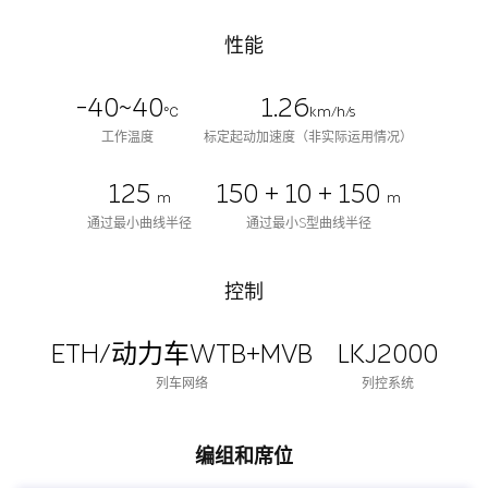
性能
-40~40
1.26
℃
km/h/s
工作温度
标定起动加速度（非实际运用情况）
125
150 + 10 + 150
m
m
通过最小曲线半径
通过最小S型曲线半径
控制
ETH/动力车WTB+MVB
LKJ2000
列车网络
列控系统
编组和席位