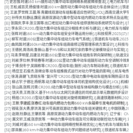
[7] 史志强.时速160 km鼓形动力集中动车组网络系统故障排查法[J].电力机车与城轨车辆,20
[8] 王松,戚百灵,杨俊锋.时速160 km鼓形动力集中动车组动力车总体设计[J].铁道车辆,202
[9] 王波,罗世辉,王晨,等.青藏线双源动车组黏着适应性研究[J/OL].西南交通大学学报,1-9[2024-08-1
[10] 孙传庆,杜静远,魏宏.高原双源动力集中型动车组内燃动力车技术特点及运用[J].铁道机车
[11] 张国庆,李丰,张立国等.出口老挝动力集中动车组停放制动系统研究与设计[J].铁道车辆,2
[12] 李永宗.CR200J型动力集中动车组过分相技术分析与建议[J].电力机车与城轨车辆,2023
[13] 张辉.时速160 km动力集中动车组安全环路运用分析[J].科技视界,2023(17):59-
[14] 柳军.时速160公里动力集中动车组动力车电气系统[J].铁道机车与动车,2023(06):
[15] 曲凤国.时速160km动力集中动车组高级修过程管理系统方案设计[J].科技与创新,2023
[16] 王德民,周浩尚,鲁振山.基于MVB和以太网冗余的事件记录模块设计与实现[J].电力机车与
[17] 冯涛,李明星,吕建法.时速160公里动力集中动车组拖车转向架研制[J].轨道交通装备与技
[18] 刘昶,李仕林,李晓春等.时速160公里动力集中动车组鼓形动力车空调制冷效果优化及技
[19] 于博,倪冬宁,吴国栋等.CR200J型动车组(鼓形)动力车制动系统[J].铁道机车与动车,20
[20] 杨豆豆,石俊杰,张继业等.动车组推挽式运行对动力学性能的影响[J].机车电传动,2021
[21] 徐涛,高健飞,贲晓东等.“复兴号”CR200J型动力集中电动车组拖车隔热设计及车窗优化[J
[22] 柳占宇,于德壮,杨帆等.动力集中动车组车体司机室结构优化设计[J/OL].机械科学与技术:
[23] 张山高,张辉,闫青.CR200J动力集中型动车组车体结构静力与模态分析[J].科技与创新,
[24] 饶天贵,王雨,张义.基于MVB与以太网冗余通信的司机显示单元数据同步设计[J].控制与
[25] 杨旭.CR200J3型动力集中动车组轮对旋修周期研究[J].高速铁路新材料,2022,1(03
[26] 王新,李建超,张春红.动车组内燃动力包用660 kW永磁牵引发电机的研制[J].电机技术,
[27] 钱铭,张大勇,廖洪涛.复兴号高原双源动力集中动车组关键技术[J].中国铁路,2022(0
[28] 赵刚,杜静远,王肇凯等. 高原双源动力集中动车组内燃动力车[P]. 辽宁省：CN307308
[29] 冀文轩,王威,张彦民等. 一种动力集中动车组及可分离联动联控动力车厢[P]. 辽宁省：CN
[30] 刘威.时速160 km动力集中动车组网络控制系统优化[J].电力机车与城轨车辆,2022,
[31] 邵泽展.160 km/h动力集中动车组动力学问题综述与研究[J].铁道机车车辆,2021,4