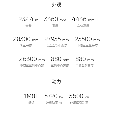
外观
232.4
3360
4436
m
mm
mm
全长
宽度
车体高度
28300
27955
25500
mm
mm
mm
头车长度
头车车钩中心距
中间车车体长度
26300
880
880
mm
mm
mm
中间车车钩中心距
车钩中心高度
中间车钩高度
动力
1M8T
5720
5600
kw
kw
编组
装机功率 ×4
轮周牵引功率