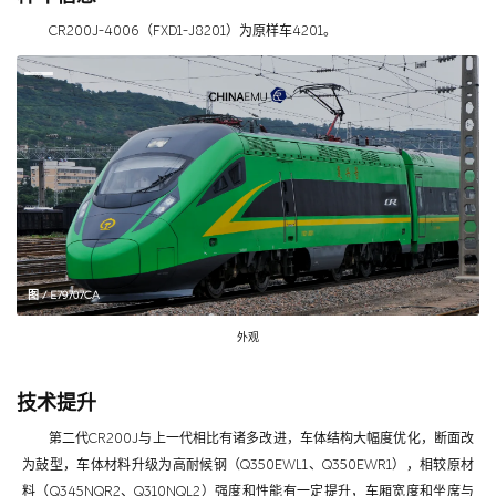
CR200J-4006（FXD1-J8201）为原样车4201。
图 / E79707CA
外观
技术提升
第二代CR200J与上一代相比有诸多改进，车体结构大幅度优化，断面改
为鼔型，车体材料升级为高耐候钢（Q350EWL1、Q350EWR1），相较原材
料（Q345NQR2、Q310NQL2）强度和性能有一定提升，车厢宽度和坐席与