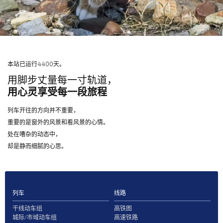
本站已运行4400天。
用脚步丈量每一寸轨道，
用心灵享受每一段旅程
列车开往的方向并不重要，
重要的是窗外的风景和看风景的心情。
处在嘈杂的动态中，
却是静而细腻的心思。
列车
线路
干线动车组
高铁图
城际/市域动车组
高速铁路