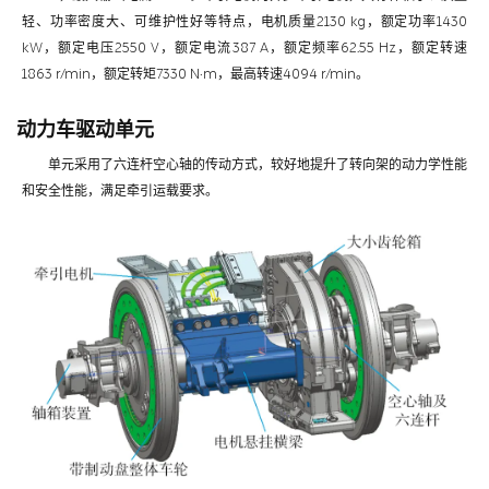
轻、功率密度大、可维护性好等特点，电机质量2130 kg，额定功率1430
kW，额定电压2550 V，额定电流387 A，额定频率62.55 Hz，额定转速
1863 r/min，额定转矩7330 N·m，最高转速4094 r/min。
动力车驱动单元
单元采用了六连杆空心轴的传动方式，较好地提升了转向架的动力学性能
和安全性能，满足牵引运载要求。