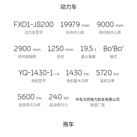
动力车
FXD1-J8200
19979
9000
mm
mm
动力车型号
车钩中心距
转向架中心距
2900
1250
19.5
Bo'Bo'
mm
mm
t
转向架轴距
轮径
最大轴重
轴式
YQ-1430-1
1430
5720
× 4
kw
kw
电机型号
电机最大功率
装机功率
5600
240
kw
kN
中车大同电力机车有限公司
轮周牵引功率
起动牵引力
制造厂商
拖车