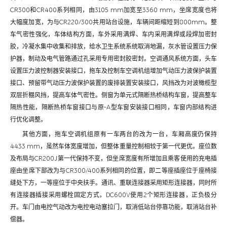
CR300和CR400系列相同，由3105 mm加宽至3360 mm，坐席宽度也将
大幅度加宽，为与CR220/300共用站台设施，车辆间距缩短到800mm。整
车气密性强化，车体结构方面，车外采用满焊、车内采用满焊或段焊加密封
胶，冷凝水集中收集和排放，给水卫生系统系统取消地漏，灰水管设置压力保
护器，制动及电气管路通过孔采用专用密封胶密封。空调通风系统方面，头车
设置压力波控制器安装接口，拖车及控制车空调机组增加气动压力波保护装置
接口、预留带气动压力波保护装置的废排装置安装接口，风挡改为对波橄榄型
双层折棚风挡，提高车体气密性。侧窗为单元式隔断热桥结构车窗，提高整车
隔热性能，隔断热桥车窗接口与原-A型车窗安装接口相同，车窗内部结构进
行优化调整。
其他方面，拖车空调机组原有一车两台的改为一台，车厢高度仍保持
4433 mm，虽然车体宽度增加，但整体重量控制相较于第一代更优。座位数
及布局与CR200J第一代保持不变，但坐席宽度有所增加且乘客使用的充电插
座由坐席下部改为与CR300/400系列相同的位置，即二等座插座位于座椅接
缝处下方，一等座位于中央扶手。通讯、重联连接器采用矩形连接器，同时所
有连接器插接采用螺栓固定方式，DC600V使用2个矩形连接器，正负极分
开。车门由电控气动改为电控电动塞拉门，取消低站台停靠功能，取消站台补
偿器。