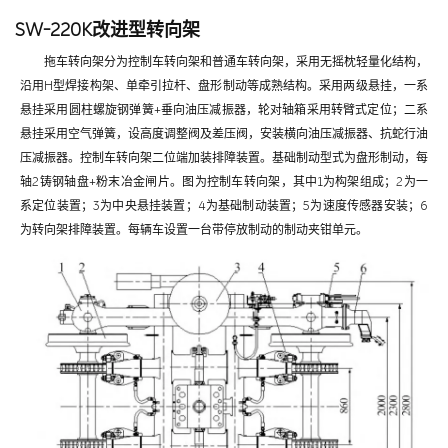
SW-220K改进型转向架
拖车转向架分为控制车转向架和普通车转向架，采用无摇枕轻量化结构，
沿用H型焊接构架、单牵引拉杆、盘形制动等成熟结构。采用两级悬挂，一系
悬挂采用圆柱螺旋钢弹簧+垂向油压减振器，轮对轴箱采用转臂式定位；二系
悬挂采用空气弹簧，设高度调整阀及差压阀，安装横向油压减振器、抗蛇行油
压减振器。控制车转向架二位端加装排障装置。基础制动型式为盘形制动，每
轴2铸钢轴盘+粉末冶金闸片。图为控制车转向架，其中1为构架组成；2为一
系定位装置；3为中央悬挂装置；4为基础制动装置；5为速度传感器安装；6
为转向架排障装置。每辆车设置一台带停放制动的制动夹钳单元。