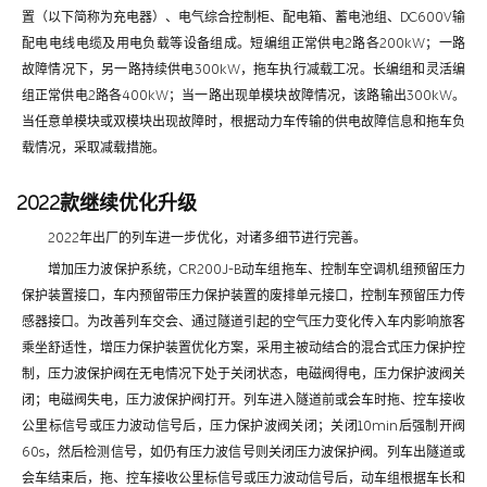
置（以下简称为充电器）、电气综合控制柜、配电箱、蓄电池组、DC600V输
配电电线电缆及用电负载等设备组成。短编组正常供电2路各200kW；一路
故障情况下，另一路持续供电300kW，拖车执行减载工况。长编组和灵活编
组正常供电2路各400kW；当一路出现单模块故障情况，该路输出300kW。
当任意单模块或双模块出现故障时，根据动力车传输的供电故障信息和拖车负
载情况，采取减载措施。
2022款继续优化升级
2022年出厂的列车进一步优化，对诸多细节进行完善。
增加压力波保护系统，CR200J-B动车组拖车、控制车空调机组预留压力
保护装置接口，车内预留带压力保护装置的废排单元接口，控制车预留压力传
感器接口。为改善列车交会、通过隧道引起的空气压力变化传入车内影响旅客
乘坐舒适性，增压力保护装置优化方案，采用主被动结合的混合式压力保护控
制，压力波保护阀在无电情况下处于关闭状态，电磁阀得电，压力保护波阀关
闭；电磁阀失电，压力波保护阀打开。列车进入隧道前或会车时拖、控车接收
公里标信号或压力波动信号后，压力保护波阀关闭；关闭10min后强制开阀
60s，然后检测信号，如仍有压力波信号则关闭压力波保护阀。列车出隧道或
会车结束后，拖、控车接收公里标信号或压力波动信号后，动车组根据车长和