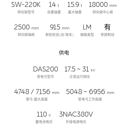
SW-220K
14
15.9
18000
t
t
mm
转向架型号
自重轴重
最大轴重
转向架中心距
2500
915
LM
有
mm
mm
转向架轴距
新轮轮径(动/拖车)
踏面类型
停放制动
供电
DAS200
17.5 ~ 31
kV
受电弓型号
正常运行网压
4748 / 7156
5048 ~ 6956
mm
mm
落弓/最大高度
受电弓工作高度
110
3NAC380V
V
蓄电池电压
外接电源电压