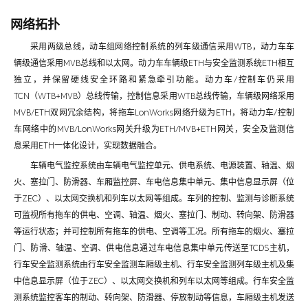
网络拓扑
采用两级总线，动车组网络控制系统的列车级通信采用WTB，动力车车
辆级通信采用MVB总线和以太网。动力车车辆级ETH与安全监测系统ETH相互
独立，并保留硬线安全环路和紧急牵引功能。动力车/控制车仍采用
TCN（WTB+MVB）总线传输，控制信息采用WTB总线传输，车辆级网络采用
MVB/ETH双网冗余结构，将拖车LonWorks网络升级为ETH，将动力车/控制
车网络中的MVB/LonWorks网关升级为ETH/MVB+ETH网关，安全及监测信
息采用ETH一体化设计，实现数据融合。
车辆电气监控系统由车辆电气监控单元、供电系统、电源装置、轴温、烟
火、塞拉门、防滑器、车厢监控屏、车电信息集中单元、集中信息显示屏（位
于ZEC）、以太网交换机和列车以太网等组成。车列的控制、监测与诊断系统
可监视所有拖车的供电、空调、轴温、烟火、塞拉门、制动、转向架、防滑器
等运行状态；并可控制所有拖车的供电、空调等工况。所有拖车的烟火、塞拉
门、防滑、轴温、空调、供电信息通过车电信息集中单元传送至TCDS主机，
行车安全监测系统由行车安全监测车厢级主机、行车安全监测列车级主机及集
中信息显示屏（位于ZEC）、以太网交换机和列车以太网等组成。行车安全监
测系统监控客车的制动、转向架、防滑器、停放制动等信息，车厢级主机发送