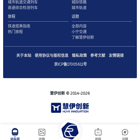
城市轨道交通列车
城际铁路
高速综合检测列车
城市轨道
旅程
话题
铁道搭乘指南
全部内容
热门旅程
小宁交通
了解慧伊创新
关于本站
使用协议与版权信息
隐私政策
参考文献
友情链接
京ICP备17005611号
慧伊创新
© 2014-2026
动车组
线路
旅程
话题