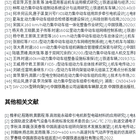
[32] 戎亚萍,苏圣,张青,等.油电混用客运机车运用模式研究[J].铁道运输与经济,2021,43(1
[33] 林晖.动力集中动车组制动系统设计与运用研究[J].铁道机车车辆,2020,40(05):1-
[34] 何冲,何云风,唐子谋.复兴号FXD1动力集中动车组用异步牵引电机设计[J].电机与控制应用
[35] 夏海龙.动力集中动车组综合检修基地建设探讨[J].科技创新与应用,2020(28):72-
[36] 宋国义.160 km/h动力集中动车组一体化整备作业研究[J].中国铁路,2020(07):8
[37] 杨天奇,王晓鹏,吴子伟等.时速160公里动力集中动车组网络控制系统[J].铁道机车与动车
[38] 杨守君,王景琪,王贤哲等.160 km/h动力集中动车组动力车总体设计[J].机车电传动,2
[39] 张丽红等.FXD3J型动力集中动车组动力车网络控制系统[J].电力机车与城轨车辆,20
[40] 张大勇.时速160 km动力集中动车组机辆融合管理模式探索与研究[J].中国铁路,202
[41] 陆璐,贾峰,周庆强,等.基于双网冗余的CR200J型动力集中动车组人机交互界面设计[J].
[42] 王炜.时速160km动力集中动车组整备设施标准探讨[J].铁道车辆,2019,57(12):38
[43] 王威,杨守君,王景琪.FXD3-J型动车组动力车总体技术研究[J].机车电传动,2019(06
[44] 刘颖,任富明,秦继东.FXD1-J型动力车转向架驱动单元组装工艺难点分析及解决方案[J
[45] 曾萍,黎丹,周鹏.F8型电空制动机在动力集中动车组的应用[J].技术与市场,2018,25(
[46] 何云风,唐子谋,李汛保等. 动力集中型动车组牵引电机[P]. 湖南：CN304349051S,2
[47] SW-220K型转向架[M].中国铁路总公司运输局车辆部,北京:中国铁道出版社,201
其他相关文献
[1] 槐孝纪,程路明,黄鹏程,等.高效能永磁牵引电机新型电磁材料的应用研究[J].电机技术,202
[2] 全国轨道交通电气设备与系统标准化技术委员会(SAC/TC 278).轨道交通电子设备 
[3] 李秋泽,单巍,张英春等.中国高速动车组转向架技术发展及展望[J].机车电传动,2023(0
[4] 刘翰林,杨志刚,吴雨薇,等.250～400 km/h高速列车气动声学性能的仿真研究[J].铁道
[5] 罗春晓.中国高铁动车组巡览[M].中国铁道出版社有限公司,2022.