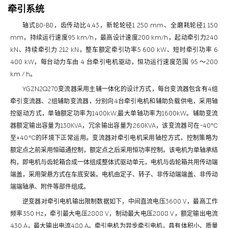
牵引系统
轴式B0-B0，齿传动比4.43，新轮轮径1 250 mm、全磨耗轮径1 150
mm，持续运行速度95 km/h，最高设计速度200 km/h，起动牵引力240
kN、持续牵引力 212 kN，整车额定牵引功率5 600 kW、短时牵引功率 6
400 kW，每台动力车由 4 台牵引电机驱动，恒功运行速度范围 95 ～200
km / h。
YGZN2Q270变流器采用主辅一体化的设计方式，每台变流器包含有4组
牵引变流器、2组辅助变流器，分别向4台牵引电机和辅助负载供电，采用轴
控驱动方式，单轴额定功率为1400kW,最大单轴功率为1600kW。辅助变流
器额定输出容量为130KVA，冗余输出容量为260KVA，该变流器可在-40℃
至+40℃的环境下正常运用。变流器对牵引电机采用轴控方式，控制策略为
额定点之前采用恒磁通控制，额定点之后采用恒功率控制。该电机为单轴承结
构，即电机与齿轮箱合成一体组成整体式驱动单元，电机与齿轮箱共用传动端
端盖，采用架悬方式在车底安装。电机由定子、转子、非传动端端盖、非传动
端端轴承、附件等部件组成。
逆变器对牵引电机输出限制数据如下，中间直流电压3600 V，最高工作
频率350 Hz，牵引最大电压2808 V，制动最大电压2808 V，额定输出电流
430 A，最大输出电流480 A。牵引电机为异步牵引电机，具有体积小、质量