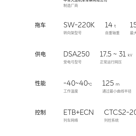
中车大连机车车辆有限公司
制造厂商
SW-220K
14
1
拖车
t
转向架型号
自重轴重
最
DSA250
17.5 ~ 31
供电
kV
受电弓型号
正常运行网压
-40~40
125
性能
℃
m
工作温度
通过最小曲线半径
ETB+ECN
CTCS2-2
控制
列车网络
列控系统