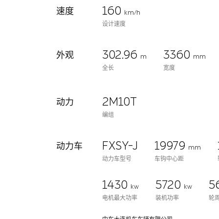
160
速度
km/h
设计速度
302.96
3360
外观
m
mm
全长
宽度
2M10T
动力
编组
FXSY-J
19979
动力车
mm
动力车型号
车钩中心距
1430
5720
5
kw
kw
电机最大功率
装机功率
轮