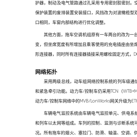
护器，制动及电气管路通过孔采用专用密封胶密封。
保护装置的废排装置安装接口，风挡改为对波橄榄型
口相同，车窗内部结构进行优化调整。
其他方面，拖车空调机组原有一车两台的改为一台，
变，但坐席宽度有所增加且乘客使用的充电插座由坐席
形连接器，同时所有连接器插接采用螺栓固定方式，D
网络拓扑
采用两级总线，动车组网络控制系统的列车级通信
和紧急牵引功能。动力车/控制车仍采用TCN（WTB+M
动力车/控制车网络中的MVB/LonWorks网关升级为
车辆电气监控系统由车辆电气监控单元、供电系
和列车以太网等组成。车列的控制、监测与诊断系统
况。所有拖车的烟火、塞拉门、防滑、轴温、空调、供