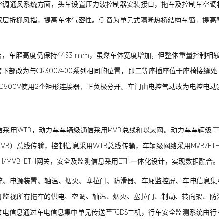
空调通风系统方面，头车设置压力波控制器安装接口，拖车及控制车空调
双层折棚风挡，提高车体气密性。侧窗为单元式隔断热桥结构车窗，提高整
车厢高度仍保持4433 mm，虽然车体宽度增加，但整体重量控制相较
下部改为与CR300/400系列相同的位置，即二等座插座位于座椅接缝
C600V使用2个矩形连接器，正负极分开。车门由电控气动改为电控电
采用WTB，动力车车辆级通信采用MVB总线和以太网。动力车车辆级ET
VB）总线传输，控制信息采用WTB总线传输，车辆级网络采用MVB/ETH
ETH/MVB+ETH网关，安全及监测信息采用ETH一体化设计，实现数据融合
统、电源装置、轴温、烟火、塞拉门、防滑器、车厢监控屏、车电信息集中
可监视所有拖车的供电、空调、轴温、烟火、塞拉门、制动、转向架、防
电信息通过车电信息集中单元传送至TCDS主机，行车安全监测系统由