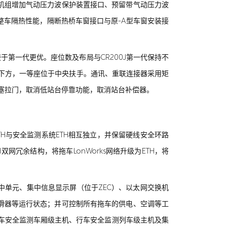
机组增加气动压力波保护装置接口、预留带气动压力波
车隔热性能，隔断热桥车窗接口与原-A型车窗安装接
于第一代更优。座位数及布局与CR200J第一代保持不
处下方，一等座位于中央扶手。通讯、重联连接器采用矩
动塞拉门，取消低站台停靠功能，取消站台补偿器。
H与安全监测系统ETH相互独立，并保留硬线安全环路
双网冗余结构，将拖车LonWorks网络升级为ETH，将
。
单元、集中信息显示屏（位于ZEC）、以太网交换机
滑器等运行状态；并可控制所有拖车的供电、空调等工
行车安全监测车厢级主机、行车安全监测列车级主机及集