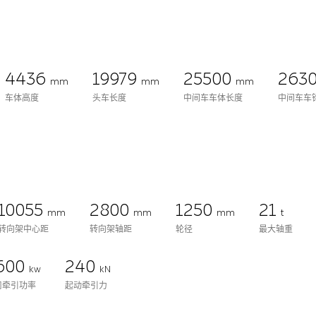
4436
19979
25500
263
mm
mm
mm
车体高度
头车长度
中间车车体长度
中间车车
10055
2800
1250
21
mm
mm
mm
t
转向架中心距
转向架轴距
轮径
最大轴重
600
240
kw
kN
周牵引功率
起动牵引力