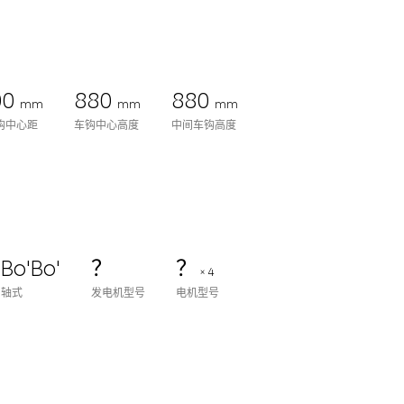
00
880
880
mm
mm
mm
钩中心距
车钩中心高度
中间车钩高度
Bo'Bo'
？
？
× 4
轴式
发电机型号
电机型号