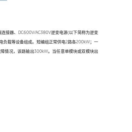
器、DC600V/AC380V逆变电源(以下简称为逆变
用电负载等设备组成。短编组正常供电2路各200kW；一
故障情况，该路输出300kW。当任意单模块或双模块出