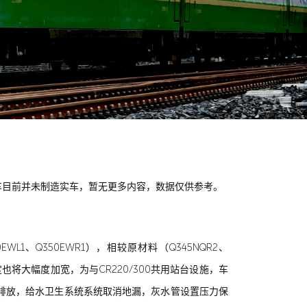
图 / 幺三铁线
车目前并未制造实车，暂无更多内容，数据仅供参考。
、Q350EWR1），相较原材料（Q345NQR2、
宽度也将大幅度加宽，为与CR220/300共用站台设施，车
排放，给水卫生系统系统取消地漏，灰水管设置压力保