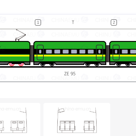
T
1
2
ZE 95
na-emu.cn
china-emu.cn