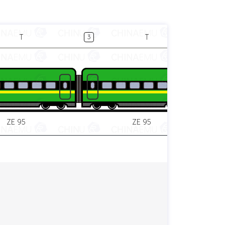
T
T
3
4
ZE 95
ZE 95