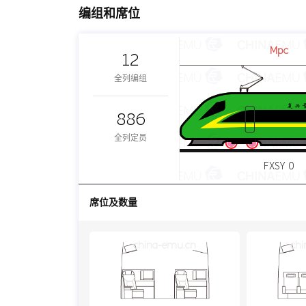
编组和席位
Mpc
12
全列编组
886
全列定员
FXSY 0
席位及数量
china-emu.cn
chi