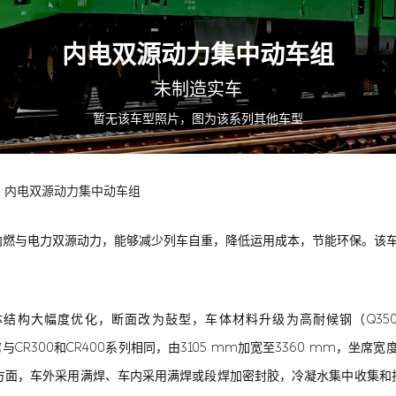
内电双源动力集中动车组
未制造实车
暂无该车型照片，图为该系列其他车型
内电双源动力集中动车组
内燃与电力双源动力，能够减少列车自重，降低运用成本，节能环保。该
结构大幅度优化，断面改为鼔型，车体材料升级为高耐候钢（Q350EWL1
CR300和CR400系列相同，由3105 mm加宽至3360 mm，坐席
构方面，车外采用满焊、车内采用满焊或段焊加密封胶，冷凝水集中收集和