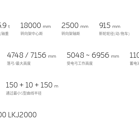
5.9
18000
2500
915
t
mm
mm
mm
大轴重
转向架中心距
转向架轴距
新轮轮径(动/拖车)
4748 / 7156
5048 ~ 6956
11
mm
mm
落弓/最大高度
受电弓工作高度
蓄电
150 + 10 + 150
m
通过最小S型曲线半径
00 LKJ2000