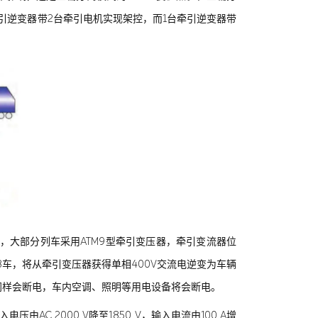
引逆变器带2台牵引电机实现架控，而1台牵引逆变器带
6车，大部分列车采用ATM9型牵引变压器，牵引变流器位
8车，将从牵引变压器获得单相400V交流电逆变为车辆
同样会断电，车内空调、照明等用电设备将会断电。
电压由AC 2000 V降至1850 V，输入电流由100 A增