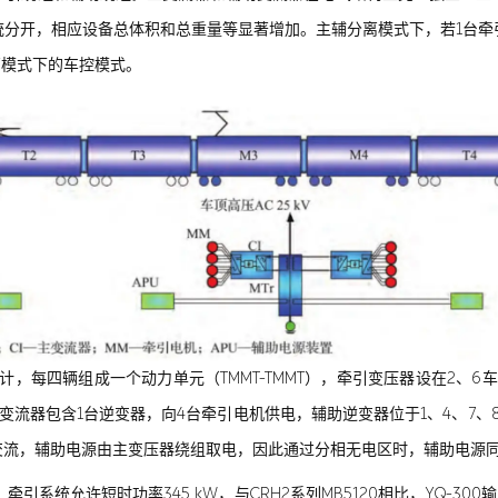
分开，相应设备总体积和总重量等显著增加。主辅分离模式下，若1台牵
离模式下的车控模式。
设计，每四辆组成一个动力单元（TMMT-TMMT），牵引变压器设在2、
引变流器包含1台逆变器，向4台牵引电机供电，辅助逆变器位于1、4、7、
交流，辅助电源由主变压器绕组取电，因此通过分相无电区时，辅助电源
W，牵引系统允许短时功率345 kW，与CRH2系列MB5120相比，YQ-300输入