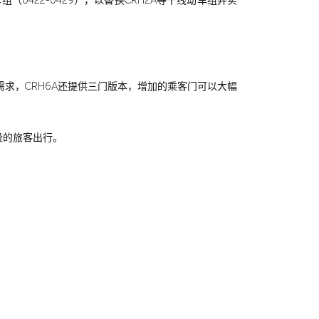
0422-0429），以替换CRH2A等干线动车组并实
求，CRH6A还提供三门版本，增加的乘客门可以大幅
时段的旅客出行。