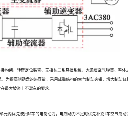
焊接构架、转臂定位装置、无摇枕二系悬挂系统、大柔度空气弹簧、整体
室。为提高制动盘的热容量，采用成熟结构的空气制动夹钳，增大制动缸
放在最大坡道上不溜车的要求。
管理。单元内优先使用M车的电制动力，电制动力不足时优先补充T车空气制