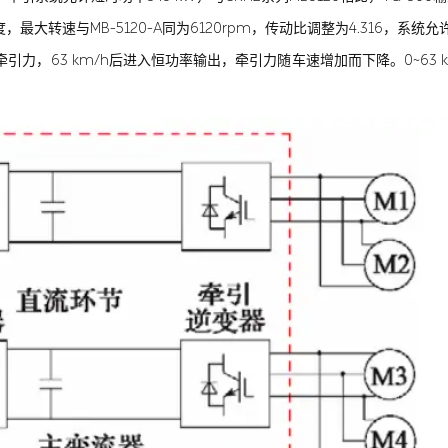
最大转速与MB-5120-A同为6120rpm，传动比调整为4.316，系统允许
力，63 km/h后进入恒功率输出，牵引力随车速增加而下降。0~63 km/h阶