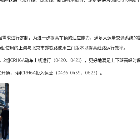
圈城际铁路（郑开线、郑焦线、新郑机场线等）逐步更换为8组CRH6A动车组（
根据需求进行定制，为进一步提高车辆的适应能力，满足大运量交通系统的需
通勤使用的上海与北京市郊铁路使用三门版本以提高线路运行效率。
，2组CRH6A动车上线运行（0420、0421），更好地满足上下班高峰
通，5组CRH6A投入运营（0436-0439、0623）。