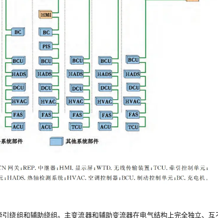
牵引绕组和辅助绕组。主变流器和辅助变流器在电气结构上完全独立、互