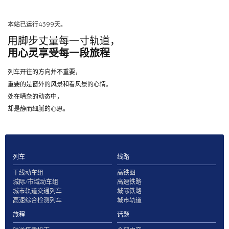
本站已运行4399天。
用脚步丈量每一寸轨道，
用心灵享受每一段旅程
列车开往的方向并不重要，
重要的是窗外的风景和看风景的心情。
处在嘈杂的动态中，
却是静而细腻的心思。
列车
线路
干线动车组
高铁图
城际/市域动车组
高速铁路
城市轨道交通列车
城际铁路
高速综合检测列车
城市轨道
旅程
话题