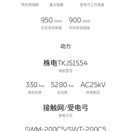
转向架轴距
最大轴重
受电弓工作高度
950
900
mm
mm
头车车钩高度
中间车钩高度
动力
株电TKJ51S54
电机型号
330
5280
AC25kV
kw
kw
电机功率
总功率
供电制式
接触网/受电弓
受电方式
SWM-200C5/SWT-200C5