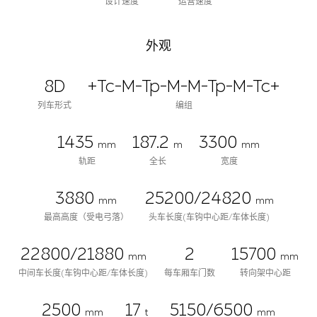
设计速度
运营速度
外观
8D
+Tc-M-Tp-M-M-Tp-M-Tc+
列车形式
编组
1435
187.2
3300
mm
m
mm
轨距
全长
宽度
3880
25200/24820
mm
mm
最高高度（受电弓落）
头车长度(车钩中心距/车体长度)
22800/21880
2
15700
mm
mm
中间车长度(车钩中心距/车体长度)
每车厢车门数
转向架中心距
2500
17
5150/6500
mm
t
mm