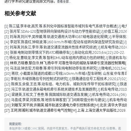
进行学术研究建议查阅原文内容。
查看全部…
相关参考文献
[1] 陈三猛,李丰收,高芳,等.系列化中国标准智能市域列车电气系统平台概述[J].电力机车与城轨车辆,2026
[2] 张月军.SDAs-120型地铁转向架结构设计与动力学性能验证[J].价值工程,2026,45(2)
[3] 刘海涛,刘兴平,吴梓媛,等.轨道交通用大功率IGBT结电容退化规律[J].半导体技术,2024,
[4] 李冠军,陈喜红,钟晓波,等.160 km/h市域D型动车组转向架选型研究及验证[J].电力机
[5] 刘海涛,刘永江,李华,等.轨道交通变流器共性技术研究综述[J].机车电传动,2024,(04)
[6] 张振.电制动到零情况下的ATO精确停车[J].自动化应用,2023,64(22):20-22.
[7] 杨化龙,曹晓龙,李文勇,等.智利DMU动车组用内燃动力包的研制[J].铁道机车与动车,2022
[8] 林帅,方晓春,黎白泠,林飞,杨中平.可靠性导向的城轨车辆牵引变流器控制策略[J].电工技术学
[9] 马法运,钟志宏,方晓春,等.牵引列车纯电制动停车技术研究[J].微电机,2021,54(04):
[10] 蒋欣, 小截面长隧道的成都18号线140km/h市域A型车研制. 山东省,中车青岛四
[11] 李乾社.市域铁路信号列控制式的研究[J].铁路通信信号工程技术,2020,17(02):10-
[12] 陈焕玉,余俊,王志,等.动车组、电力机车、城轨列车传导干扰标准研究[J].铁道机车车辆,2
[13] 冯江华.轨道交通永磁电机牵引系统关键技术及发展趋势[J].机车电传动,2018(06):
[14] 梁建英,王松文,丁叁叁,等.我国城际轨道交通及发展[J].机车电传动,2014,(06):6-9
[15] 马喜成,李梁,刘家栋,等.地铁车辆客室门门间距取值分析与建议[J].机车电传动,2014,
[16] 刘敏军,宋平岗,许期英.城市轨道交通电力牵引控制系统[M].北京:清华大学出版社,
[17] 王珂,邢湘利.城市轨道交通牵引电气控制[M].上海:上海交通大学出版社,2019.
简要说明：
本站并非CR或者CRRC官网，内容不代表官方，不会严格执行官方命名方式/分类等，若