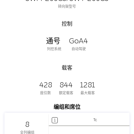
转向架型号
控制
通号
GoA4
列控系统
自动驾驶
载客
428
844
1281
座位数
额定载客
最大载客
编组和席位
Tc
1
8
全列编组