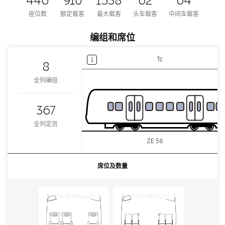
446
910
1538
62
64
座位数
额定载客
最大载客
头车载客
中间车载客
编组和席位
Tc
1
8
全列编组
367
全列定员
ZE 56
席位及数量
china-emu.cn
china-emu.cn