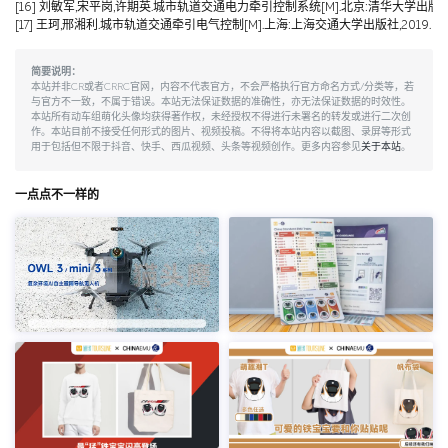
[16] 刘敏军,宋平岗,许期英.城市轨道交通电力牵引控制系统[M].北京:清华大学出版社,
[17] 王珂,邢湘利.城市轨道交通牵引电气控制[M].上海:上海交通大学出版社,2019.
简要说明：
本站并非CR或者CRRC官网，内容不代表官方，不会严格执行官方命名方式/分类等，若
与官方不一致，不属于错误。本站无法保证数据的准确性，亦无法保证数据的时效性。
本站所有动车组萌化头像均获得著作权，未经授权不得进行未署名的转发或进行二次创
作。本站目前不接受任何形式的图片、视频投稿。不得将本站内容以截图、录屏等形式
用于包括但不限于抖音、快手、西瓜视频、头条等视频创作。更多内容参见
关于本站
。
一点点不一样的