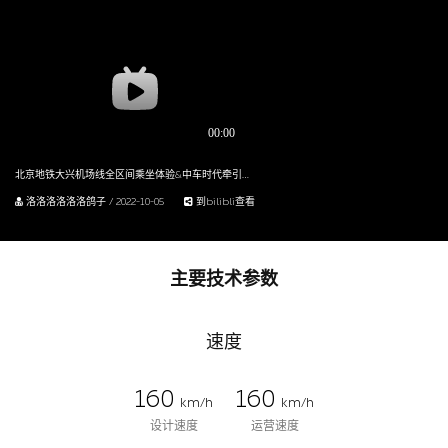
北京地铁大兴机场线全区间乘坐体验&中车时代牵引系统介绍
洛洛洛洛洛洛鸽子 / 2022-10-05
到bilibli查看
主要技术参数
速度
160
160
km/h
km/h
设计速度
运营速度