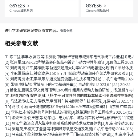
GSYE23
GSYE36
Cinova城轨系列
Cinova城轨系列
进行学术研究建议查阅原文内容。
查看全部…
相关参考文献
[1] 陈三猛,李丰收,高芳,等.系列化中国标准智能市域列车电气系统平台概述[J].电力机车与城轨车辆,2026
[2] 张月军.SDAs-120型地铁转向架结构设计与动力学性能验证[J].价值工程,2026,45(2)
[3] 刘海涛,刘兴平,吴梓媛,等.轨道交通用大功率IGBT结电容退化规律[J].半导体技术,2024,
[4] 李冠军,陈喜红,钟晓波,等.160 km/h市域D型动车组转向架选型研究及验证[J].电力机
[5] 刘海涛,刘永江,李华,等.轨道交通变流器共性技术研究综述[J].机车电传动,2024,(04)
[6] 张振.电制动到零情况下的ATO精确停车[J].自动化应用,2023,64(22):20-22.
[7] 杨化龙,曹晓龙,李文勇,等.智利DMU动车组用内燃动力包的研制[J].铁道机车与动车,2022
[8] 林帅,方晓春,黎白泠,林飞,杨中平.可靠性导向的城轨车辆牵引变流器控制策略[J].电工技术学
[9] 马法运,钟志宏,方晓春,等.牵引列车纯电制动停车技术研究[J].微电机,2021,54(04):
[10] 蒋欣, 小截面长隧道的成都18号线140km/h市域A型车研制. 山东省,中车青岛四
[11] 李乾社.市域铁路信号列控制式的研究[J].铁路通信信号工程技术,2020,17(02):10-
[12] 陈焕玉,余俊,王志,等.动车组、电力机车、城轨列车传导干扰标准研究[J].铁道机车车辆,2
[13] 冯江华.轨道交通永磁电机牵引系统关键技术及发展趋势[J].机车电传动,2018(06):
[14] 梁建英,王松文,丁叁叁,等.我国城际轨道交通及发展[J].机车电传动,2014,(06):6-9
[15] 马喜成,李梁,刘家栋,等.地铁车辆客室门门间距取值分析与建议[J].机车电传动,2014,