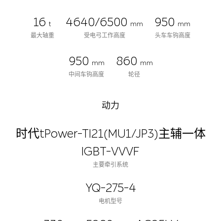
16
4640/6500
950
t
mm
mm
最大轴重
受电弓工作高度
头车车钩高度
950
860
mm
mm
中间车钩高度
轮径
动力
时代tPower-TI21(MU1/JP3)主辅一体
IGBT-VVVF
主要牵引系统
YQ-275-4
电机型号