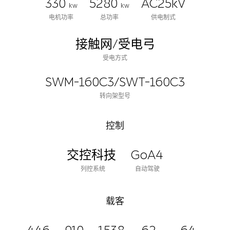
330
5280
AC25kV
kw
kw
电机功率
总功率
供电制式
接触网/受电弓
受电方式
SWM-160C3/SWT-160C3
转向架型号
控制
交控科技
GoA4
列控系统
自动驾驶
载客