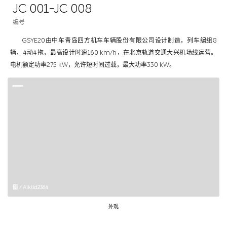
JC 001-JC 008
编号
GSYE20由中车青岛四方机车车辆股份有限公司设计制造，列车编组8
辆，4动4拖，最高设计时速160 km/h，在北京轨道交通大兴机场线运营。
电机额定功率275 kW，允许短时间过载，最大功率330 kW。
图 / Aiklld2364
外观