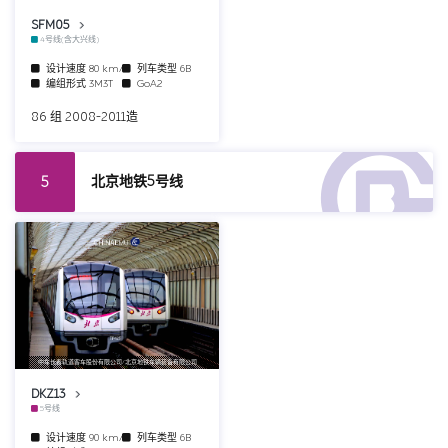
SFM05
4号线(含大兴线)
设计速度
80 km/h
列车类型
6B
编组形式
3M3T
GoA2
86 组 2008-2011造
北京地铁5号线
5
中车长春轨道客车股份有限公司/北京地铁车辆装备有限公司
DKZ13
5号线
设计速度
90 km/h
列车类型
6B