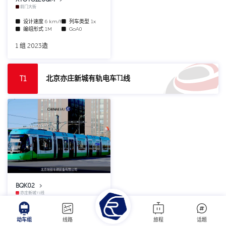
前门大街
设计速度
6 km/h
列车类型
1x
编组形式
1M
GoA0
1 组 2023造
北京亦庄新城有轨电车T1线
T1
北京地铁车辆装备有限公司
BQK02
亦庄新城T1线
设计速度
70 km/h
列车类型
5x
编组形式
2M1T2F
GoA1
动车组
线路
旅程
话题