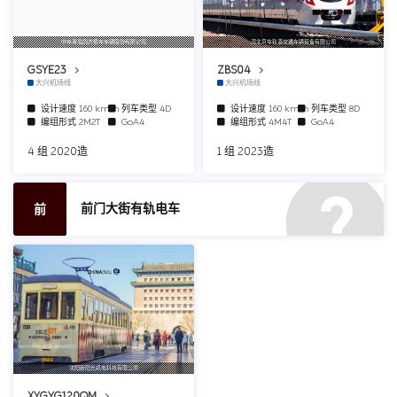
中车青岛四方机车车辆股份有限公司
河北京车轨道交通车辆装备有限公司
GSYE23
ZBS04
大兴机场线
大兴机场线
设计速度
160 km/h
列车类型
4D
设计速度
160 km/h
列车类型
8D
编组形式
2M2T
GoA4
编组形式
4M4T
GoA4
4 组 2020造
1 组 2023造
前门大街有轨电车
前
沈阳新阳光机电科技有限公司
XYGYG120QM