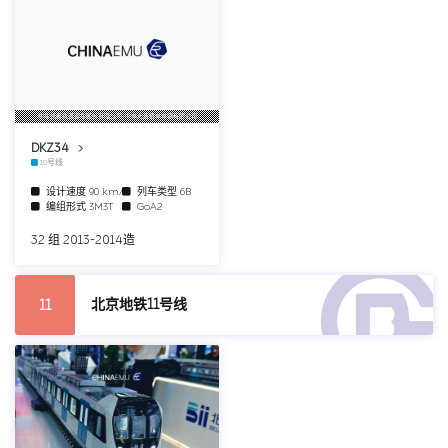
中车长春轨道客车股份有限公司/中车大连机车车辆有限公司
DKZ34
10号线
设计速度
90 km/h
列车类型
6B
编组形式
3M3T
GoA2
32 组 2013-2014造
北京地铁11号线
11