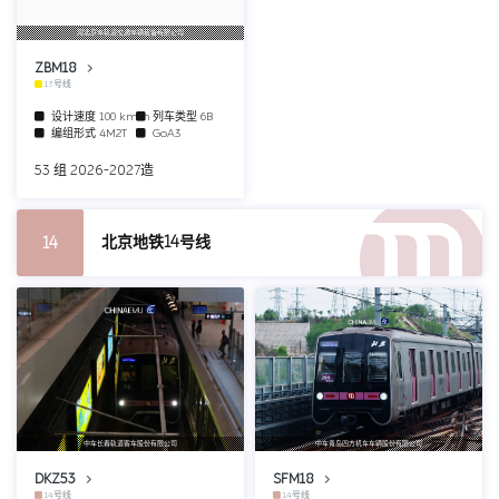
河北京车轨道交通车辆装备有限公司
ZBM18
13号线
设计速度
100 km/h
列车类型
6B
编组形式
4M2T
GoA3
53 组 2026-2027造
北京地铁14号线
14
中车长春轨道客车股份有限公司
中车青岛四方机车车辆股份有限公司
DKZ53
SFM18
14号线
14号线