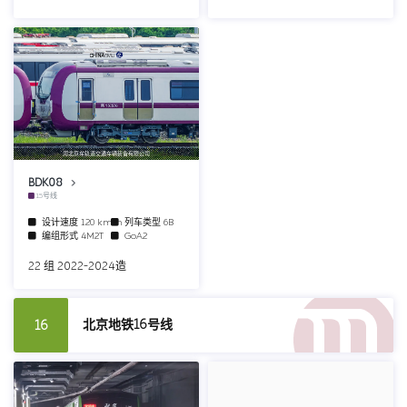
河北京车轨道交通车辆装备有限公司
BDK08
15号线
设计速度
120 km/h
列车类型
6B
编组形式
4M2T
GoA2
22 组 2022-2024造
北京地铁16号线
16