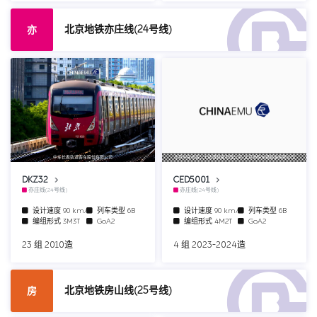
北京地铁亦庄线(24号线)
亦
中车长春轨道客车股份有限公司
北京中车长客二七轨道装备有限公司/北京地铁车辆装备有限公司
DKZ32
CED5001
亦庄线(24号线)
亦庄线(24号线)
设计速度
90 km/h
列车类型
6B
设计速度
90 km/h
列车类型
6B
编组形式
3M3T
GoA2
编组形式
4M2T
GoA2
23 组 2010造
4 组 2023-2024造
北京地铁房山线(25号线)
房