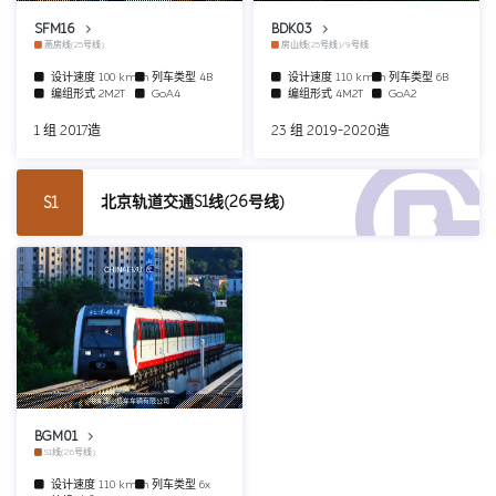
SFM16
BDK03
燕房线(25号线)
房山线(25号线)/9号线
设计速度
100 km/h
列车类型
4B
设计速度
110 km/h
列车类型
6B
编组形式
2M2T
GoA4
编组形式
4M2T
GoA2
1 组 2017造
23 组 2019-2020造
北京轨道交通S1线(26号线)
S1
中车唐山机车车辆有限公司
BGM01
S1线(26号线)
设计速度
110 km/h
列车类型
6x