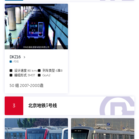
中车长春轨道客车股份有限公司
DKZ16
2号线
设计速度
80 km/h
列车类型
6准B
编组形式
3M3T
GoA2
50 组 2007-2008造
北京地铁3号线
3