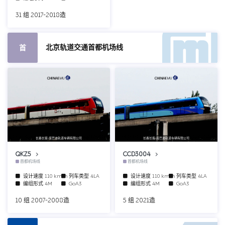
31 组 2017-2018造
北京轨道交通首都机场线
首
长春长客-庞巴迪轨道车辆有限公司
长春长客-庞巴迪轨道车辆有限公司
QKZ5
CCD3004
首都机场线
首都机场线
设计速度
110 km/h
列车类型
4LA
设计速度
110 km/h
列车类型
4LA
编组形式
4M
GoA3
编组形式
4M
GoA3
10 组 2007-2008造
5 组 2021造