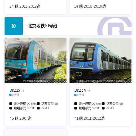
24 组 2011-2012造
14 组 2018-2019造
北京地铁10号线
10
中车长春轨道客车股份有限公司
中车长春轨道客车股份有限公司/中车大连机车车辆有限公司
DKZ15
DKZ34
10号线
10号线
设计速度
90 km/h
列车类型
6B
设计速度
90 km/h
列车类型
6B
编组形式
3M3T
GoA2
编组形式
3M3T
GoA2
43 组 2007造
41 组 2011-2012造