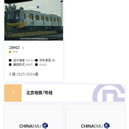
河北京车轨道交通车辆装备有限公司
ZBM13
6号线
设计速度
110 km/h
列车类型
8B
编组形式
6M2T
GoA2
8 组 2023-2024造
北京地铁7号线
7