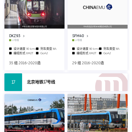
中车长春轨道客车股份有限公司
中车青岛四方机车车辆股份有限公司
DKZ93
SFM40
16号线
16号线
设计速度
90 km/h
列车类型
8A
设计速度
90 km/h
列车类型
8A
编组形式
6M2T
GoA2
编组形式
6M2T
GoA2
35 组 2016-2020造
29 组 2016-2020造
北京地铁17号线
17