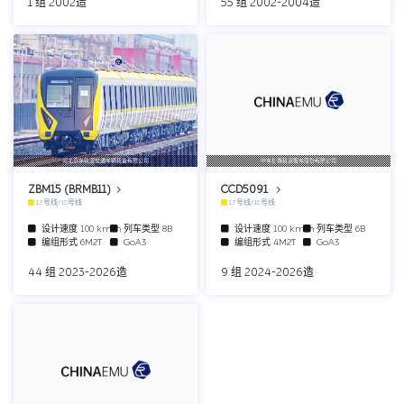
1 组 2002造
55 组 2002-2004造
河北京车轨道交通车辆装备有限公司
中车长春轨道客车股份有限公司
ZBM15 (BRMB11)
CCD5091
13号线/18号线
13号线/18号线
设计速度
100 km/h
列车类型
8B
设计速度
100 km/h
列车类型
6B
编组形式
6M2T
GoA3
编组形式
4M2T
GoA3
44 组 2023-2026造
9 组 2024-2026造