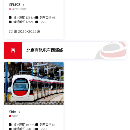
SFM93
昌平线(27号线)
设计速度
135 km/h
列车类型
6B
编组形式
4M2T
GoA2
18 组 2020-2022造
北京有轨电车西郊线
西
中车大连机车车辆有限公司/珠海中车装备工程有限公司
Sirio
西郊线
设计速度
80 km/h
列车类型
5x
编组形式
2M1T2F
GoA1