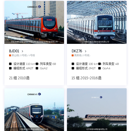
中车长春轨道客车股份有限公司/北京地铁车辆装备有限公司
中车长春轨道客车股份有限公司
BJD01
DKZ76
房山线(25号线)/9号线
燕房线(25号线)
设计速度
110 km/h
列车类型
6B
设计速度
100 km/h
列车类型
4B
编组形式
4M2T
GoA2
编组形式
2M2T
GoA4
21 组 2010造
15 组 2015-2016造
中车青岛四方机车车辆股份有限公司
北京地铁车辆装备有限公司