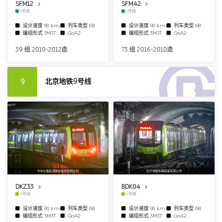
SFM12
SFM42
8号线
8号线
设计速度
90 km/h
列车类型
6B
设计速度
90 km/h
列车类型
6B
编组形式
3M3T
GoA2
编组形式
3M3T
GoA2
39 组 2010-2012造
73 组 2016-2018造
北京地铁9号线
9
中车长春轨道客车股份有限公司
北京地铁车辆装备有限公司
DKZ33
BDK04
9号线
9号线
设计速度
90 km/h
列车类型
6B
设计速度
90 km/h
列车类型
6B
编组形式
3M3T
GoA2
编组形式
3M3T
GoA2